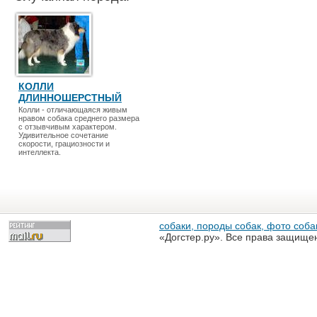
КОЛЛИ
ДЛИННОШЕРСТНЫЙ
Колли - отличающаяся живым
нравом собака среднего размера
с отзывчивым характером.
Удивительное сочетание
скорости, грациозности и
интеллекта.
собаки, породы собак, фото собак
«Догстер.ру». Все права защище
разрешена только с письменного
«Догстер.ру»