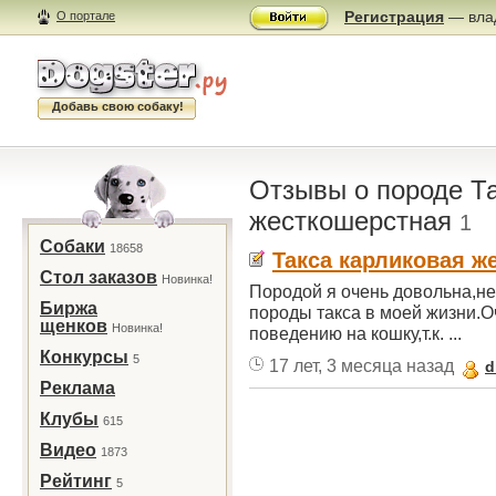
Регистрация
— влад
О портале
Добавь свою собаку!
Отзывы о породе Т
жесткошерстная
1
Собаки
18658
Такса карликовая ж
Стол заказов
Новинка!
Породой я очень довольна,не
Биржа
породы такса в моей жизни.О
щенков
Новинка!
поведению на кошку,т.к. ...
Конкурсы
5
17 лет, 3 месяца назад
d
Реклама
Клубы
615
Видео
1873
Рейтинг
5