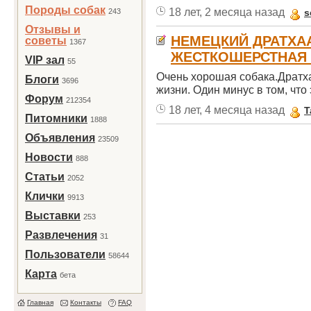
Породы собак
18 лет, 2 месяца назад
243
s
Отзывы и
НЕМЕЦКИЙ ДРАТХА
советы
1367
ЖЕСТКОШЕРСТНАЯ 
VIP зал
55
Очень хорошая собака.Дратха
Блоги
3696
жизни. Один минус в том, что 
Форум
212354
18 лет, 4 месяца назад
T
Питомники
1888
Объявления
23509
Новости
888
Статьи
2052
Клички
9913
Выставки
253
Развлечения
31
Пользователи
58644
Карта
бета
Главная
Контакты
FAQ