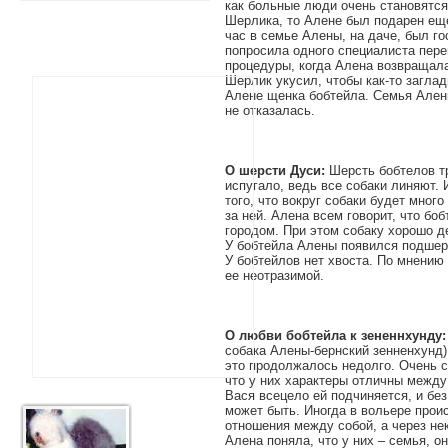
как больные люди очень становятся
Шерлика, то Алене был подарен еще
час в семье Алены, на даче, был го
попросила одного специалиста пере
процедуры, когда Алена возвращала
Шерлик укусил, чтобы как-то загла
Алене щенка бобтейла. Семья Алены
не отказалась.
О шерсти Дуси:
Шерсть бобтелов тр
испугало, ведь все собаки линяют.
того, что вокруг собаки будет мног
за ней. Алена всем говорит, что бо
городом. При этом собаку хорошо 
У бобтейла Алены появился подшер
У бобтейлов нет хвоста. По мнению
ее неотразимой.
О любви бобтейла к зененнхунду:
собака Алены-бернский зенненхунд) 
это продолжалось недолго. Очень с
что у них характеры отличны между
Вася всецело ей подчиняется, и без
может быть. Иногда в вольере прои
отношения между собой, а через не
Алена поняла, что у них – семья, о