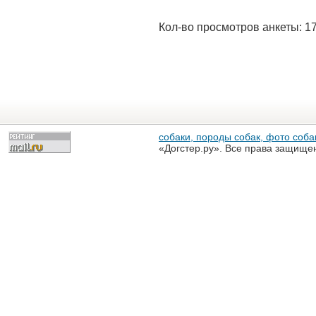
Кол-во просмотров анкеты: 1
собаки, породы собак, фото собак
«Догстер.ру». Все права защище
разрешена только с письменного
«Догстер.ру»