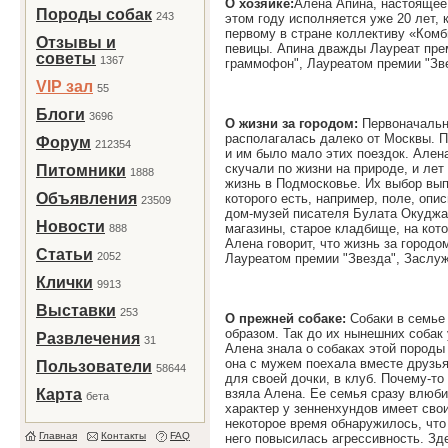
О хозяйке:
Алена Апина, настоящее 
Породы собак
243
этом году исполняется уже 20 лет, 
первому в стране коллективу «Комб
Отзывы и
певицы. Апина дважды Лауреат пре
советы
1367
граммофон", Лауреатом премии "Зве
VIP зал
55
Блоги
3696
О жизни за городом:
Первоначально
располагалась далеко от Москвы. П
Форум
212354
и им было мало этих поездок. Ален
скучали по жизни на природе, и лет
Питомники
1888
жизнь в Подмосковье. Их выбор вып
Объявления
которого есть, например, поле, опи
23509
дом-музей писателя Булата Окуджа
Новости
магазины, старое кладбище, на кот
888
Алена говорит, что жизнь за город
Статьи
2052
Лауреатом премии "Звезда", Заслуж
Клички
9913
Выставки
253
О прежней собаке:
Собаки в семье
образом. Так до их нынешних собак
Развлечения
31
Алена знала о собаках этой породы 
она с мужем поехала вместе друзь
Пользователи
58644
для своей дочки, в клуб. Почему-то
Карта
взяла Алена. Ее семья сразу влюби
бета
характер у зенненхундов имеет сво
некоторое время обнаружилось, что 
Главная
Контакты
FAQ
него повысилась агрессивность. Зд