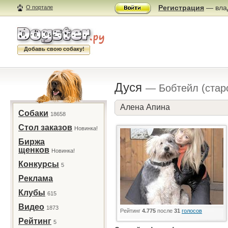
Регистрация
— влад
О портале
Добавь свою собаку!
Дуся
— Бобтейл (стар
Алена Апина
Собаки
18658
Стол заказов
Новинка!
Биржа
щенков
Новинка!
Конкурсы
5
Реклама
Клубы
615
Видео
1873
Рейтинг
4.775
после
31
голосов
Рейтинг
5