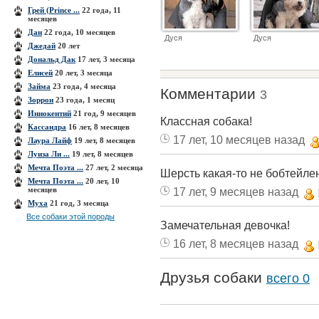
Грей (Prince ...
22 года, 11
месяцев
Дан
22 года, 10 месяцев
Дуся
Дуся
Джедай
20 лет
Дональд Дак
17 лет, 3 месяца
Елисей
20 лет, 3 месяца
Займа
23 года, 4 месяца
Комментарии
3
Зоррон
23 года, 1 месяц
Иннокентий
21 год, 9 месяцев
Классная собака!
Кассандра
16 лет, 8 месяцев
17 лет, 10 месяцев назад
Лаура Лайф
19 лет, 8 месяцев
Луиза Ли ...
19 лет, 8 месяцев
Мечта Поэта ...
27 лет, 2 месяца
Шерсть какая-то не бобтейлен
Мечта Поэта ...
20 лет, 10
месяцев
17 лет, 9 месяцев назад
Муха
21 год, 3 месяца
Все собаки этой породы
Замечательная девочка!
16 лет, 8 месяцев назад
Друзья собаки
всего 0