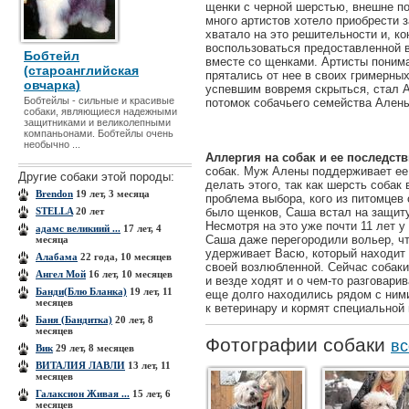
щенки с черной шерстью, внешне по
много артистов хотело приобрести з
хватало на это решительности и, ко
воспользоваться предоставленной 
Бобтейл
вместе со щенками. Артисты понима
(староанглийская
прятались от нее в своих гримерны
овчарка)
успевшим вовремя скрыться, стал А
Бобтейлы - сильные и красивые
потомок собачьего семейства Ален
собаки, являющиеся надежными
защитниками и великолепными
компаньонами. Бобтейлы очень
необычно ...
Аллергия на собак и ее последств
собак. Муж Алены поддерживает ее 
Другие собаки этой породы:
делать этого, так как шерсть собак
Brendon
19 лет, 3 месяца
проблема выбора, кого из питомцев
STELLA
20 лет
было щенков, Саша встал на защит
Несмотря на это уже почти 11 лет 
адамс великиий ...
17 лет, 4
Саша даже перегородили вольер, чт
месяца
удерживает Васю, который находит
Алабама
22 года, 10 месяцев
своей возлюбленной. Сейчас собаки
Ангел Мой
16 лет, 10 месяцев
и везде ходят и о чем-то разговари
Банди(Блю Бланка)
19 лет, 11
еще долго находились рядом с ними
месяцев
к ветеринару и кормят специальной
Баня (Бандитка)
20 лет, 8
месяцев
Фотографии собаки
вс
Вик
29 лет, 8 месяцев
ВИТАЛИЯ ЛАВЛИ
13 лет, 11
месяцев
Галаксион Живая ...
15 лет, 6
месяцев