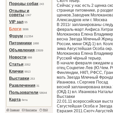
Скотч теьер.
Породы собак
243
Сейчас у нас есть 2 щенка ск
странице питомнике, р разде
Отзывы и
советы
щенков.Заводчик Молоканова 
1367
Александров или г. Москва
VIP зал
55
В 2011г запланированы след
Блоги
февраль-март Анфиса Хитрая
3696
Молоканова Елена Владимирс
Форум
212354
весна Звезда Млечный Жрица
Питомники
России, мини ОКД-1) вл. Козло
1888
зима Августейшая Особа окр.
Объявления
23509
Молоканова Елена Владимирск
Новости
Русский чёрный терьер.
888
В начале февраля ожидаем 
Статьи
2052
отец Соцветие Лев (Ю.Чем. Р
Клички
9913
Финляндии, НКП, РФСС, Гранд
мать Звезда Млечный Фронда 
Выставки
253
Иванкова. г.Сергиев Посад
Развлечения
31
весной запланирована вязка
(ОКД-1) вл. Иванкова Наталья
Пользователи
58644
Выставки
Карта
бета
22.01.11 всероссийская выста
Свгустейшая Особа и Звезд
Главная
Контакты
FAQ
Евразия 2011.Скотч Августе