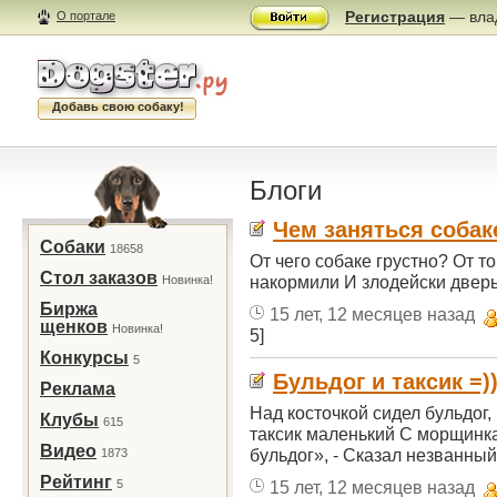
Регистрация
— влад
О портале
Добавь свою собаку!
Блоги
Чем заняться собак
Собаки
18658
От чего собаке грустно? От то
Стол заказов
накормили И злодейски дверь 
Новинка!
Биржа
15 лет, 12 месяцев назад
щенков
Новинка!
5]
Конкурсы
5
Бульдог и таксик =)
Реклама
Над косточкой сидел бульдог,
Клубы
615
таксик маленький С морщинка
Видео
бульдог», - Сказал незванный 
1873
Рейтинг
5
15 лет, 12 месяцев назад