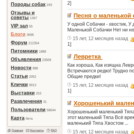
2]
Породы собак
243
Отзывы и
Песня о маленькой
советы
1367
У одной Собачки - хвостик, У 
VIP зал
55
Маленькой Собачки Нет ни носа
Блоги
3696
15 лет, 12 месяцев назад
Форум
212354
1]
Питомники
1888
Левретка
Объявления
23509
Как хороша, Как изящна Левр
Новости
888
Встречаются редко! Трудно по
Статьи
Общие предки!
2052
Клички
15 лет, 12 месяцев назад
9913
1]
Выставки
253
Развлечения
31
Хорошенький малень
Пользователи
58644
Хорошенький маленький Тяпа
этот маленький Тяпа Всё вре
Карта
бета
маленький Тяпа Хвостом ...
Главная
Контакты
FAQ
15 лет, 12 месяцев назад