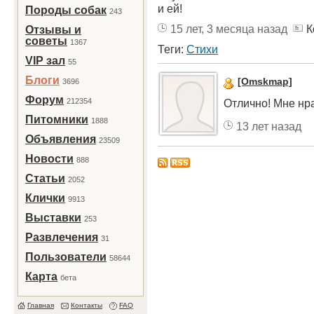
и ей!
Породы собак
243
15 лет, 3 месяца назад
К
Отзывы и
советы
1367
Теги:
Стихи
VIP зал
55
Блоги
[Omskmap]
3696
Форум
212354
Отлично! Мне нр
Питомники
1888
13 лет назад
Объявления
23509
Новости
888
Статьи
2052
Клички
9913
Выставки
253
Развлечения
31
Пользователи
58644
Карта
бета
Главная
Контакты
FAQ