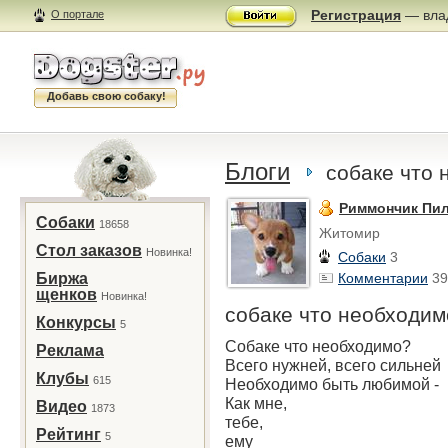
Регистрация
— влад
О портале
Добавь свою собаку!
Блоги
собаке что
Риммончик Пил
Собаки
18658
Житомир
Стол заказов
Новинка!
Собаки
3
Биржа
Комментарии
39
щенков
Новинка!
собаке что необходим
Конкурсы
5
Собаке что необходимо?
Реклама
Всего нужней, всего сильней
Клубы
615
Необходимо быть любимой -
Как мне,
Видео
1873
тебе,
Рейтинг
5
ему