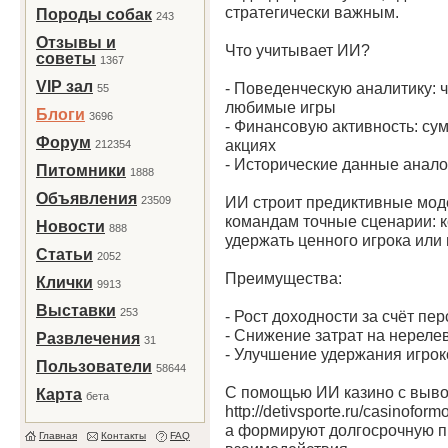
стратегически важным.
Породы собак
243
Отзывы и
Что учитывает ИИ?
советы
1367
VIP зал
- Поведенческую аналитику: ч
55
любимые игры
Блоги
3696
- Финансовую активность: су
Форум
акциях
212354
- Исторические данные анал
Питомники
1888
Объявления
ИИ строит предиктивные мод
23509
командам точные сценарии: ко
Новости
888
удержать ценного игрока или
Статьи
2052
Преимущества:
Клички
9913
Выставки
253
- Рост доходности за счёт п
- Снижение затрат на нереле
Развлечения
31
- Улучшение удержания игрок
Пользователи
58644
С помощью ИИ казино с выв
Карта
бета
http://detivsporte.ru/casinofo
а формируют долгосрочную 
Главная
Контакты
FAQ