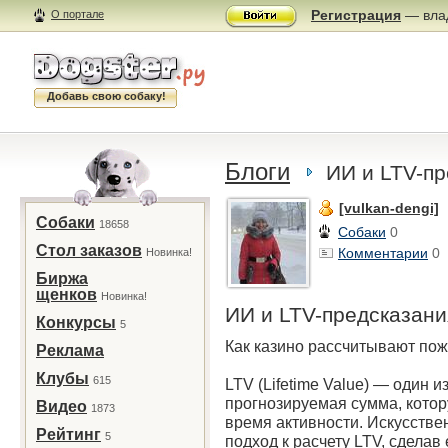
Регистрация
— влад
О портале
Добавь свою собаку!
Блоги
ИИ и LTV-п
[vulkan-dengi]
Собаки
18658
Собаки
0
Стол заказов
Комментарии
0
Новинка!
Биржа
щенков
Новинка!
ИИ и LTV-предсказани
Конкурсы
5
Как казино рассчитывают пож
Реклама
Клубы
615
LTV (Lifetime Value) — один 
прогнозируемая сумма, котору
Видео
1873
время активности. Искусстве
Рейтинг
5
подход к расчету LTV, сделав