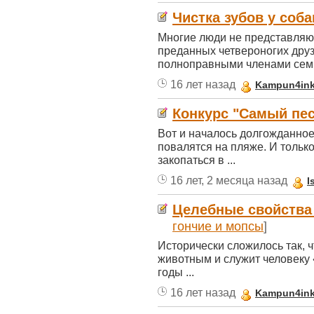
Чистка зубов у соба
Многие люди не представляю
преданных четвероногих друз
полноправными членами семьи
16 лет назад
Kampun4in
Конкурс "Самый пес
Вот и началось долгожданное
повалятся на пляже. И тольк
закопаться в ...
16 лет, 2 месяца назад
I
Целебные свойства
гончие и мопсы
]
Исторически сложилось так, 
животным и служит человеку «
годы ...
16 лет назад
Kampun4in