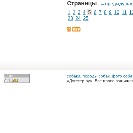
Страницы
←предыдуща
1
2
3
4
5
6
7
8
9
10
11
1
23
24
25
собаки, породы собак, фото собак
«Догстер.ру». Все права защище
разрешена только с письменного
«Догстер.ру»