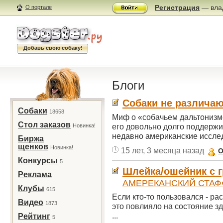
Регистрация
— влад
О портале
Добавь свою собаку!
Блоги
Собаки не различаю
Собаки
18658
Миф о «собачьем дальтонизм
Стол заказов
его довольно долго поддержи
Новинка!
недавно американские исслед
Биржа
щенков
Новинка!
15 лет, 3 месяца назад
O
Конкурсы
5
Шлейка/ошейник с г
Реклама
АМЕРЕКАНСКИЙ СТА
Клубы
615
Если кто-то пользовался - ра
Видео
1873
это повлияло на состояние з
...
Рейтинг
5