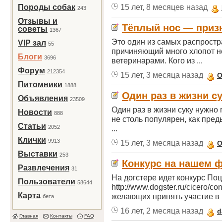
15 лет, 8 месяцев назад
Породы собак
243
Отзывы и
Тёплый нос — призн
советы
1367
Это один из самых распрост
VIP зал
55
причиняющий много хлопот не
Блоги
3696
ветеринарами. Кого из ...
Форум
212354
15 лет, 3 месяца назад
O
Питомники
1888
Один раз в жизни с
Объявления
23509
Один раз в жизни суку нужно
Новости
888
не столь популярен, как пре
Статьи
2052
...
Клички
9913
15 лет, 3 месяца назад
O
Выставки
253
Конкурс на нашем 
Развлечения
31
На догстере идет конкурс По
Пользователи
58644
http://www.dogster.ru/cicero/c
Карта
желающих принять участие в 
бета
16 лет, 2 месяца назад
d
Главная
Контакты
FAQ