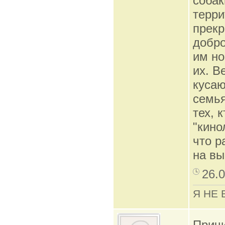
собак
терри
прекр
добро
им но
их. В
кусаю
семья
тех, 
"кино
что р
на вы
26.0
Я НЕ 
Причи