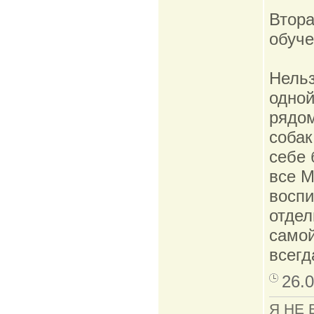
Втора
обуче
Нельз
одной
рядом
собак
себе 
все М
воспи
отдел
самой
всегд
26.0
Я НЕ 