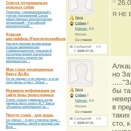
26.0
Список потенциально
опасных собак
Перечень, сформированный с
Я НЕ 
учетом предложений Союза
Siena
общественных кинологических
организаций – Российской
Собаки
2
кинологической ...
Рейтинг:
419
Атаксия
Москва
амстаффов.#ГенетическиеБолезни
Со стажем
Наследственная мозжечковая
Сообщений
146
атаксия американских
стаффордширских терьеров.В
С
2008-07-21
последнее время значительно
увеличилось количество
американских ...
Алкаш
Мои стихи посвященные
но За
Баксу Дэ-Дэ.
Он не предаст и не продаст, а если
.....
надо жизнь отдаст. Забыв ...
бы та
Siena
Искажена информация на
сайте базы родословных
Собаки
2
невер
Очень сильно удивилась когда
Рейтинг:
419
увидела фото своего АСТ Бакса
в пре
Москва
.Искажена информация на ...
Со стажем
таких
Просто стихи , для души.
Сообщений
146
Он убегал… в него стреляли люди…
сто, 
С
2008-07-21
Проваливаясь лапой в рыхлый снег,
Волк ...