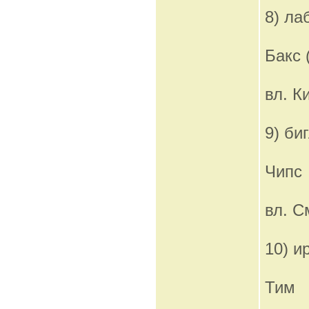
8) ла
Бакс 
вл. К
9) би
Чипс
вл. С
10) и
Тим