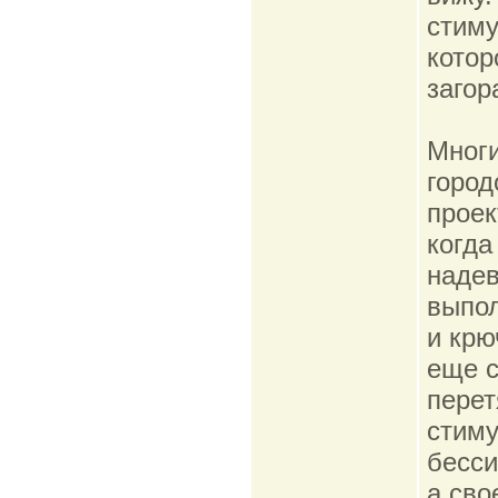
стиму
котор
загор
Многи
город
проек
когда
надев
выпол
и крю
еще с
перет
стиму
бесси
а сво