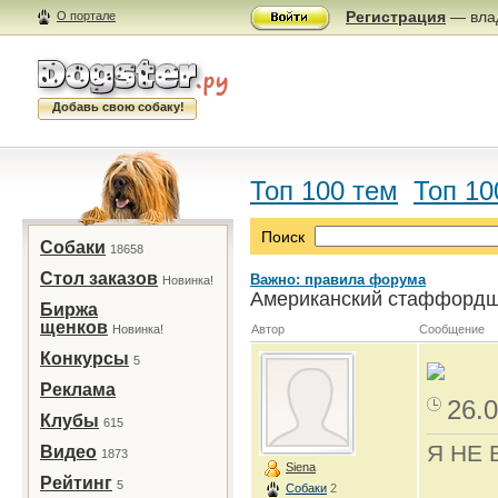
Регистрация
— влад
О портале
Добавь свою собаку!
Топ 100 тем
Топ 10
Поиск
Собаки
18658
Стол заказов
Важно: правила форума
Новинка!
Американский стаффордш
Биржа
щенков
Новинка!
Автор
Сообщение
Конкурсы
5
Реклама
26.0
Клубы
615
Я НЕ 
Видео
1873
Siena
Рейтинг
5
Собаки
2