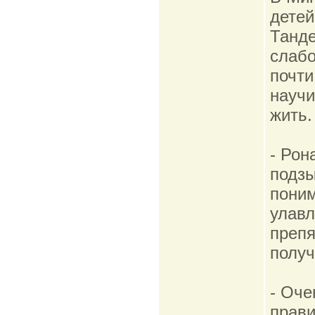
детей
Танде
слаб
почти
научи
жить.
- Рон
подзы
поним
улавл
препя
получ
- Оче
прави