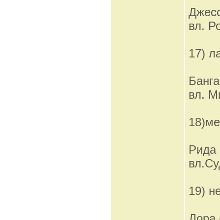
Джесс
вл. Р
17) л
Банга
вл. М
18)ме
Рида
вл.Су
19) н
Дора 