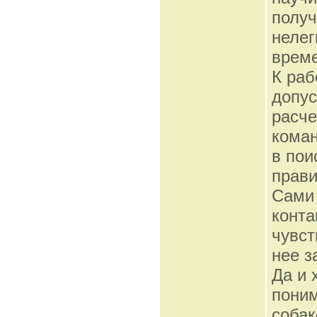
получ
нелег
време
К раб
допус
расче
коман
в пои
прави
Сами 
конта
чувст
нее з
Да и 
поним
собак