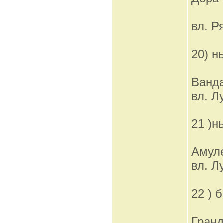
вл. Р
20) 
Ванд
вл. Л
21 )
Амул
вл. Л
22 ) 
Гран