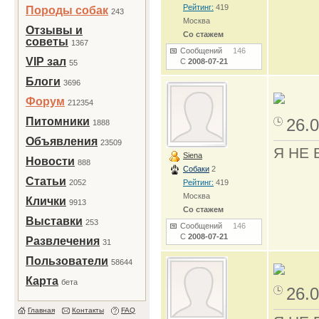
Рейтинг:
419
Породы собак
243
Москва
Отзывы и
Со стажем
советы
1367
Сообщений
146
VIP зал
С
2008-07-21
55
Блоги
3696
Форум
212354
Питомники
26.0
1888
Объявления
23509
Я НЕ 
Siena
Новости
888
Собаки
2
Статьи
2052
Рейтинг:
419
Москва
Клички
9913
Со стажем
Выставки
253
Сообщений
146
С
2008-07-21
Развлечения
31
Пользователи
58644
Карта
бета
26.0
Главная
Контакты
FAQ