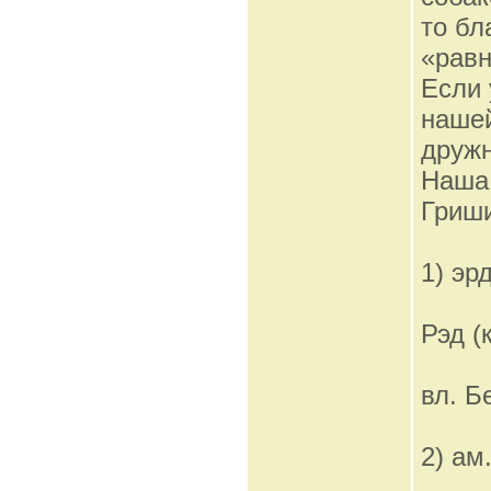
то бл
«равн
Если 
нашей
дружн
Наша 
Гриш
1) эр
Рэд (
вл. Б
2) ам