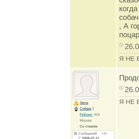
когда
собач
, А г
поцар
26.0
Я НЕ 
Прод
26.0
Я НЕ 
Siena
Собаки
2
Рейтинг:
419
Москва
Со стажем
Сообщений
146
С
2008-07-21