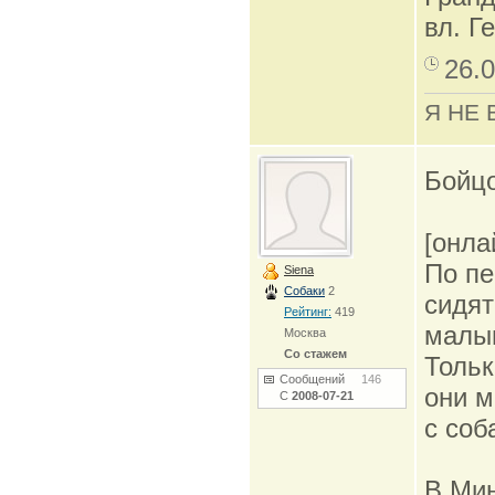
вл. Г
26.0
Я НЕ 
Бойцо
[онла
По пе
Siena
Собаки
2
сидят
Рейтинг:
419
малыш
Москва
Со стажем
Тольк
Сообщений
146
они м
С
2008-07-21
с соб
В Ми