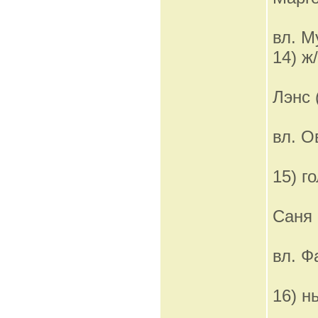
вл. М
14) ж
Лэнс 
вл. О
15) г
Саня 
вл. Ф
16) 