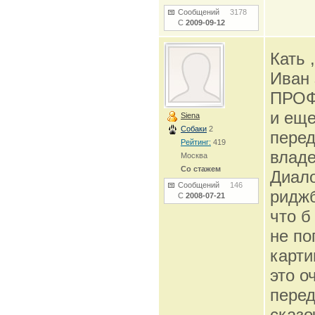
Сообщений
3178
С
2009-09-12
Кать 
Иван
ПРОФ
и еще
Siena
Собаки
2
перед
Рейтинг:
419
владе
Москва
Со стажем
Диало
Сообщений
146
риджб
С
2008-07-21
что б
не по
карти
это о
перед
сказо