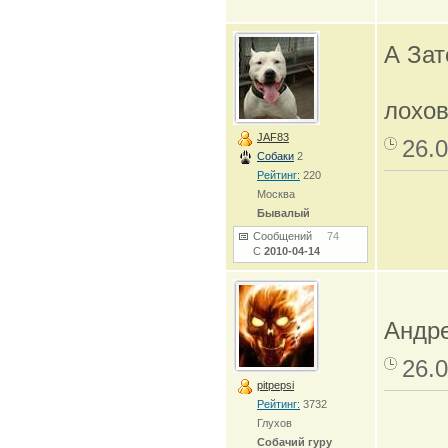
А Зат
лохо
JAF83
26.0
Собаки
2
Рейтинг:
220
Москва
Бывалый
Сообщений
74
С
2010-04-14
Андре
26.0
pitpepsi
Рейтинг:
3732
Глухов
Собачий гуру