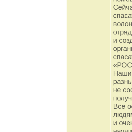
Сейча
спаса
волон
отряд
и со
орган
спаса
«РОС
Наши 
разны
не со
получ
Все о
людям
и оче
научи