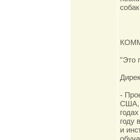
собак
КОМ
"Это 
Дире
- Про
США, 
годах
году 
и инс
обуча