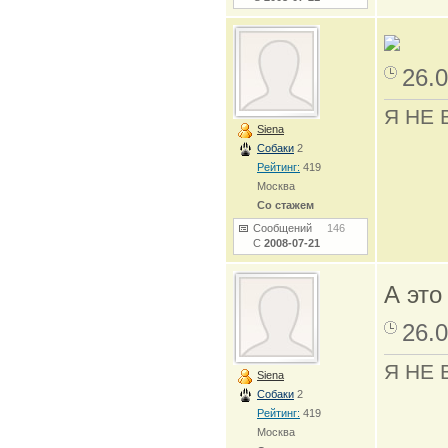
26.0
Я НЕ 
Siena
Собаки
2
Рейтинг:
419
Москва
Со стажем
Сообщений
146
С
2008-07-21
А это
26.0
Я НЕ 
Siena
Собаки
2
Рейтинг:
419
Москва