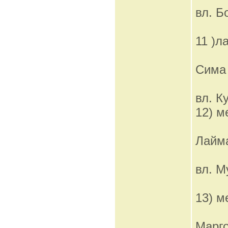
вл. Б
11 )л
Сима
вл. К
12) м
Лайм
вл. М
13) м
Марг