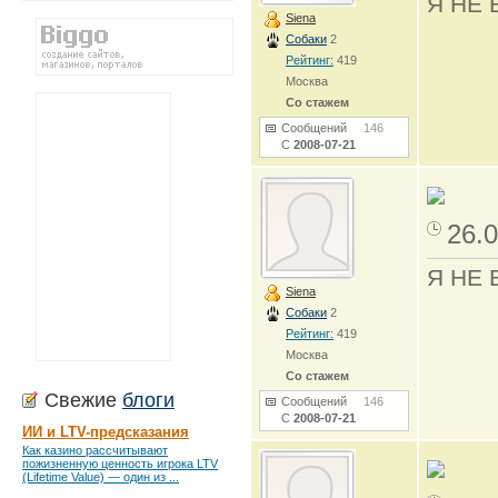
Я НЕ 
Siena
Собаки
2
Рейтинг:
419
Москва
Со стажем
Сообщений
146
С
2008-07-21
26.0
Я НЕ 
Siena
Собаки
2
Рейтинг:
419
Москва
Со стажем
Свежие
блоги
Сообщений
146
С
2008-07-21
ИИ и LTV-предсказания
Как казино рассчитывают
пожизненную ценность игрока LTV
(Lifetime Value) — один из ...