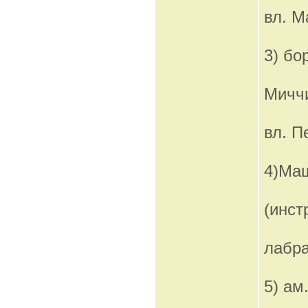
вл. М
3) бо
Миччи
вл. П
4)Ма
(инст
лабра
5) ам