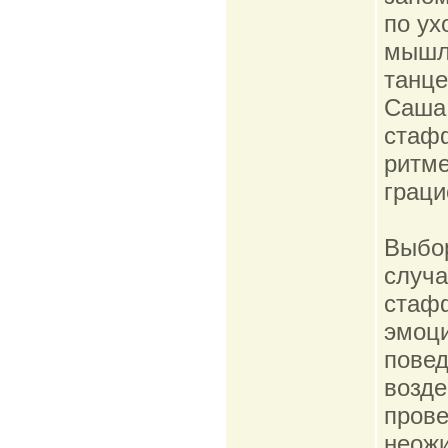
по ух
мышле
танце
Саша 
стаф
ритме
граци
Выбор
случа
стаф
эмоци
повед
возде
прове
неожи