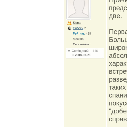
предс
две.
Siena
Собаки
2
Перва
Рейтинг:
419
Больш
Москва
Со стажем
широ
Сообщений
146
абсол
С
2008-07-21
хара
встре
разве
таких
спани
покус
"добе
справ