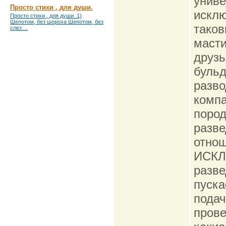
униве
Просто стихи , для души.
исклю
Просто стихи , для души. 1)
Шепотом, без шороха Шепотом, без
таков
слез ...
маст
друзь
бульд
разво
компа
пород
разве
отно
ИСКЛ
разве
пуска
подач
прове