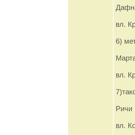
Дафна
вл. К
6) ме
Март
вл. К
7)так
Ричи
вл. К