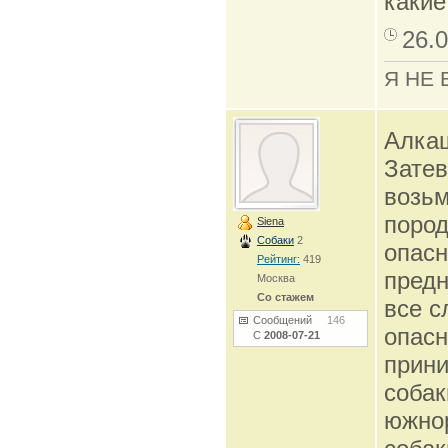
какие
26.0
Я НЕ 
Алкаш
Затев
возьм
пород
Siena
Собаки
2
опасн
Рейтинг:
419
предн
Москва
Со стажем
все с
Сообщений
146
опасн
С
2008-07-21
прини
собак
южнор