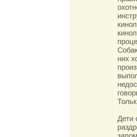
охотн
инстр
кинол
кинол
проце
Собак
них х
произ
выпол
недос
говор
Тольк
Дети 
разд
запом