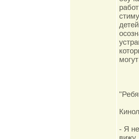
работ
стиму
детей
осозн
устра
котор
могут
"Ребя
Кино
- Я н
вижу.