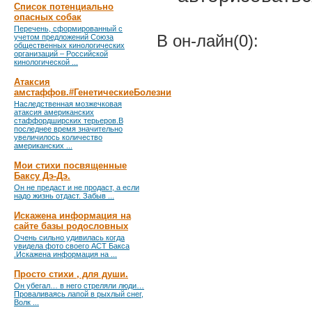
Список потенциально
опасных собак
Перечень, сформированный с
В он-лайн(0):
учетом предложений Союза
общественных кинологических
организаций – Российской
кинологической ...
Атаксия
амстаффов.#ГенетическиеБолезни
Наследственная мозжечковая
атаксия американских
стаффордширских терьеров.В
последнее время значительно
увеличилось количество
американских ...
Мои стихи посвященные
Баксу Дэ-Дэ.
Он не предаст и не продаст, а если
надо жизнь отдаст. Забыв ...
Искажена информация на
сайте базы родословных
Очень сильно удивилась когда
увидела фото своего АСТ Бакса
.Искажена информация на ...
Просто стихи , для души.
Он убегал… в него стреляли люди…
Проваливаясь лапой в рыхлый снег,
Волк ...