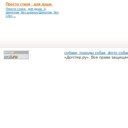
Просто стихи , для души.
Просто стихи , для души. 1)
Шепотом, без шороха Шепотом, без
слез ...
собаки, породы собак, фото собак
«Догстер.ру». Все права защище
разрешена только с письменного
«Догстер.ру»