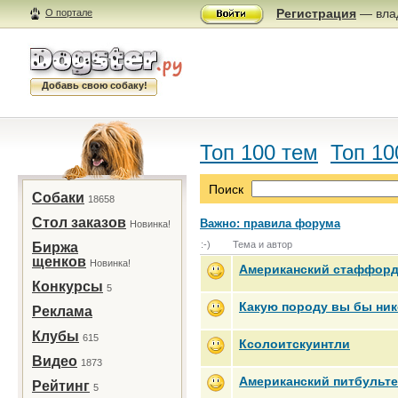
Регистрация
— влад
О портале
Добавь свою собаку!
Топ 100 тем
Топ 10
Поиск
Собаки
18658
Стол заказов
Важно: правила форума
Новинка!
:-)
Тема и автор
Биржа
щенков
Новинка!
Американский стаффорд
Конкурсы
5
Какую породу вы бы ник
Реклама
Клубы
615
Ксолоитскуинтли
Видео
1873
Американский питбульт
Рейтинг
5