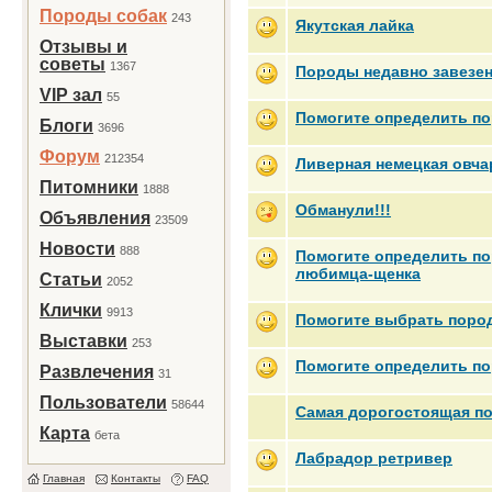
Породы собак
243
Якутская лайка
Отзывы и
советы
1367
Породы недавно завезе
VIP зал
55
Помогите определить по
Блоги
3696
Форум
212354
Ливерная немецкая овча
Питомники
1888
Обманули!!!
Объявления
23509
Новости
888
Помогите определить по
любимца-щенка
Статьи
2052
Клички
9913
Помогите выбрать поро
Выставки
253
Помогите определить по
Развлечения
31
Пользователи
58644
Самая дорогостоящая п
Карта
бета
Лабрадор ретривер
Главная
Контакты
FAQ