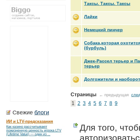
Таксы. Таксы. Таксы
Лайки
Немецкий пинчер
Собака,которая охотитс
(бурбуль)
Джек-Рассел терьер и П
терьер
Долгожители и наоборо
Страницы
← предыдущая
сле
1
2
3
4
5
6
7
8
9
Свежие
блоги
ИИ и LTV-предсказания
Для того, что
Как казино рассчитывают
пожизненную ценность игрока LTV
(Lifetime Value) — один из ...
авторизоватьс