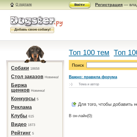
Регистрация
— влад
О портале
Добавь свою собаку!
Топ 100 тем
Топ 10
Поиск
Собаки
18658
Стол заказов
Важно: правила форума
Новинка!
:-)
Тема и автор
Биржа
щенков
Новинка!
Конкурсы
5
Для того, чтобы добавить 
Реклама
Клубы
В он-лайн(0):
615
Видео
1873
Рейтинг
5