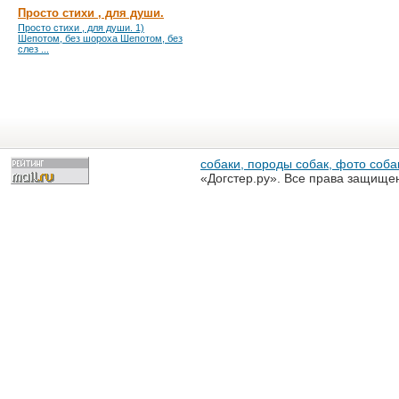
Просто стихи , для души.
Просто стихи , для души. 1)
Шепотом, без шороха Шепотом, без
слез ...
собаки, породы собак, фото собак
«Догстер.ру». Все права защище
разрешена только с письменного
«Догстер.ру»