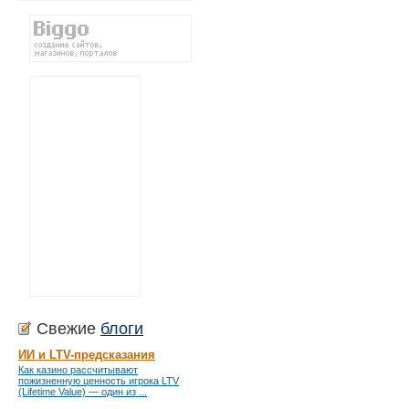
Свежие
блоги
ИИ и LTV-предсказания
Как казино рассчитывают
пожизненную ценность игрока LTV
(Lifetime Value) — один из ...