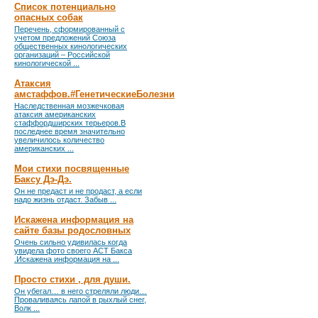
Список потенциально
опасных собак
Перечень, сформированный с
учетом предложений Союза
общественных кинологических
организаций – Российской
кинологической ...
Атаксия
амстаффов.#ГенетическиеБолезни
Наследственная мозжечковая
атаксия американских
стаффордширских терьеров.В
последнее время значительно
увеличилось количество
американских ...
Мои стихи посвященные
Баксу Дэ-Дэ.
Он не предаст и не продаст, а если
надо жизнь отдаст. Забыв ...
Искажена информация на
сайте базы родословных
Очень сильно удивилась когда
увидела фото своего АСТ Бакса
.Искажена информация на ...
Просто стихи , для души.
Он убегал… в него стреляли люди…
Проваливаясь лапой в рыхлый снег,
Волк ...