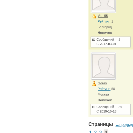
VIL_55
Рейтинг:
1
Белгород
Новичок
Сообщений
1
С
2017-03-01
Goras
Рейтинг:
50
Москва
Новичок
Сообщений
39
С
2019-10-18
Страницы
←преды
1
2
3
4