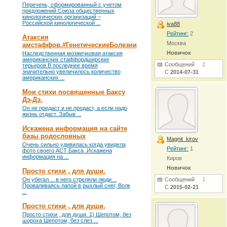
Перечень, сформированный с учетом
предложений Союза общественных
кинологических организаций –
Российской кинологической ...
iva88
Рейтинг:
2
Атаксия
Москва
амстаффов.#ГенетическиеБолезни
Новичок
Наследственная мозжечковая атаксия
американских стаффордширских
Сообщений
2
терьеров.В последнее время
значительно увеличилось количество
С
2014-07-31
американских ...
Мои стихи посвященные Баксу
Дэ-Дэ.
Он не предаст и не продаст, а если надо
жизнь отдаст. Забыв ...
Искажена информация на сайте
базы родословных
Magnit_kirov
Очень сильно удивилась когда увидела
Рейтинг:
1
фото своего АСТ Бакса .Искажена
информация на ...
Киров
Новичок
Просто стихи , для души.
Он убегал… в него стреляли люди…
Сообщений
1
Проваливаясь лапой в рыхлый снег, Волк
С
2015-02-21
...
Просто стихи , для души.
Просто стихи , для души. 1) Шепотом, без
шороха Шепотом, без слез ...