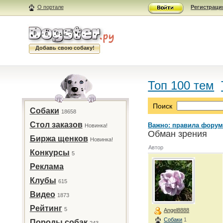
О портале
Регистраци
Добавь свою собаку!
Топ 100 тем
Поиск
Собаки
18658
Стол заказов
Важно: правила форум
Новинка!
Обман зрения
Биржа щенков
Новинка!
Автор
Конкурсы
5
Реклама
Клубы
615
Видео
1873
Рейтинг
5
Angel8888
Собаки
1
Породы собак