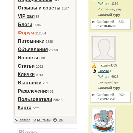
243
Рейтинг:
1139
Отзывы и советы
1367
Ростов-на-Дону
Собачий гуру
VIP зал
55
Сообщений
823
Блоги
3696
С
2010-04-09
Форум
212354
Питомники
1888
Объявления
23509
Новости
888
Статьи
mazgakril555
2052
Собаки
1
Клички
9913
Рейтинг:
6926
Выставки
Екатеринбург
253
Собачий гуру
Развлечения
31
Сообщений
2924
Пользователи
С
2009-12-28
58644
Карта
бета
Главная
Контакты
FAQ