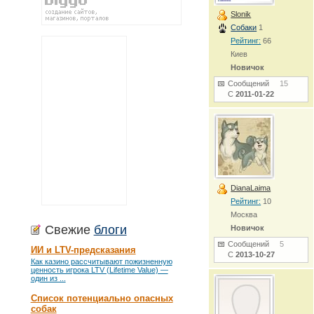
Slonik
Собаки
1
Рейтинг:
66
Киев
Новичок
Сообщений
15
С
2011-01-22
DianaLaima
Рейтинг:
10
Москва
Свежие
блоги
Новичок
Сообщений
5
ИИ и LTV-предсказания
С
2013-10-27
Как казино рассчитывают пожизненную
ценность игрока LTV (Lifetime Value) —
один из ...
Список потенциально опасных
собак