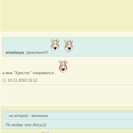
anastasya
, прикольно!!!
а мне "Христос" понравился..
10.11.2010 15:12
на второй - монашка.
По мойму это Иисус))