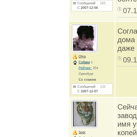
Сообщений
165
С
2007-12-06
07.1
Согла
дома 
даже 
Olya
09.1
Собаки
1
Рейтинг:
254
Оренбург
Со стажем
Сообщений
133
С
2007-12-07
Сейча
завод
имя у
копей
Soer