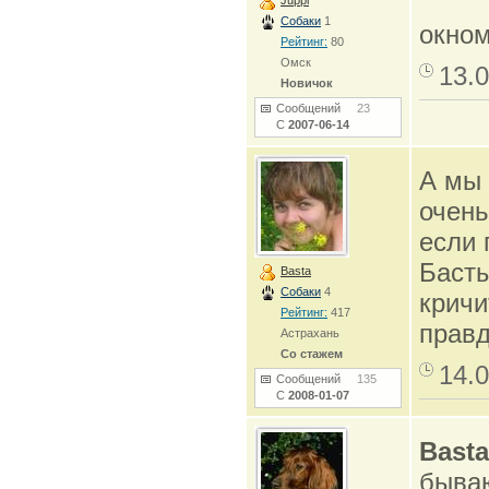
Juppi
Собаки
1
окно
Рейтинг:
80
Омск
13.0
Новичок
Сообщений
23
С
2007-06-14
А мы 
очень
если 
Басты
Basta
Собаки
4
кричи
Рейтинг:
417
правд
Астрахань
Со стажем
14.0
Сообщений
135
С
2008-01-07
Basta
бываю