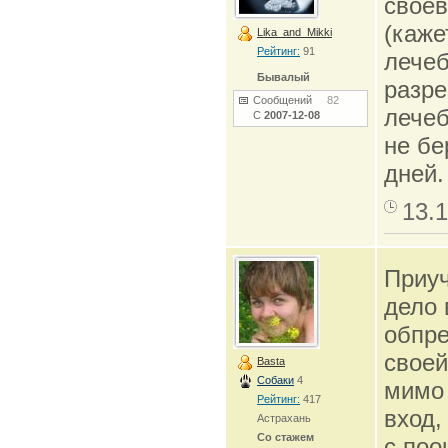
своев
(каже
Lika_and_Mikki
Рейтинг:
91
лечеб
Бывалый
разре
Сообщений
82
лечеб
С
2007-12-08
не бе
дней.
13.1
Приуч
дело 
обпре
своей
Basta
Собаки
4
мимо 
Рейтинг:
417
вход,
Астрахань
Со стажем
с поо