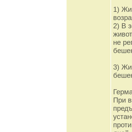
1) Жи
возра
2) В 
живот
не ре
беше
3) Жи
бешен
Герм
При 
предъ
устан
проти