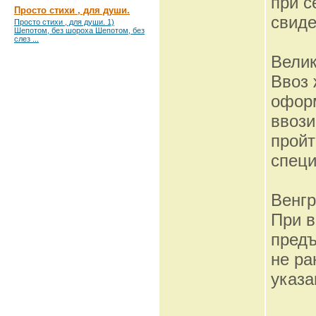
при с
Просто стихи , для души.
свиде
Просто стихи , для души. 1)
Шепотом, без шороха Шепотом, без
слез ...
Вели
Ввоз 
оформ
ввоз
пройт
специ
Венг
При 
предъ
не ра
указа