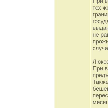
При в
тех ж
грани
госуд
выдан
не ра
прожи
случа
Люкс
При в
предъ
Также
бешен
перес
месяц