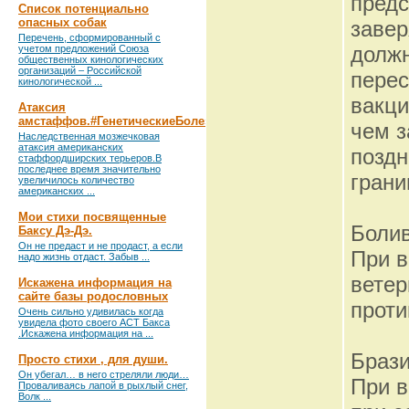
предс
Список потенциально
опасных собак
завер
Перечень, сформированный с
должн
учетом предложений Союза
общественных кинологических
организаций – Российской
перес
кинологической ...
вакци
Атаксия
амстаффов.#ГенетическиеБолезни
чем з
Наследственная мозжечковая
атаксия американских
поздн
стаффордширских терьеров.В
последнее время значительно
грани
увеличилось количество
американских ...
Мои стихи посвященные
Боли
Баксу Дэ-Дэ.
Он не предаст и не продаст, а если
При в
надо жизнь отдаст. Забыв ...
ветер
Искажена информация на
сайте базы родословных
проти
Очень сильно удивилась когда
увидела фото своего АСТ Бакса
.Искажена информация на ...
Браз
Просто стихи , для души.
Он убегал… в него стреляли люди…
При в
Проваливаясь лапой в рыхлый снег,
Волк ...