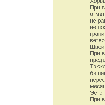
Хорв
При в
отмет
не ра
не по
грани
ветер
Швей
При в
предъ
Также
бешен
перес
месяц
Эсто
При в