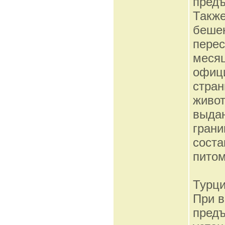
предъ
Также
бешен
перес
месяц
офиц
стран
живот
выдан
грани
соста
питом
Турц
При в
предъ