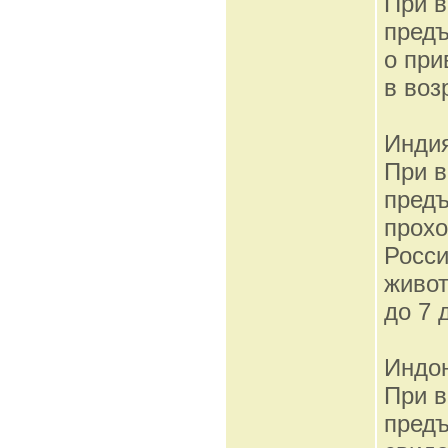
При 
предъ
о при
в воз
Инди
При 
предъ
прохо
Росси
живот
до 7 
Индо
При 
предъ