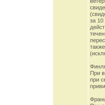
ветер
свиде
(свид
за 10
дейст
течен
перес
также
(искл
Финл
При в
при с
приви
Фран