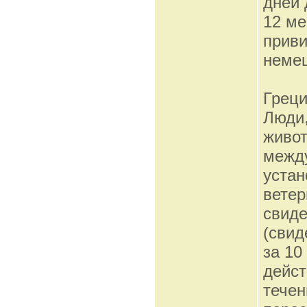
дней 
12 ме
приви
немец
Грец
Люди
живо
межд
устан
ветер
свиде
(свид
за 10
дейст
течен