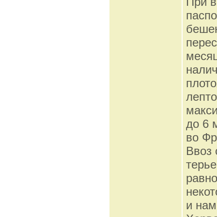
При в
паспо
бешен
перес
месяц
налич
плото
лепто
макси
до 6 
во Ф
Ввоз 
терье
равно
некот
и нам