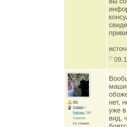
вы со
инфо
консу
свиде
приви
источ
09.1
Вообщ
машин
обоже
нет, 
AID
Собаки
1
уже в
Рейтинг:
299
вид, 
Саратов
Со стажем
боятс