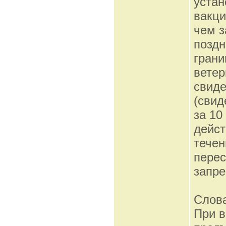
устан
вакци
чем з
поздн
гран
ветер
свиде
(свид
за 10
дейст
течен
перес
запр
Слов
При в