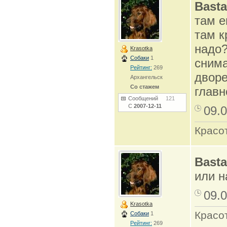
Basta
там е
там к
надо?
Krasotka
Собаки
1
снима
Рейтинг:
269
дворе
Архангельск
Со стажем
главн
Сообщений
121
С
2007-12-11
09.0
Красо
Basta
или н
09.0
Krasotka
Красо
Собаки
1
Рейтинг:
269