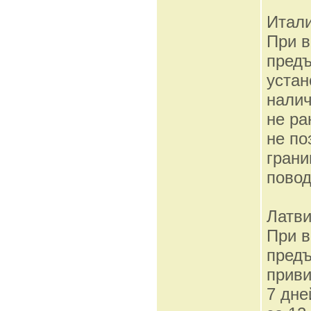
Итал
При в
предъ
устан
налич
не ра
не по
грани
повод
Латв
При в
предъ
приви
7 дне