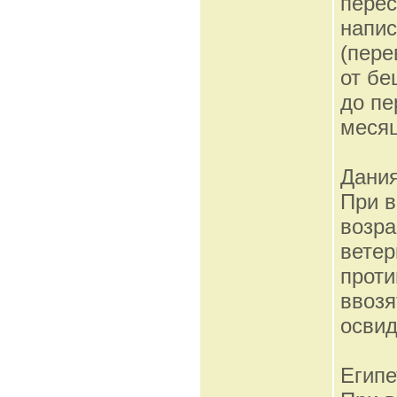
перес
напис
(пере
от бе
до пе
месяц
Дани
При в
возра
ветер
проти
ввозя
освид
Египе