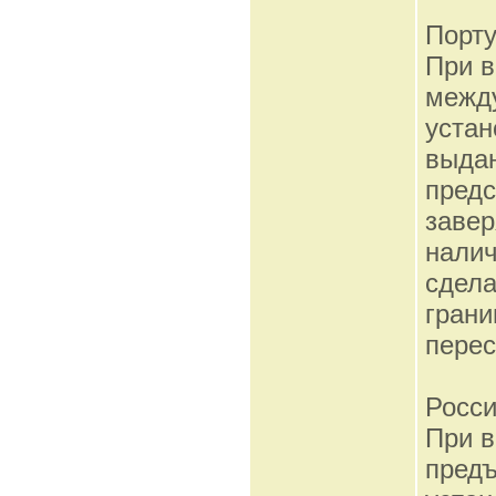
Порту
При в
межд
устан
выда
предс
завер
налич
сдела
грани
перес
Росс
При в
предъ