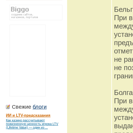
Бель
При в
межд
устан
предъ
отмет
не ра
не по
грани
Болга
При в
Свежие
блоги
межд
ИИ и LTV-предсказания
устан
Как казино рассчитывают
выда
пожизненную ценность игрока LTV
(Lifetime Value) — один из ...