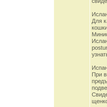
свиде
Исла
Для к
кошки
Минис
Ислан
postu
узнат
Испа
При 
предъ
подве
Свиде
щенко