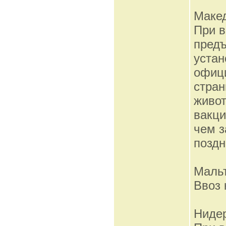
Маке
При в
предъ
устан
офиц
стран
живот
вакци
чем з
поздн
Маль
Ввоз 
Ниде