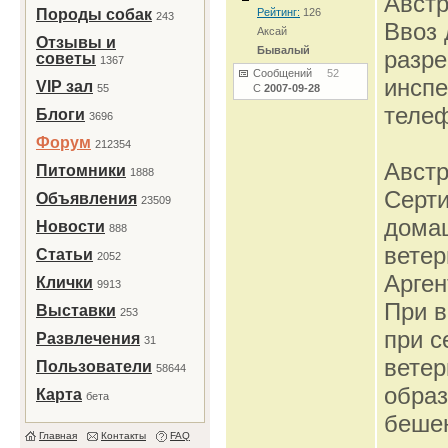
Авст
Породы собак
Рейтинг:
126
243
Ввоз 
Аксай
Отзывы и
Бывалый
разре
советы
1367
Сообщений
52
инспе
VIP зал
55
С
2007-09-28
телеф
Блоги
3696
Форум
212354
Авст
Питомники
1888
Серти
Объявления
23509
дома
Новости
888
ветер
Статьи
2052
Арген
Клички
9913
При в
Выставки
253
при с
Развлечения
31
ветер
Пользователи
58644
образ
Карта
бета
бешен
Главная
Контакты
FAQ