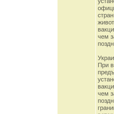
устан
офиц
стран
живот
вакци
чем з
поздн
Укра
При в
предъ
устан
вакци
чем з
поздн
гран