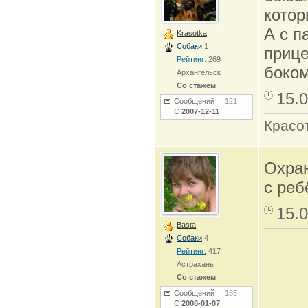
котор
А с п
Krasotka
Собаки
1
прице
Рейтинг:
269
боком
Архангельск
Со стажем
15.0
Сообщений
121
С
2007-12-11
Красо
Охран
с реб
15.0
Basta
Собаки
4
Рейтинг:
417
Астрахань
Со стажем
Сообщений
135
С
2008-01-07