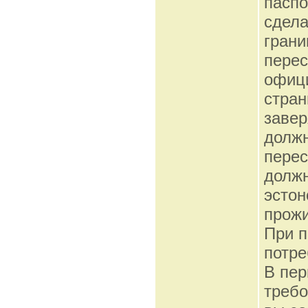
паспо
сдела
грани
перес
офиц
стран
завер
должн
перес
должн
эстон
прожи
При п
потре
В пер
требо