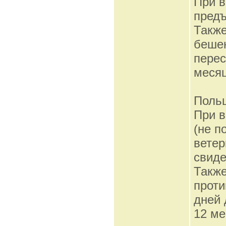
При в
предъ
Также
бешен
перес
месяц
Поль
При в
(не п
ветер
свиде
Также
проти
дней 
12 ме