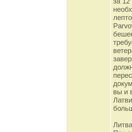
за 12
необх
лепто
Parvo
бешен
требу
ветер
завер
должн
перес
докум
вы и 
Латви
больш
Литв