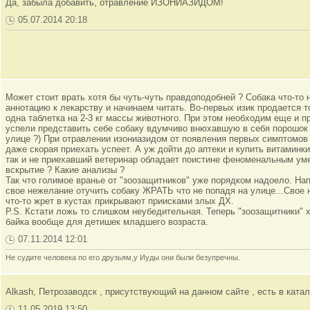
Да, забыла добавить, отравление ИЗОНИАЗИДОМ!
05.07.2014 20:18
Может стоит врать хотя бы чуть-чуть правдоподобней ? Собака что-то
аннотацию к лекарству и начинаем читать. Во-первых изик продается 
одна таблетка на 2-3 кг массы животного. При этом необходим еще и п
успели представить себе собаку вдумчиво внюхавшую в себя порошок 
улице ?) При отравлении изониазидом от появления первых симптомов 
даже скорая приехать успеет. А уж дойти до аптеки и купить витамин
так и не приехавший ветеринар обладает поистине феноменальным уме
вскрытие ? Какие анализы ?
Так что голимое вранье от "зоозащитников" уже порядком надоело. На
свое нежелание отучить собаку ЖРАТЬ что не попадя на улице...Свое 
что-то жрет в кустах прикрывают приисками злых ДХ.
P.S. Кстати ложь то слишком неубедительная. Теперь "зоозащитники" 
байка вообще для детишек младшего возраста.
07.11.2014 12:01
Не судите человека по его друзьям,у Иуды они были безупречны.
Alkash, Петрозаводск , присутствующий на данном сайте , есть в катал
11.05.2019 13:50