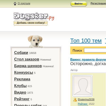
О портале
Регистраци
Добавь свою собаку!
Топ 100 тем
Поиск
Собаки
18658
Стол заказов
Важно: правила форум
Новинка!
Осторожно, догха
Биржа щенков
Новинка!
Автор
Конкурсы
5
Реклама
Клубы
615
Видео
1873
Рейтинг
5
Ekaterina3038
Рейтинг:
1522
Породы собак