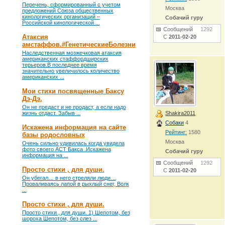
Перечень, сформированный с учетом
Москва
предложений Союза общественных
кинологических организаций –
Собачий гуру
Российской кинологической ...
Сообщений
1292
Атаксия
С
2011-02-20
амстаффов.#ГенетическиеБолезни
Наследственная мозжечковая атаксия
американских стаффордширских
терьеров.В последнее время
значительно увеличилось количество
американских ...
Мои стихи посвященные Баксу
Дэ-Дэ.
Он не предаст и не продаст, а если надо
жизнь отдаст. Забыв ...
Shakira2011
Собаки
4
Искажена информация на сайте
Рейтинг:
1580
базы родословных
Москва
Очень сильно удивилась когда увидела
фото своего АСТ Бакса .Искажена
Собачий гуру
информация на ...
Сообщений
1292
Просто стихи , для души.
С
2011-02-20
Он убегал… в него стреляли люди…
Проваливаясь лапой в рыхлый снег, Волк
...
Просто стихи , для души.
Просто стихи , для души. 1) Шепотом, без
шороха Шепотом, без слез ...