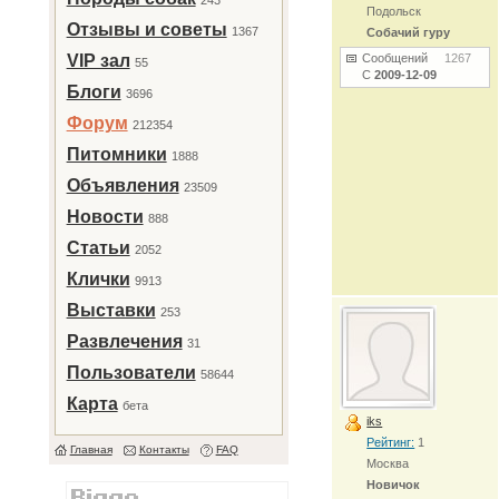
243
Подольск
Отзывы и советы
1367
Собачий гуру
VIP зал
Сообщений
1267
55
С
2009-12-09
Блоги
3696
Форум
212354
Питомники
1888
Объявления
23509
Новости
888
Статьи
2052
Клички
9913
Выставки
253
Развлечения
31
Пользователи
58644
Карта
бета
iks
Рейтинг:
1
Главная
Контакты
FAQ
Москва
Новичок