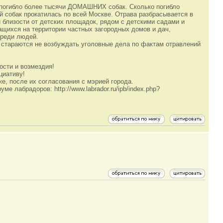
, погибло более тысячи ДОМАШНИХ собак. Сколько погибло
й собак прокатилась по всей Москве. Отрава разбрасывается в
й близости от детских площадок, рядом с детскими садами и
щихся на территории частных загородных домов и дач,
среди людей.
 стараются не возбуждать уголовные дела по фактам отравлений
ости и возмездия!
циативу!
е, после их согласования с мэрией города.
е лабрадоров: http://www.labrador.ru/ipb/index.php?