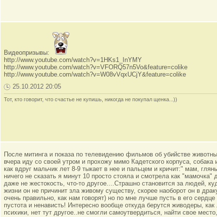
Видеопризывы:
http://www.youtube.com/watch?v=1HKs1_InYMY
http://www.youtube.com/watch?v=VFORQ57n5Vo&feature=colike
http://www.youtube.com/watch?v=W08vVqxUCjY&feature=colike
25.10.2012 20:05
Тот, кто говорит, что счастье не купишь, никогда не покупал щенка...))
После митинга и показа по телевидению фильмов об убийстве животны
вчера иду со своей утром и прохожу мимо Кадетского корпуса, собака
как вдруг мальчик лет 8-9 тыкает в нее и пальцем и кричит:" мам, глян
ничего не сказать я минут 10 просто стояла и смотрела как "мамочка" 
даже не жестокость, что-то другое....Страшно становится за людей, ку
жизни он не причинит зла живому существу, скорее наоборот он в драк
очень правильно, как нам говорят) но по мне лучше пусть в его сердце 
пустота и ненависть! Интересно вообще откуда берутся живодеры, как
психики, нет тут другое..не смогли самоутвердиться, найти свое мест