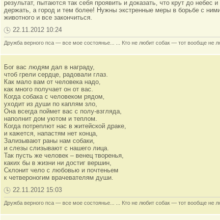
результат, пытаются так себя проявить и доказать, что крут до небес 
держать, а город и тем более! Нужны экстренные меры в борьбе с ними
животного и все закончиться.
22.11.2012 10:24
Дружба верного пса — все мое состоянье... ... Кто не любит собак — тот вообще не л
Бог вас людям дал в награду,
чтоб грели сердце, радовали глаз.
Как мало вам от человека надо,
как много получает он от вас.
Когда собака с человеком рядом,
уходит из души по каплям зло,
Она всегда поймет вас с полу-взгляда,
наполнит дом уютом и теплом.
Когда потреплют нас в житейской драке,
и кажется, напастям нет конца,
Зализывают раны нам собаки,
и слезы слизывают с нашего лица.
Так пусть же человек – венец творенья,
каких бы в жизни ни достиг вершин,
Склонит чело с любовью и почтеньем
к четвероногим врачевателям души.
22.11.2012 15:03
Дружба верного пса — все мое состоянье... ... Кто не любит собак — тот вообще не л