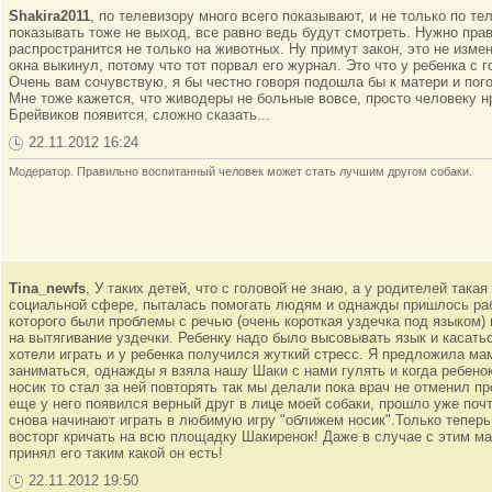
Shakira2011
, по телевизору много всего показывают, и не только по т
показывать тоже не выход, все равно ведь будут смотреть. Нужно пра
распространится не только на животных. Ну примут закон, это не измен
окна выкинул, потому что тот порвал его журнал. Это что у ребенка с 
Очень вам сочувствую, я бы честно говоря подошла бы к матери и пого
Мне тоже кажется, что живодеры не больные вовсе, просто человеку н
Брейвиков появится, сложно сказать...
22.11.2012 16:24
Модератор. Правильно воспитанный человек может стать лучшим другом собаки.
Tina_newfs
, У таких детей, что с головой не знаю, а у родителей така
социальной сфере, пыталась помогать людям и однажды пришлось раб
которого были проблемы с речью (очень короткая уздечка под языком)
на вытягивание уздечки. Ребенку надо было высовывать язык и касатьс
хотели играть и у ребенка получился жуткий стресс. Я предложила ма
заниматься, однажды я взяла нашу Шаки с нами гулять и когда ребено
носик то стал за ней повторять так мы делали пока врач не отменил п
еще у него появился верный друг в лице моей собаки, прошло уже почт
снова начинают играть в любимую игру "оближем носик".Только теперь
восторг кричать на всю площадку Шакиренок! Даже в случае с этим ма
принял его таким какой он есть!
22.11.2012 19:50