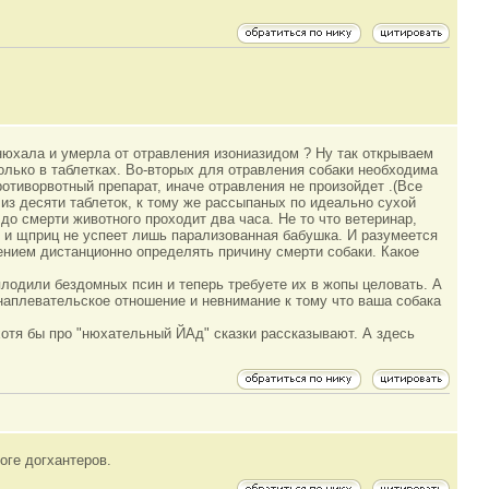
 нюхала и умерла от отравления изониазидом ? Ну так открываем
только в таблетках. Во-вторых для отравления собаки необходима
ротиворвотный препарат, иначе отравления не произойдет .(Все
из десяти таблеток, к тому же рассыпаных по идеально сухой
до смерти животного проходит два часа. Не то что ветеринар,
ки и щприц не успеет лишь парализованная бабушка. И разумеется
нием дистанционно определять причину смерти собаки. Какое
плодили бездомных псин и теперь требуете их в жопы целовать. А
наплевательское отношение и невнимание к тому что ваша собака
хотя бы про "нюхательный ЙАд" сказки рассказывают. А здесь
оге догхантеров.