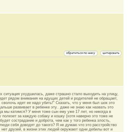
х ситуация ухудшилась, даже страшно стало выходить на улицу,
 идет рядом внимания на идущих детей и родителей не обращает,
ь сволочь идет ее надо убить!" Сказать, что у меня был шок это
дальше развивает в ребенке эту.. даже не знаю как назвать это
да мы катимся? У меня тоже сын ему уже 17 лет, но никогда в
у полезет за каждую собаку и кошку (хотя наверно это тоже не
будет сострадание и доброта, чем как у того ребенка злость,
 люди себя доводят до такого? Я не думаю что это расстройство
о, нет друзей, в жизни этих людей окружают одни дебилы вот и