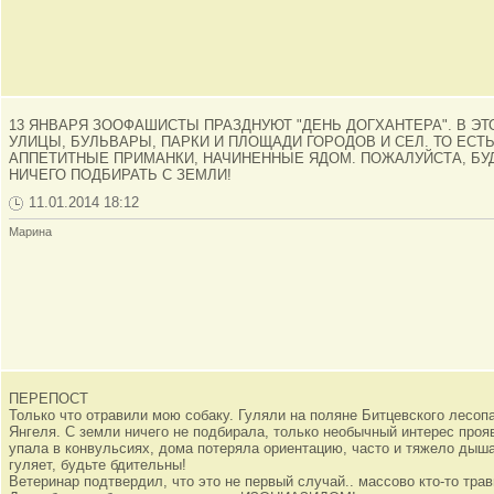
13 ЯНВАРЯ ЗООФАШИСТЫ ПРАЗДНУЮТ "ДЕНЬ ДОГХАНТЕРА". В Э
УЛИЦЫ, БУЛЬВАРЫ, ПАРКИ И ПЛОЩАДИ ГОРОДОВ И СЕЛ. ТО ЕС
АППЕТИТНЫЕ ПРИМАНКИ, НАЧИНЕННЫЕ ЯДОМ. ПОЖАЛУЙСТА, Б
НИЧЕГО ПОДБИРАТЬ С ЗЕМЛИ!
11.01.2014 18:12
Марина
ПЕРЕПОСТ
Только что отравили мою собаку. Гуляли на поляне Битцевского лесоп
Янгеля. С земли ничего не подбирала, только необычный интерес проя
упала в конвульсиях, дома потеряла ориентацию, часто и тяжело дыша
гуляет, будьте бдительны!
Ветеринар подтвердил, что это не первый случай.. массово кто-то трав