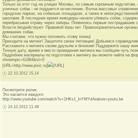
Только за этот год на улицах Москвы, по самым скромным подсчетам
уличных собак - не поддается исчислению. Волна массовых отравлени
городских парках, на собачьих площадках, а также в непосредственно
школами. В последнее время живодеры начали убивать собак, содержа
перебрасывая отраву через заборы. Появились первые пострадавшие 
Власти бездействуют. Правовой базы нет. Правоохранительные органы
домашних собак.
Мы считаем, что нужно положить этому конец!
Приходите на митинг! Защитите своих питомцев! Добьемся справедлив
Расскажите о митинге своим друзьям и близким! Поддержите нашу ини
Точную дату, время и место проведения митинга мы сообщим чуть позж
Подробнее материалы по подготовке к митингу вы можете найти на форум
showtopic=61964&st=0
[URL=http://www.pixic.ru]
[/URL]
22.10.2012 15:14
Посмотрите ролик.
Это касается каждого
http://www.youtube.com/watch?v=1HKs1_InYMY&feature=youtu.be
24.10.2012 11:48