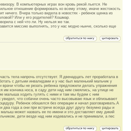
елевизору. В компьютерных играх вон кровь рекой льется. Не
вильное отношение формировать ко всему этому, иначе жестокость
ит ничего. Вчера только видела в новостях - ребенок щенка из
головой? Или у его родителей? Кошмар.
ворила с ней что ли. Ну нельзя же так.
равится миссию выполнять, это у нас модно нынче, сколько еще
я часть тела напрочь отсутствует. Я двенадцать лет проработала в
отать с детьми инвалидами и у нас был маленький мальчик у
 и врачи чтобы не резать ребенка предложили делать упражнения
я им кончика носа, в саду дети над ним смеялись, на улице не
ме малыша ходить гулять с ними и там мы будем с ним
к увидел, что собачки очень часто высовываю язык и облизывают
роцедуру. Ребенок обошелся без операции и начал разговаривать.А
и два года а они при встрече всегда друг другу безумно рады и
 малыш может назвать ее по имени и это доставляет ему дикий
льчиком, дети везде над ним издевались и не принимали, а пес