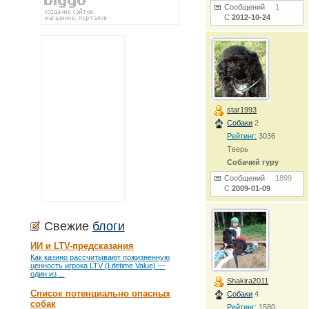
Сообщений
1
С
2012-10-24
star1993
Собаки
2
Рейтинг:
3036
Тверь
Собачий гуру
Сообщений
1899
С
2009-01-09
Свежие
блоги
ИИ и LTV-предсказания
Как казино рассчитывают пожизненную
ценность игрока LTV (Lifetime Value) —
один из ...
Shakira2011
Список потенциально опасных
Собаки
4
собак
Рейтинг:
1580