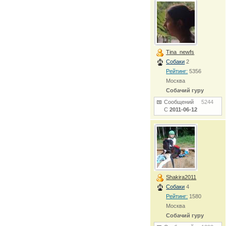
Tina_newfs
Собаки
2
Рейтинг:
5356
Москва
Собачий гуру
Сообщений
5244
С
2011-06-12
Shakira2011
Собаки
4
Рейтинг:
1580
Москва
Собачий гуру