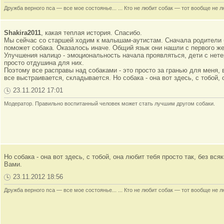
Дружба верного пса — все мое состоянье... ... Кто не любит собак — тот вообще не л
Shakira2011
, какая теплая история. Спасибо.
Мы сейчас со старшей ходим к малышам-аутистам. Сначала родители бы
поможет собака. Оказалось иначе. Общий язык они нашли с первого же
Улучшения налицо - эмоциональность начала проявляться, дети с нете
просто отдушина для них.
Поэтому все расправы над собаками - это просто за гранью для меня, в
все выстраивается, складывается. Но собака - она вот здесь, с тобой, 
23.11.2012 17:01
Модератор. Правильно воспитанный человек может стать лучшим другом собаки.
Но собака - она вот здесь, с тобой, она любит тебя просто так, без в
Вами.
23.11.2012 18:56
Дружба верного пса — все мое состоянье... ... Кто не любит собак — тот вообще не л