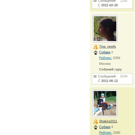
Сообщений
1292
С
2011-02-20
Tina_newfs
Собаки
2
Рейтинг:
5356
Москва
Собачий гуру
Сообщений
5244
С
2011-06-12
Shakira2011
Собаки
4
Рейтинг:
1580