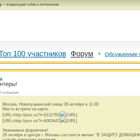
я
— владельцам собак и питомникам
Топ 100 участников
Форум
Обсуждение 
а
нтеры!
Сообщение
Москва, Новопушкинский сквер 28 октября в 11-00
Место встречи на карте:
[URL=http://pixs.ru/?r=6122765]
[/URL]
[URL=http://pixs.ru/?r=6083447]
[/URL]
Уважаемые форумчане!
28 октября в центре г. Москвы состоится митинг "В ЗАЩИТУ ДОМАШ
судьбе домашних питомцев.