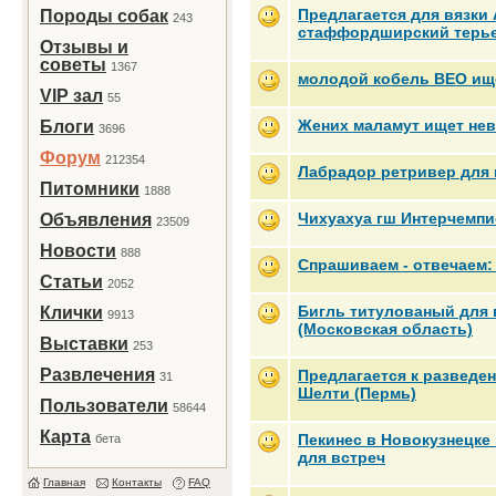
Предлагается для вязки
Породы собак
243
стаффордширский терье
Отзывы и
советы
1367
молодой кобель ВЕО ище
VIP зал
55
Жених маламут ищет нев
Блоги
3696
Форум
212354
Лабрадор ретривер для 
Питомники
1888
Чихуахуа гш Интерчемпи
Объявления
23509
Новости
888
Спрашиваем - отвечаем: 
Статьи
2052
Бигль титулованый для 
Клички
9913
(Московская область)
Выставки
253
Развлечения
Предлагается к разведе
31
Шелти (Пермь)
Пользователи
58644
Карта
Пекинес в Новокузнецке
бета
для встреч
Главная
Контакты
FAQ