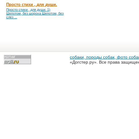
Просто стихи , для души.
Просто стихи , для души. 1)
Шепотом, без шороха Шепотом, без
слез ...
собаки, породы собак, фото собак
«Догстер.ру». Все права защище
разрешена только с письменного
«Догстер.ру»