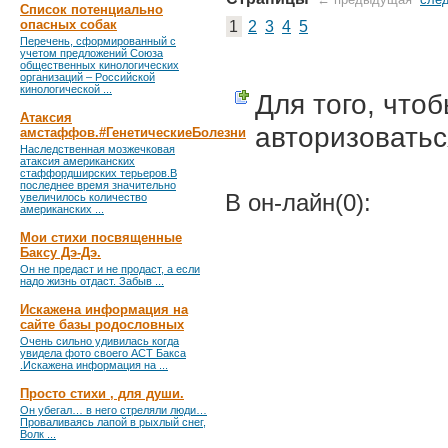
Список потенциально
опасных собак
1
2
3
4
5
Перечень, сформированный с
учетом предложений Союза
общественных кинологических
организаций – Российской
кинологической ...
Для того, что
Атаксия
авторизоватьс
амстаффов.#ГенетическиеБолезни
Наследственная мозжечковая
атаксия американских
стаффордширских терьеров.В
последнее время значительно
В он-лайн(0):
увеличилось количество
американских ...
Мои стихи посвященные
Баксу Дэ-Дэ.
Он не предаст и не продаст, а если
надо жизнь отдаст. Забыв ...
Искажена информация на
сайте базы родословных
Очень сильно удивилась когда
увидела фото своего АСТ Бакса
.Искажена информация на ...
Просто стихи , для души.
Он убегал… в него стреляли люди…
Проваливаясь лапой в рыхлый снег,
Волк ...