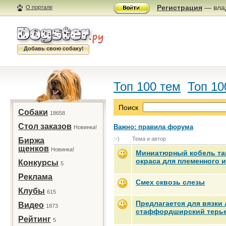
Регистрация
— влад
О портале
Добавь свою собаку!
Топ 100 тем
Топ 10
Поиск
Собаки
18658
Стол заказов
Важно: правила форума
Новинка!
:-)
Тема и автор
Биржа
щенков
Новинка!
Миниатюрный кобель та
окраса для племенного 
Конкурсы
5
Реклама
Смех сквозь слезы
Клубы
615
Предлагается для вязки
Видео
1873
стаффордширский терье
Рейтинг
5