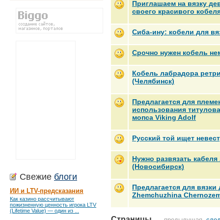
Приглашаем на вязку дев
своего красивого кобеля)
Сиба-ину: кобели для вя
Срочно нужен кобель не
Кобель лабрадора ретри
(Челябинск)
Предлагается для племе
использования титулов
мопса Viking Adolf
Русский той ищет невес
Нужно развязать кабел
(Новосибирск)
Свежие
блоги
Предлагается для вязки
ИИ и LTV-предсказания
Zhemchuzhina Chernozemi
Как казино рассчитывают
пожизненную ценность игрока LTV
(Lifetime Value) — один из ...
Страницы
← предыдущая
сле