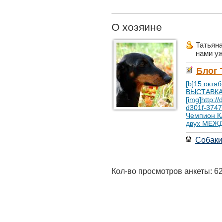
О хозяине
Татьян
нами у
Блог 
[b]15 окт
ВЫСТАВКА 
[img]http:/
d301f-3747
Чемпион Кл
двух МЕЖ
Собак
Кол-во просмотров анкеты: 6