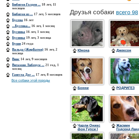
Бибигон Голден ...
18 лет, 11
месяцев
Друзья собаки
всего 98
Бибигон из ...
17 лет, 5 месяцев
Бусена
16 лет
...Бусенка...
16 лет, 1 месяц
Бусинка
16 лет, 1 месяц
Бусинка
19 лет, 3 месяца
Буши
24 года
Вальда (ЖирБатон)
16 лет, 2
Юнона
Джексон
месяца
Винс
14 лет, 9 месяцев
Витамин Либерум ...
21 год, 1
месяц
Гангста Дог ...
17 лет, 8 месяцев
Все собаки этой породы
Бонни
РОДРИГЕЗ
Чарли Оникс
Жасмин
фон Гупси I
Годсенд Лан
(сокр. Чапа)
К