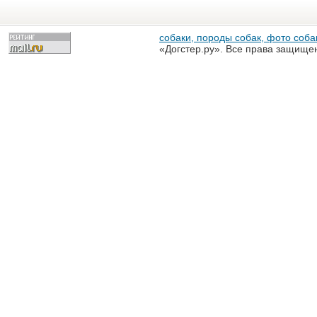
собаки, породы собак, фото собак
«Догстер.ру». Все права защище
разрешена только с письменного
«Догстер.ру»