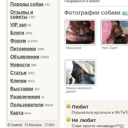
Понравился и взяли
Породы собак
243
Фотографии собаки
Отзывы и
вс
советы
1367
VIP зал
55
Блоги
3696
Форум
212354
Машулька
Нам 22дня
Питомники
1888
Объявления
23509
Новости
888
Статьи
2052
Клички
9913
Выставки
Машка наконецто
253
дома!!!
Развлечения
31
Пользователи
58644
Любит
Огрызаться,кусаться и МсТиТ
Карта
бета
Не любит
Главная
Контакты
FAQ
Слая просто ненавидит!!!(((