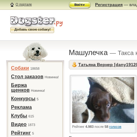
Регистрация
— влад
О портале
Добавь свою собаку!
Машулечка
— Такса 
Татьяна Вернер [dany1912
Собаки
18658
Стол заказов
Новинка!
Биржа
щенков
Новинка!
Конкурсы
5
Реклама
Клубы
615
Видео
1873
Рейтинг
4.983
после
58
голосов
Рейтинг
5