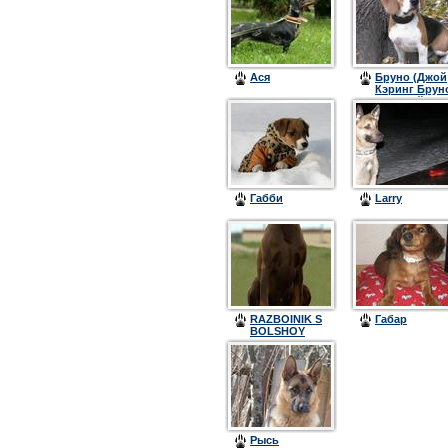
Ася
Бруно (Джой
Кэринг Брун
с лесной
поляны)
Габби
Larry
RAZBOINIK S
Габар
BOLSHOY
VOLGI
Рысь