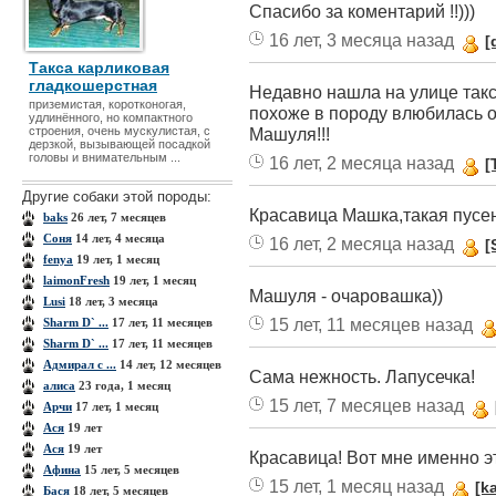
Спасибо за коментарий !!)))
16 лет, 3 месяца назад
[
Такса карликовая
гладкошерстная
Недавно нашла на улице такс
приземистая, коротконогая,
похоже в породу влюбилась о
удлинённого, но компактного
строения, очень мускулистая, с
Машуля!!!
дерзкой, вызывающей посадкой
головы и внимательным ...
16 лет, 2 месяца назад
[
Другие собаки этой породы:
Красавица Машка,такая пусен
baks
26 лет, 7 месяцев
Cоня
14 лет, 4 месяца
16 лет, 2 месяца назад
[
fenya
19 лет, 1 месяц
laimonFresh
19 лет, 1 месяц
Машуля - очаровашка))
Lusi
18 лет, 3 месяца
15 лет, 11 месяцев назад
Sharm D` ...
17 лет, 11 месяцев
Sharm D` ...
17 лет, 11 месяцев
Адмирал с ...
14 лет, 12 месяцев
Сама нежность. Лапусечка!
алиса
23 года, 1 месяц
15 лет, 7 месяцев назад
Арчи
17 лет, 1 месяц
Ася
19 лет
Ася
19 лет
Красавица! Вот мне именно эт
Афина
15 лет, 5 месяцев
15 лет, 1 месяц назад
[k
Бася
18 лет, 5 месяцев