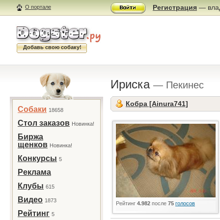
Регистрация
— влад
О портале
Добавь свою собаку!
Ириска
— Пекинес
Кобра [Ainura741]
Собаки
18658
Стол заказов
Новинка!
Биржа
щенков
Новинка!
Конкурсы
5
Реклама
Клубы
615
Видео
1873
Рейтинг
4.982
после
75
голосов
Рейтинг
5