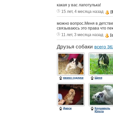
какая у вас лапотулька!
15 лет, 4 месяца назад
[
можно вопрос.Меня в детстве
связываюсь это права что пе
11 лет, 3 месяца назад
[
Друзья собаки
всего 36
юкико судзуки
Щеня
Дарси
Крушавель
Юлота