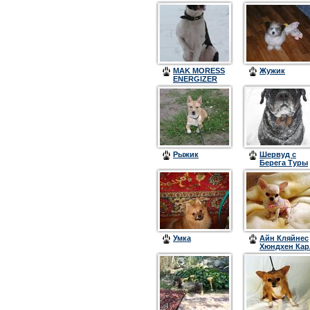
MAK MORESS
Жужик
ENERGIZER
Рыжик
Шервуд с
Берега Туры
Умка
Aйн Кляйнес
Хюндхен Кар