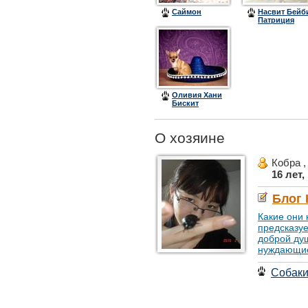
Саймон
Насвит Бейб
Патриция
Оливия Хани
Бискит
О хозяине
Кобра 
16 лет,
Блог
Какие они 
предсказу
доброй ду
нуждающие
Собак