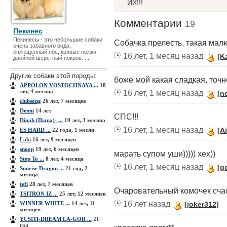
ИХ!!!
Комментарии
19
Пекинес
Пекинесы - это небольшие собаки
Собачка прелесть, такая малю
очень забавного вида:
сплющенный нос, кривые ножки,
16 лет, 1 месяц назад
[K
двойной шерстный покров. ...
Другие собаки этой породы:
боже мой какая сладкая, точн
APPOLON VOSTOCHNAYA ...
18
лет, 4 месяца
16 лет, 1 месяц назад
[n
clubsong
26 лет, 7 месяцев
Denni
14 лет
СПС!!!
Dinah (Diana)- ...
19 лет, 3 месяца
16 лет, 1 месяц назад
[A
ES HARD ...
22 года, 1 месяц
Laki
16 лет, 9 месяцев
snoop
19 лет, 6 месяцев
марать супом уши))))) хех))
Step To ...
8 лет, 4 месяца
16 лет, 1 месяц назад
[g
Sunrise Dragon ...
21 год, 2
месяца
tefi
28 лет, 7 месяцев
Очаровательный комочек счас
TSITRON IZ ...
25 лет, 12 месяцев
16 лет назад
WINNER WHITE ...
14 лет, 11
[joker312]
месяцев
YUSITI-DREAM LA-GOR ...
21
год