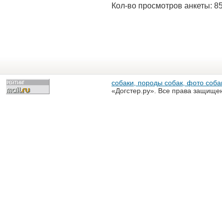
Кол-во просмотров анкеты: 8
собаки, породы собак, фото собак
«Догстер.ру». Все права защище
разрешена только с письменного
«Догстер.ру»