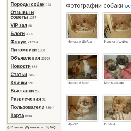
Породы собак
Фотографии собаки
243
вс
Отзывы и
советы
1367
VIP зал
55
Блоги
3696
Форум
Ириска и Шейла
Ириска и Шейла
212354
Питомники
1888
Объявления
23509
Новости
888
Статьи
2052
Клички
Ириска и Макс
Мои малыши
9913
Выставки
253
Развлечения
31
Пользователи
58644
Карта
бета
Ириска
ИРИСА
Главная
Контакты
FAQ