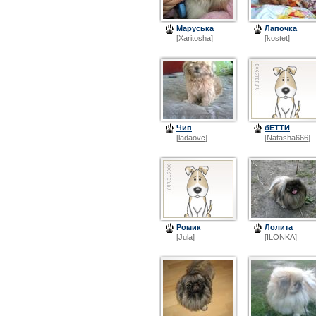
Маруська
Лапочка
[
Xaritosha
]
[
kostet
]
Чип
бЕТТИ
[
ladaovc
]
[
Natasha666
]
Ромик
Лолита
[
Jula
]
[
ILONKA
]