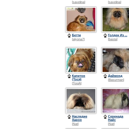
[
savelina
]
[
savelina
]
Бетти
Голден Из ...
[
alyona7
]
[
basta
]
Капитон
Даймонд
(Тося)
[
Basurman
]
[
TosiA
]
Наследие
Серенада
Харон
Найс
[
Nat
]
[
Nat
]