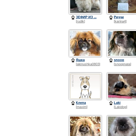
ЗЕФИР ИЗ ...
Риччи
[
rudik
]
[
karina4
]
Яшка
snoop
[
alenushka0803
]
[
snoopnata
]
Клепа
Laki
[
maxim
]
[
Lakidog
]