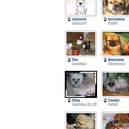
clubsong
мотитанна
[
clubsong
]
[
Katak
]
Лео
Марципан
[
angelnau
]
[
Sergeevna
]
Лёпа
Глория
[
dashylka_95_09
]
[
gafsik
]