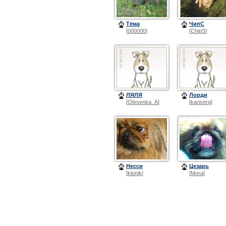
Тёма
ЧипС
[
000000
]
[
ChipS
]
ЛЯЛЯ
Лорди
[
Olesenka_A
]
[
kariserg
]
Несси
Цезарь
[
klonik
]
[
Mora
]