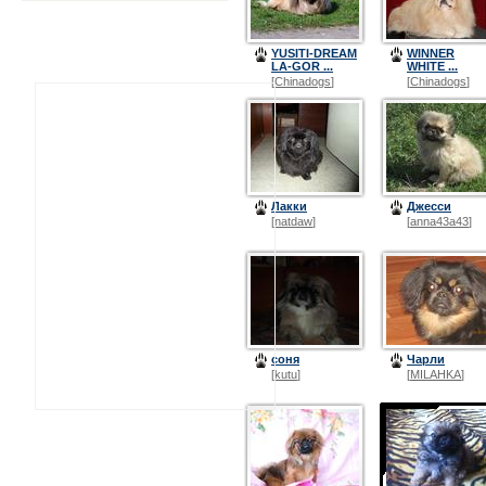
YUSITI-DREAM
WINNER
LA-GOR ...
WHITE ...
[
Chinadogs
]
[
Chinadogs
]
Лакки
Джесси
[
natdaw
]
[
anna43a43
]
соня
Чарли
[
kutu
]
[
MILAHKA
]