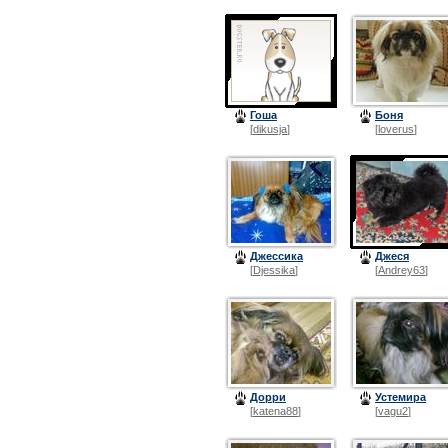
Гоша
Боня
[
dikusja
]
[
loverus
]
Джессика
Джеся
[
Djessika
]
[
Andrey63
]
Дорри
Устемира
[
katena88
]
[
vagu2
]