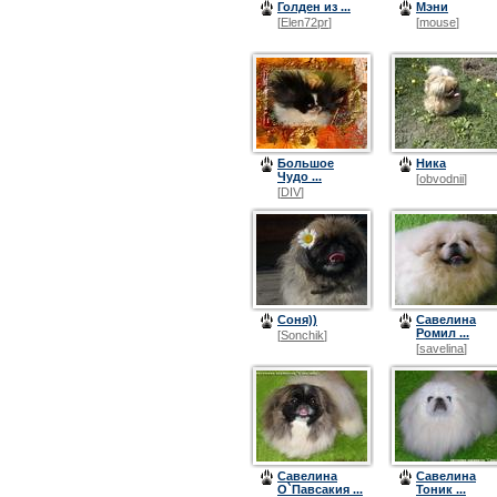
Голден из ...
Мэни
[
Elen72pr
]
[
mouse
]
Большое
Ника
Чудо ...
[
obvodnii
]
[
DIV
]
Соня))
Савелина
Ромил ...
[
Sonchik
]
[
savelina
]
Савелина
Савелина
О`Павсакия ...
Тоник ...