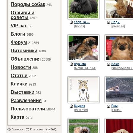
Породы собак
243
Отзывы и
советы
1367
Step To ...
Леди
VIP зал
55
[
hottes
]
[
pikinesa
]
Блоги
3696
Форум
212354
Питомники
1888
Объявления
23509
Кузьма
Беки
Новости
888
[
Natali_KUZJA
]
[
smirnowa308
Статьи
2052
Клички
9913
Выставки
253
Развлечения
31
Щурик
Рэм
Пользователи
58644
[
xxlizaxx
]
[
Lolita_
]
Карта
бета
Главная
Контакты
FAQ