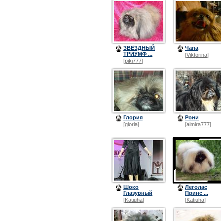
ЗВЁЗДНЫЙ
Чапа
ТРИУМФ ...
[
Viktorina
]
[
piki777
]
Глория
Рони
[
gloria
]
[
almira777
]
Шоко
Леголас
Глазурный
Принс ...
[
Katiuha
]
[
Katiuha
]