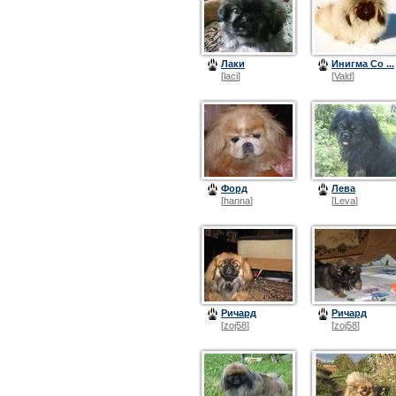
Лаки
Инигма Со ...
[
laci
]
[
Vald
]
Форд
Лева
[
hanna
]
[
Leva
]
Ричард
Ричард
[
zoj58
]
[
zoj58
]