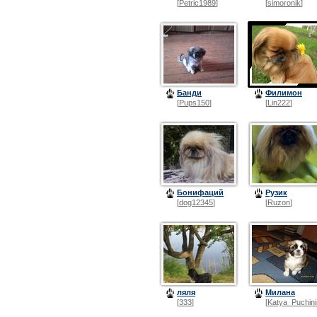
[
Petric1989
]
[
simoronik
]
Банди
Филимон
[
Pups150
]
[
Lin222
]
Бонифаций
Рузик
[
dog12345
]
[
Ruzon
]
ляля
Милана
[
333
]
[
Katya_Puchin