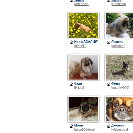
[
Anzhelaa
]
[
Dominno
]
Ника(АЗАЛИЯ)
Яндекс
[
999MD
]
[
ed3inteh
]
бадя
Федя
[
Hikita
]
[
spanky999
]
Моля
Джоник
[
ptica555deru
]
[
vlebusova
]