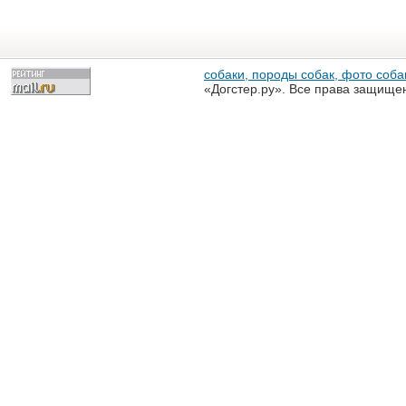
собаки, породы собак, фото собак
«Догстер.ру». Все права защище
разрешена только с письменного
«Догстер.ру»