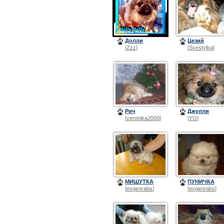
Долли
Цезий
[
Zzz
]
[
Svestylka
]
Рич
Джулли
[
veronika2000
]
[
YO
]
МИШУТКА
ПУНИЧКА
[
evgenrabs
]
[
evgenrabs
]