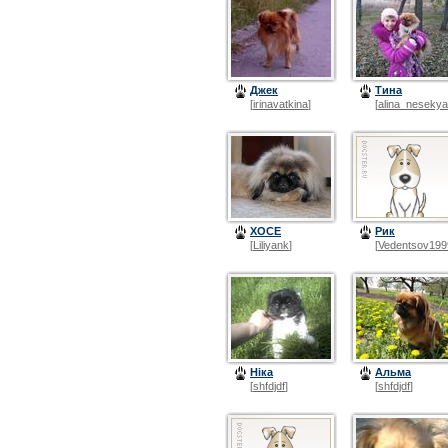
Джек
Тина
[
irinavatkina
]
[
alina_neseky
ХОСЕ
Рик
[
Liliyank
]
[
Vedentsov199
Ніка
Альма
[
shfdjdf
]
[
shfdjdf
]