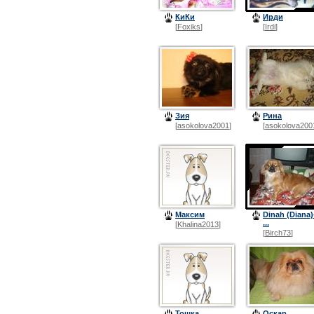
КиКи
Ирди
[
Foxiks
]
[
Irdi
]
Зия
Рина
[
asokolova2001
]
[
asokolova200
Максим
Dinah (Diana)
...
[
Khalina2013
]
[
Birch73
]
Тошка
Оскар