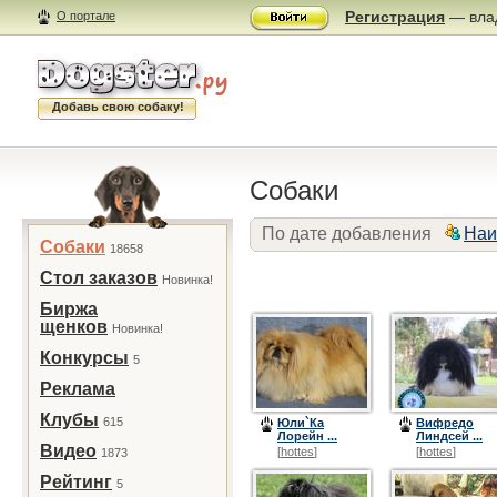
Регистрация
— влад
О портале
Добавь свою собаку!
Собаки
По дате добавления
Наи
Собаки
18658
Стол заказов
Новинка!
Биржа
щенков
Новинка!
Конкурсы
5
Реклама
Клубы
615
Юли`Ка
Вифредо
Лорейн ...
Линдсей ...
Видео
[
hottes
]
[
hottes
]
1873
Рейтинг
5