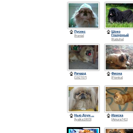
Пусекс
Шоко
Глазурный
[
frania
]
[
Katiuha
]
Ричард
Фиона
[
192707
]
[
Fionka
]
Нью Доун ...
Ириска
[
lyalka1803
]
[
Ainura741
]