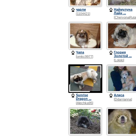
чарли
Наймулуна
Лайн ...
[
1104421
]
[
ChervonaRut
Чапа
Глория
Золотой ...
[
omkc9977
]
[
Lololo
]
Sunrise
Алиса
Dragon ...
[
Ddarrianna
]
[
Alechka95
]