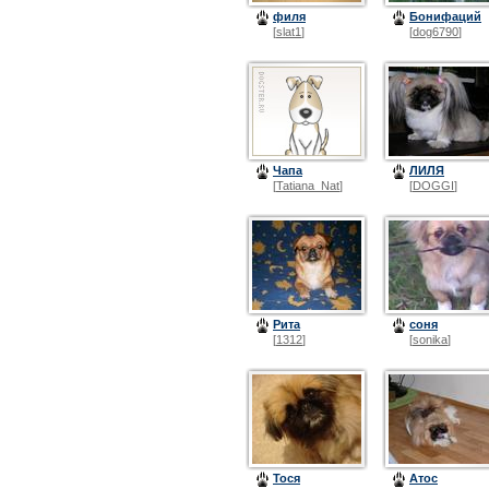
филя
Бонифаций
[
slat1
]
[
dog6790
]
Чапа
ЛИЛЯ
[
Tatiana_Nat
]
[
DOGGI
]
Рита
соня
[
1312
]
[
sonika
]
Тося
Атос