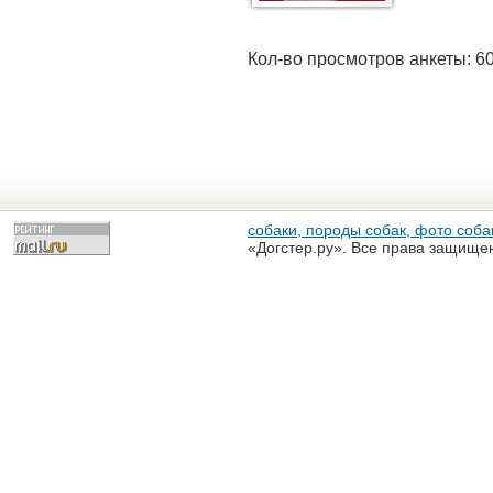
Кол-во просмотров анкеты: 6
собаки, породы собак, фото собак
«Догстер.ру». Все права защище
разрешена только с письменного
«Догстер.ру»