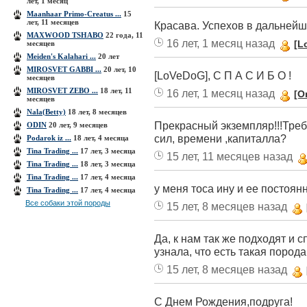
лет, 1 месяц
Maanhaar Primo-Creatus ...
15
лет, 11 месяцев
Красава. Успехов в дальнейш
MAXWOOD TSHABO
22 года, 11
16 лет, 1 месяц назад
[L
месяцев
Meiden's Kalahari ...
20 лет
MIROSVET GABBI ...
20 лет, 10
[LoVeDoG], С П А С И Б О !
месяцев
MIROSVET ZEBO ...
18 лет, 11
16 лет, 1 месяц назад
[O
месяцев
Nala(Betty)
18 лет, 8 месяцев
Прекрасный экземпляр!!!Тре
ODIN
20 лет, 9 месяцев
сил, времени ,капиталла?
Podarok iz ...
18 лет, 4 месяца
Tina Trading ...
17 лет, 3 месяца
15 лет, 11 месяцев назад
Tina Trading ...
18 лет, 3 месяца
Tina Trading ...
17 лет, 4 месяца
у меня тоса ину и ее постоян
Tina Trading ...
17 лет, 4 месяца
Все собаки этой породы
15 лет, 8 месяцев назад
Да, к нам так же подходят и с
узнала, что есть такая порода,
15 лет, 8 месяцев назад
С Днем Рождения,подруга!