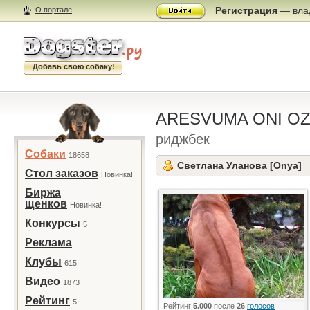
Регистрация
— влад
О портале
Добавь свою собаку!
ARESVUMA ONI O
риджбек
Собаки
18658
Светлана Уланова [Onya]
Стол заказов
Новинка!
Биржа
щенков
Новинка!
Конкурсы
5
Реклама
Клубы
615
Видео
1873
Рейтинг
5
Рейтинг
5.000
после
26
голосов