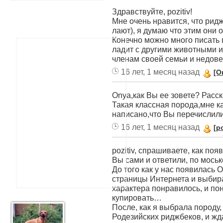
Здравствуйте, pozitiv!
Мне очень нравится, что рид
лают), я думаю что этим они 
Конечно можно много писать 
ладит с другими животными и
членам своей семьи и недов
16 лет, 1 месяц назад
[O
Onya,как Вы ее зовете? Расск
Такая классная порода,мне ка
написано,что Вы перечислили
16 лет, 1 месяц назад
[po
pozitiv, спрашиваете, как поя
Вы сами и ответили, по моськ
До того как у нас появилась О
страницы Интернета и выбир
характера понравилось, и пон
купировать…
После, как я выбрала породу,
Родезийских риджбеков, и жд