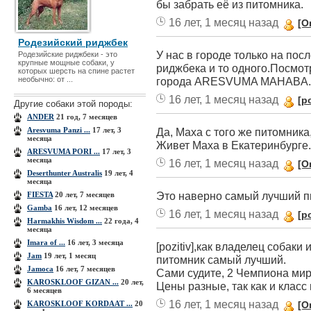
бы забрать её из питомника.
16 лет, 1 месяц назад
[O
Родезийский риджбек
У нас в городе только на пос
Родезийские риджбеки - это
крупные мощные собаки, у
риджбека и то одного.Посмот
которых шерсть на спине растет
необычно: от ...
города ARESVUMA MAHABA.У 
16 лет, 1 месяц назад
[po
Другие собаки этой породы:
ANDER
21 год, 7 месяцев
Aresvuma Panzi ...
17 лет, 3
Да, Маха с того же питомника
месяца
Живет Маха в Екатеринбурге.
ARESVUMA PORI ...
17 лет, 3
месяца
16 лет, 1 месяц назад
[O
Deserthunter Australis
19 лет, 4
месяца
Это наверно самый лучший п
FIESTA
20 лет, 7 месяцев
Gamba
16 лет, 12 месяцев
16 лет, 1 месяц назад
[po
Harmakhis Wisdom ...
22 года, 4
месяца
Imara of ...
16 лет, 3 месяца
[pozitiv],как владелец собаки
Jam
19 лет, 1 месяц
питомник самый лучший.
Jamoca
16 лет, 7 месяцев
Сами судите, 2 Чемпиона мир
KAROSKLOOF GIZAN ...
20 лет,
Цены разные, так как и класс
6 месяцев
16 лет, 1 месяц назад
KAROSKLOOF KORDAAT ...
20
[O