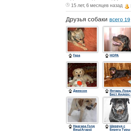
15 лет, 6 месяцев назад
Друзья собаки
всего 19
Гера
НОРА
Джексон
Янтарь Лорд
Бест Андерс 
03.11.1998 -
05.08.2012 )
Ниагара Голд
Шервуд с
Виш(Агара)
Берега Туры