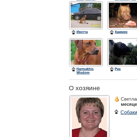
Иветта
Хаммер
Harmakhis
Рик
Wisdom
Daksha of
Aresvuma
О хозяине
Светла
месяц
Собак