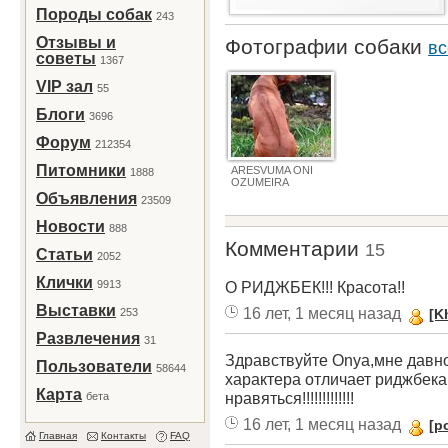
Породы собак
243
Отзывы и
Фотографии собаки
вс
советы
1367
VIP зал
55
Блоги
3696
Форум
212354
Питомники
ARESVUMA ONI
1888
OZUMEIRA
Объявления
23509
Новости
888
Комментарии
15
Статьи
2052
Клички
9913
О РИДЖБЕК!!! Красота!!
Выставки
16 лет, 1 месяц назад
253
[K
Развлечения
31
Здравствуйте Onya,мне давно
Пользователи
58644
характера отличает риджбека
Карта
нравяться!!!!!!!!!!!!!
бета
16 лет, 1 месяц назад
[po
Главная
Контакты
FAQ