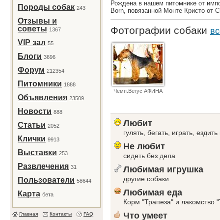
Рождена в нашем питомнике от импор
Породы собак
243
Born, повязанной Монте Кристо от С
Отзывы и
советы
Фотографии собаки
вс
1367
VIP зал
55
Блоги
3696
Форум
212354
Питомники
1888
Чемп.Вегус АФИНА
Объявления
23509
Новости
888
Любит
Статьи
2052
гулять, бегать, играть, ездить
Клички
9913
Не любит
Выставки
253
сидеть без дела
Развлечения
31
Любимая игрушка
другие собаки
Пользователи
58644
Любимая еда
Карта
бета
Корм "Трапеза" и лакомство "T
Что умеет
Главная
Контакты
FAQ