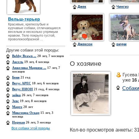
Джек
Чингиз
Вельш-терьер
Красивые, крепкозубые и
курчавые собаки, отличающиеся
веселым и несколько упрямым
нравом. Тело покрыто густой,
проволокообразной ...
Джексон
риччи
Другие собаки этой породы:
Bobby Brawn ...
20 лет, 7 месяцев
Аксель
19 лет, 4 месяца
О хозяине
Анжелика Маркиза ...
17 лет, 7
месяцев
Гусева
Беня
21 год
уже
16 
Вегус АРЕС
18 лет, 6 месяцев
Собак
Вегус ПИОН
21 год, 4 месяца
зайка
26 лет, 7 месяцев
Зевс
19 лет, 8 месяцев
Марго
20 лет
Миксмира Оскар
15 лет, 3
месяца
Норман
26 лет, 3 месяца
Все собаки этой породы
Кол-во просмотров анкеты: 3