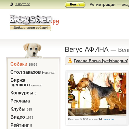
Регистрация
— влад
О портале
Добавь свою собаку!
Вегус АФИНА
— Вел
Гусева Елена [welshvegus]
Собаки
18658
Стол заказов
Новинка!
Биржа
щенков
Новинка!
Конкурсы
5
Реклама
Клубы
615
Видео
1873
Рейтинг
5.000
после
14
голосов
Рейтинг
5