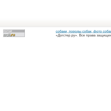
собаки, породы собак, фото собак
«Догстер.ру». Все права защище
разрешена только с письменного
«Догстер.ру»