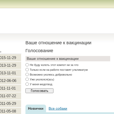
Ваше отношение к вакцинации
Голосование
а
015-11-29
Ваше отношение к вакцинации
013-11-29
Не буду колоть этот компот ни за что
Только если на работе поставят ультиматум
013-11-01
Возможно уколюсь добровольно
Уже укололся(ась)
012-06-06
У меня медотвод
011-11-01
011-07-22
011-05-29
Новички
Все собаки
011-05-08