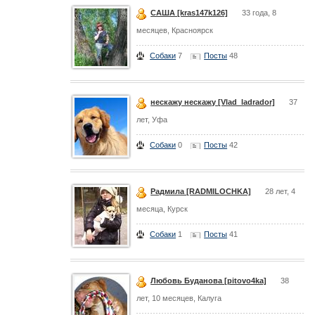
САША [kras147k126]
33 года, 8
месяцев, Красноярск
Собаки
7
Посты
48
нескажу нескажу [Vlad_ladrador]
37
лет, Уфа
Собаки
0
Посты
42
Радмила [RADMILOCHKA]
28 лет, 4
месяца, Курск
Собаки
1
Посты
41
Любовь Буданова [pitovo4ka]
38
лет, 10 месяцев, Калуга