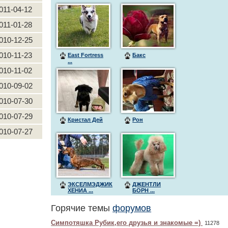
011-04-12
011-01-28
010-12-25
010-11-23
East Fortress
Бакс
...
010-11-02
010-09-02
010-07-30
010-07-29
Кристал Дей
Рон
010-07-27
ЭКСЕЛМЭДЖИК
ДЖЕНТЛИ
ХЕНИА ...
БОРН ...
Горячие темы
форумов
Симпотяшка Рубик,его друзья и знакомые =)
11278