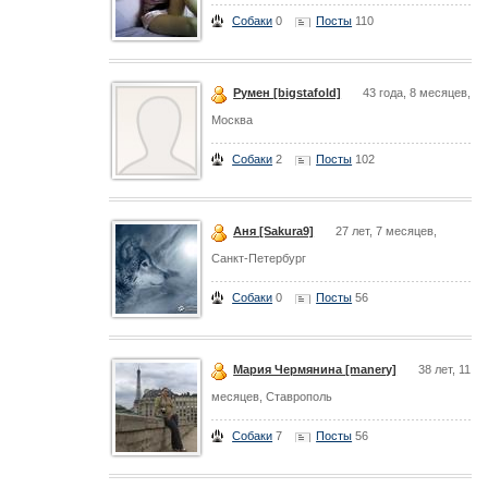
Собаки
0
Посты
110
Румен [bigstafold]
43 года, 8 месяцев,
Москва
Собаки
2
Посты
102
Аня [Sakura9]
27 лет, 7 месяцев,
Санкт-Петербург
Собаки
0
Посты
56
Мария Чермянина [manery]
38 лет, 11
месяцев, Ставрополь
Собаки
7
Посты
56