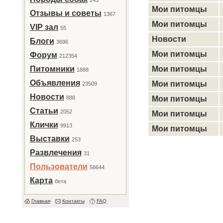
243
Мои питомцы
Отзывы и советы
1367
Мои питомцы
VIP зал
55
Новости
Блоги
3696
Мои питомцы
Форум
212354
Питомники
Мои питомцы
1888
Объявления
Мои питомцы
23509
Новости
888
Мои питомцы
Статьи
2052
Мои питомцы
Клички
9913
Мои питомцы
Выставки
253
Развлечения
31
Пользователи
58644
Карта
бета
Главная
Контакты
FAQ