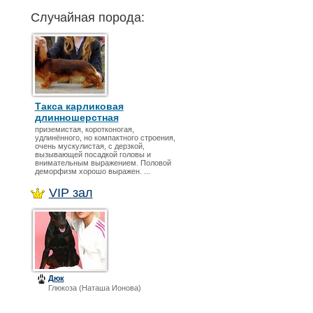
Случайная порода:
Такса карликовая
длинношерстная
приземистая, коротконогая,
удлинённого, но компактного строения,
очень мускулистая, с дерзкой,
вызывающей посадкой головы и
внимательным выражением. Половой
деморфизм хорошо выражен. ...
VIP зал
Дюк
Глюкоза (Наташа Ионова)