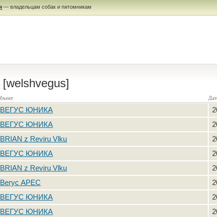
я
— владельцам собак и питомникам
[welshvegus]
бъект
Дат
ВЕГУС ЮНИКА
2
ВЕГУС ЮНИКА
2
BRIAN z Reviru Vlku
2
ВЕГУС ЮНИКА
2
BRIAN z Reviru Vlku
2
Вегус АРЕС
2
ВЕГУС ЮНИКА
2
ВЕГУС ЮНИКА
2