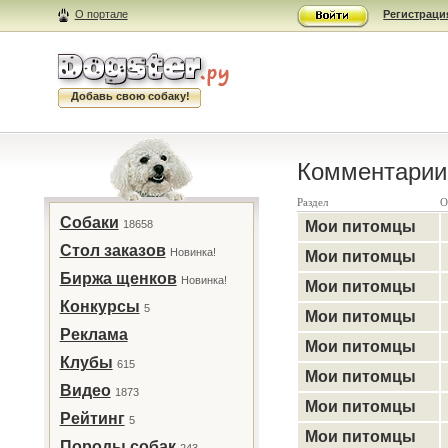
О портале
Регистраци
Добавь свою собаку!
Комментарии 
Раздел
О
Собаки
18658
Мои питомцы
Стол заказов
Новинка!
Мои питомцы
Биржа щенков
Новинка!
Мои питомцы
Конкурсы
5
Мои питомцы
Реклама
Мои питомцы
Клубы
615
Мои питомцы
Видео
1873
Мои питомцы
Рейтинг
5
Мои питомцы
Породы собак