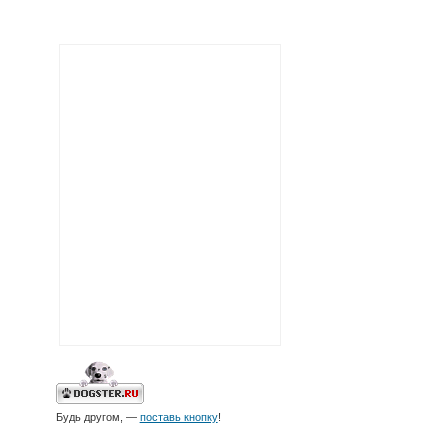
Будь другом, —
поставь кнопку
!