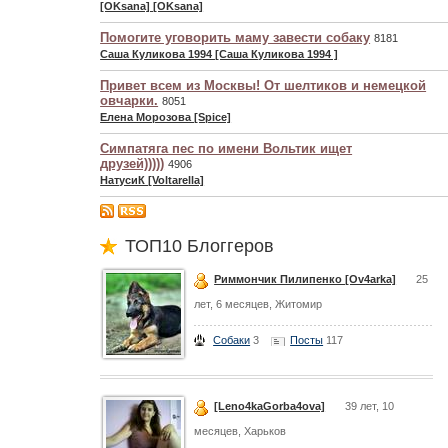
[OKsana] [OKsana]
Помогите уговорить маму завести собаку
8181
Саша Куликова 1994 [Саша Куликова 1994 ]
Привет всем из Москвы! От шелтиков и немецкой
овчарки.
8051
Елена Морозова [Spice]
Симпатяга пес по имени Вольтик ищет
друзей)))))
4906
НатусиК [Voltarella]
ТОП10 Блоггеров
Риммончик Пилипенко [Ov4arka]
25
лет, 6 месяцев, Житомир
Собаки
3
Посты
117
[Leno4kaGorba4ova]
39 лет, 10
месяцев, Харьков