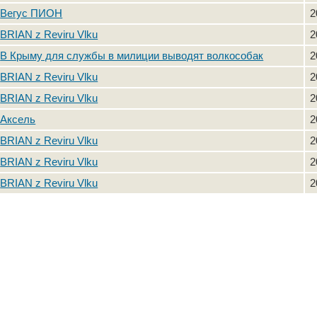
Вегус ПИОН
2
BRIAN z Reviru Vlku
2
В Крыму для службы в милиции выводят волкособак
2
BRIAN z Reviru Vlku
2
BRIAN z Reviru Vlku
2
Аксель
2
BRIAN z Reviru Vlku
2
BRIAN z Reviru Vlku
2
BRIAN z Reviru Vlku
2