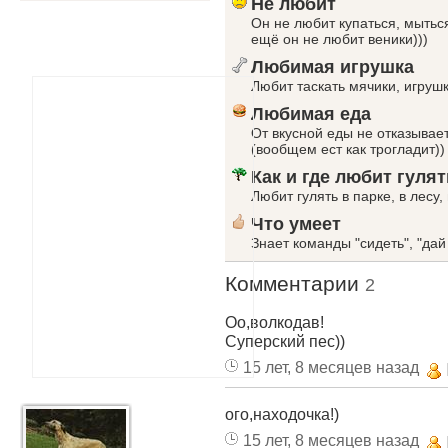
Не любит
Он не любит купаться, мыться
ещё он не любит веники)))
Любимая игрушка
Любит таскать мячики, игрушк
Любимая еда
От вкусной еды не отказывает
(вообщем ест как трогладит))
Как и где любит гулят
Любит гулять в парке, в лесу,
Что умеет
Знает команды "сидеть", "дай
Комментарии
2
Оо,волкодав!
Суперский пес))
15 лет, 8 месяцев назад
ого,находочка!)
15 лет, 8 месяцев назад