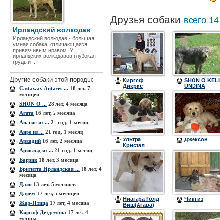
Друзья собаки
всего 14
Ирландский волкодав
Ирландский волкодав - большая
умная собака, отличающаяся
привязчивым нравом. У
ирландских волкодавов глубокая
грудь и ...
Другие собаки этой породы:
Киргоф
SHON O KELL
Дикрис
UNDINA
Castaway Antares ...
18 лет, 7
месяцев
SHON O ...
28 лет, 4 месяца
Агата
16 лет, 2 месяца
Анасис из ...
21 год, 1 месяц
Анре из ...
21 год, 1 месяц
Ультра
Джексон
Аркадий
16 лет, 2 месяца
Кристал
Арнольд из ...
21 год, 1 месяц
Цинтегро
(Барон)
Баррик
18 лет, 3 месяца
Бригитта Ирландская ...
18 лет, 4
месяца
Даня
13 лет, 5 месяцев
Дарем
17 лет, 5 месяцев
Ниагара Голд
Чингиз
Жар-Птица
17 лет, 4 месяца
Виш(Агара)
Киргоф Дездемона
17 лет, 4
месяца