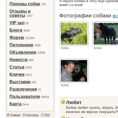
Я нашла Бобика в лесу ещё щенком
Породы собак
243
живёт со мной.
Отзывы и
Фотографии собаки
советы
вс
1367
VIP зал
55
Блоги
3696
Форум
212354
Питомники
1888
Бобик
Бобик
Объявления
23509
Новости
888
Статьи
2052
Клички
9913
Выставки
253
Бобик
Развлечения
31
Пользователи
58644
Любит
Карта
бета
Бобик любит гулять, играть, б
конечно же вкусно покушать!!!
Главная
Контакты
FAQ