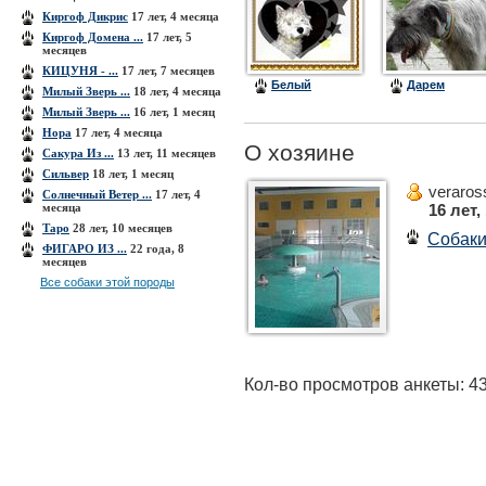
Киргоф Дикрис
17 лет, 4 месяца
Киргоф Домена ...
17 лет, 5
месяцев
КИЦУНЯ - ...
17 лет, 7 месяцев
Белый
Дарем
Милый Зверь ...
18 лет, 4 месяца
Милый Зверь ...
16 лет, 1 месяц
Нора
17 лет, 4 месяца
О хозяине
Сакура Из ...
13 лет, 11 месяцев
Сильвер
18 лет, 1 месяц
veraros
Солнечный Ветер ...
17 лет, 4
месяца
16 лет,
Таро
28 лет, 10 месяцев
Собак
ФИГАРО ИЗ ...
22 года, 8
месяцев
Все собаки этой породы
Кол-во просмотров анкеты: 4