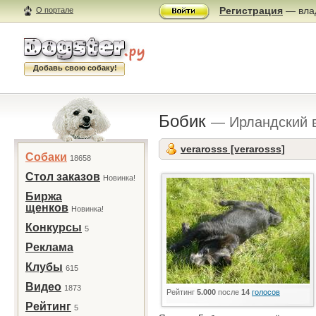
Регистрация
— влад
О портале
Добавь свою собаку!
Бобик
— Ирландский 
verarosss [verarosss]
Собаки
18658
Стол заказов
Новинка!
Биржа
щенков
Новинка!
Конкурсы
5
Реклама
Клубы
615
Видео
1873
Рейтинг
5.000
после
14
голосов
Рейтинг
5