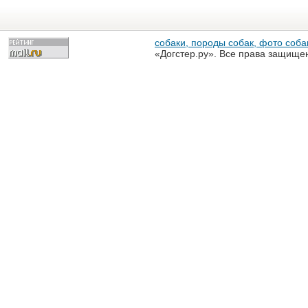
собаки, породы собак, фото собак
«Догстер.ру». Все права защище
разрешена только с письменного
«Догстер.ру»