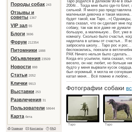
Таро родился в делёком 90-м в обы
Породы собак
243
2004г... Тогда мне было где-то 6лет
сильной. Я много раз представляла
Отзывы и
маленькая девочка и такая махина..
советы
1367
будет такой, как Таро...=( Однажды
папа сказал, что он сделает мне по
VIP зал
55
собаку, так как все даже не думали
большую, а маленькую... Вот, уже 
Блоги
3696
комнату. Сколько было счастья, когд
наделала в штаны от счастья... Я 
Форум
212354
забросила школу... Таро рос и рос.
беспокоились, поехали в ветлечебниц
Питомники
1888
РАК Ничего нельзя было сделать... 
Объявления
Когда его усыпили, папа сказал, чт
23509
весело, он нас любит, но больше ник
Новости
будто у меня вырвали кусок сердца.
888
был огромный, я могла не согнувшис
Статьи
2052
катал меня... Всё помню и люблю...
Клички
9913
Фотографии собаки
вс
Выставки
253
Развлечения
31
Пользователи
58644
Карта
бета
Таро
Таро
Главная
Контакты
FAQ