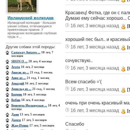
Красавец! Фотка, где он с пал
Ирландский волкодав
Думаю ему сейчас хорошо... 
Ирландский волкодав - большая
16 лет, 3 месяца назад
[
умная собака, отличающаяся
привязчивым нравом. У
ирландских волкодавов глубокая
грудь и ...
хороший пес был.. и красивы
16 лет, 3 месяца назад
Другие собаки этой породы:
[
Castaway Antares ...
18 лет, 7
месяцев
сочувствую..
SHON O ...
28 лет, 4 месяца
Агата
16 лет, 2 месяца
16 лет, 3 месяца назад
[
Анасис из ...
21 год, 1 месяц
Анре из ...
21 год, 1 месяц
Всем спасибо ='(
Аркадий
16 лет, 2 месяца
16 лет, 3 месяца назад
Арнольд из ...
21 год, 1 месяц
[
Баррик
18 лет, 3 месяца
Бобик
18 лет, 4 месяца
очень при очень красивый маль
Бригитта Ирландская ...
18 лет, 4
месяца
16 лет, 3 месяца назад
[
Даня
13 лет, 5 месяцев
Дарем
17 лет, 5 месяцев
Спасибо
Жар-Птица
17 лет, 5 месяцев