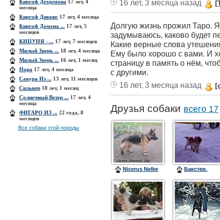
16 лет, 3 месяца назад
Киргоф Дездемона
17 лет, 4
[
месяца
Киргоф Дикрис
17 лет, 4 месяца
Долгую жизнь прожил Таро. Я
Киргоф Домена ...
17 лет, 5
месяцев
задумываюсь, каково будет пе
КИЦУНЯ - ...
17 лет, 7 месяцев
Какие верные слова утешени
Милый Зверь ...
18 лет, 4 месяца
Ему было хорошо с вами. И х
Милый Зверь ...
16 лет, 1 месяц
страницу в память о нём, чт
Нора
17 лет, 4 месяца
с другими.
Сакура Из ...
13 лет, 11 месяцев
16 лет, 3 месяца назад
[
Сильвер
18 лет, 1 месяц
Солнечный Ветер ...
17 лет, 4
месяца
Друзья собаки
всего 17
ФИГАРО ИЗ ...
22 года, 8
месяцев
Все собаки этой породы
Nicerus Nelke
Бакстер.