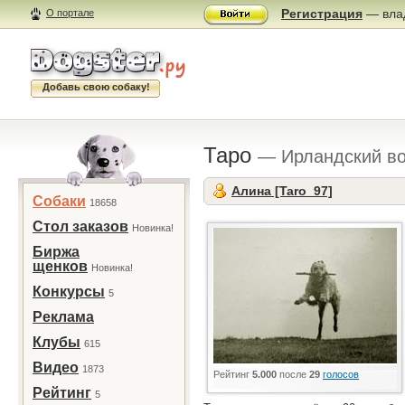
Регистрация
— влад
О портале
Добавь свою собаку!
Таро
— Ирландский в
Алина [Taro_97]
Собаки
18658
Стол заказов
Новинка!
Биржа
щенков
Новинка!
Конкурсы
5
Реклама
Клубы
615
Видео
1873
Рейтинг
5.000
после
29
голосов
Рейтинг
5