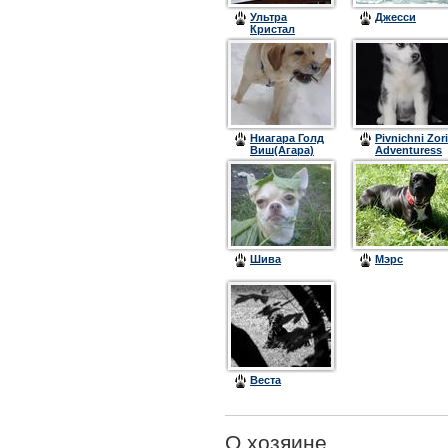
Ультра
Джесси
Кристал
Цинтегро
(Барон)
Ниагара Голд
Pivnichni Zori
Виш(Агара)
Adventuress
Thunderbird
Шива
Мэрс
Веста
О хозяине