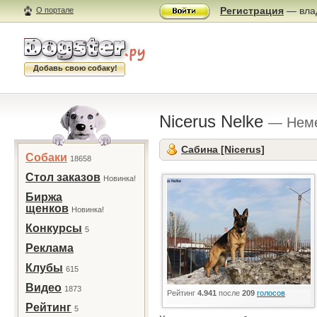
Регистрация
— влад
О портале
Добавь свою собаку!
Nicerus Nelke
— Неме
Сабина [Nicerus]
Собаки
18658
Стол заказов
Новинка!
Биржа
щенков
Новинка!
Конкурсы
5
Реклама
Клубы
615
Видео
1873
Рейтинг
4.941
после
209
голосов
Рейтинг
5