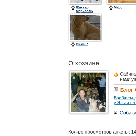
Жискар
Марс
Марисоль
Мари
Викинг
О хозяине
Сабина
нами у
Блог
Вообщем де
у Эльки на
Собак
Кол-во просмотров анкеты: 1