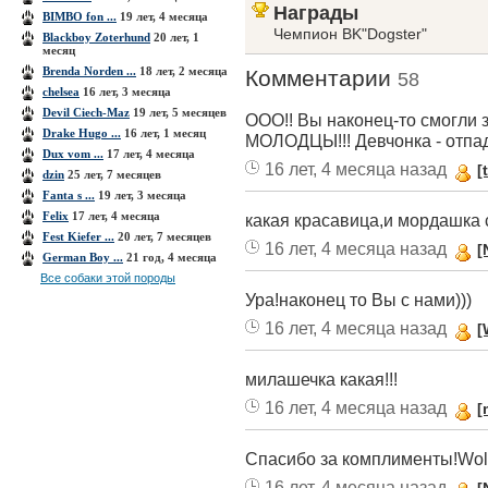
Награды
BIMBO fon ...
19 лет, 4 месяца
Чемпион BK"Dogster"
Blackboy Zoterhund
20 лет, 1
месяц
Brenda Norden ...
18 лет, 2 месяца
Комментарии
58
chelsea
16 лет, 3 месяца
Devil Ciech-Maz
19 лет, 5 месяцев
ООО!! Вы наконец-то смогли зар
Drake Hugo ...
16 лет, 1 месяц
МОЛОДЦЫ!!! Девчонка - отпад
Dux vom ...
17 лет, 4 месяца
16 лет, 4 месяца назад
[
dzin
25 лет, 7 месяцев
Fanta s ...
19 лет, 3 месяца
Felix
17 лет, 4 месяца
какая красавица,и мордашка 
Fest Kiefer ...
20 лет, 7 месяцев
16 лет, 4 месяца назад
[
German Boy ...
21 год, 4 месяца
Все собаки этой породы
Ура!наконец то Вы с нами)))
16 лет, 4 месяца назад
[
милашечка какая!!!
16 лет, 4 месяца назад
[
Спасибо за комплименты!Wolf
16 лет, 4 месяца назад