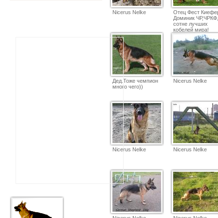
Nicerus Nelke
Отец Фест Киефе
Доминик ЧР,ЧРКФ
сотне лучших
кобелей мира!
Дед.Тоже чемпион
Nicerus Nelke
много чего))
Nicerus Nelke
Nicerus Nelke