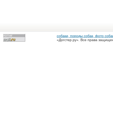
собаки, породы собак, фото собак
«Догстер.ру». Все права защище
разрешена только с письменного
«Догстер.ру»