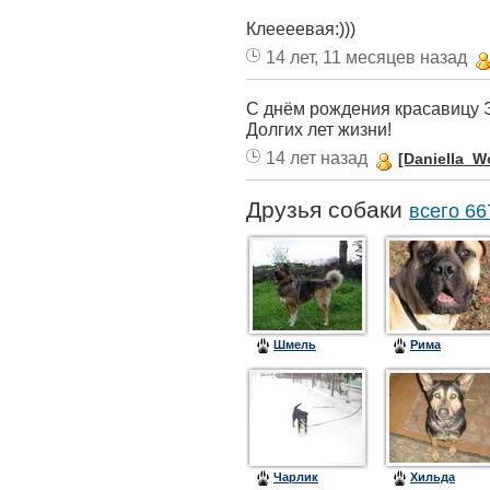
Клеееевая:)))
14 лет, 11 месяцев назад
С днём рождения красавицу Эл
Долгих лет жизни!
14 лет назад
[Daniella_Wo
Друзья собаки
всего 66
Шмель
Рима
Чарлик
Хильда