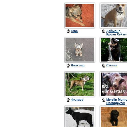
Гера
Даймонд
Кроун Хейзе
Джаспер
Стелла
Филмор
Merelin Monr
Enerdgayzer