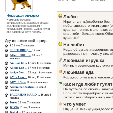
Nicerus Nelke
Nicerus Nelke
Немецкая овчарка
Любит
Немецкие овчарки -
Играть,гулять(особенно без 
великолепные, красивые собаки,
побольше,косточки,игрушки(о
отличающиеся надежным и
послушным нравом. Существуют
кусаться,гонять маленьких со
две разновидности породы: ...
она любит больше всего.Обаж
кусается!
Другие собаки этой породы:
Не любит
1
26 лет, 7 месяцев
Когда её ругают,намордник,м
3ИБЕН ВИНД ...
12 лет
разрешают кляньчить у стола!
ACZEL HOOF ...
18 лет, 5
месяцев
Любимая игрушка
Aju-Dag lie ...
17 лет, 11 месяцев
Мячик и резиновая косточка и
Akosta Lait ...
17 лет, 8 месяцев
Любимая еда
Amigo Fom ...
22 года, 6 месяцев
Корм,косточки и всё мясное 
AMINA aus ...
16 лет, 11 месяцев
ARMIN V. ...
16 лет, 5 месяцев
Как и где любит гулят
Assauvehof Beatrice
16 лет, 2
На пустыре со своими знаком
месяца
Если кто то пордобрал с земл
BALDRSENS MARIO ...
20 лет, 3
летит с ног отбирать её у вас!
месяца
Baron
26 лет, 7 месяцев
Что умеет
BERTA
15 лет, 3 месяца
ОКД ещё змейку,умри,голос.
Best of ...
17 лет, 2 месяца