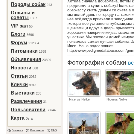
Хотела сначала добермана, потом к
Породы собак
243
предложила купить собаку.Полистал
сберкассу снять деньги со счёта,а 
Отзывы и
мы целый день по городу на такси 
советы
1367
неё всё,когда приехали к заводчице
,которы все уставлены кубками,мы 
VIP зал
55
щенками ,и вдруг в дверь врывается
хорошими наиериниями)вылизала ме
Блоги
3696
ушастика,Мы поехали домой измучен
появилась самая лучшая собачка Эль
Форум
212354
Ипси. Наша родословная!
http://www.pedigreedatabase.com/ger
Питомники
1888
Объявления
23509
Фотографии собаки
вс
Новости
888
Статьи
2052
Клички
9913
Выставки
253
Nicerus Nelke
Nicerus Nelke
Развлечения
31
Пользователи
58644
Карта
бета
Главная
Контакты
FAQ