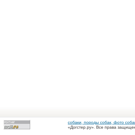
собаки, породы собак, фото собак
«Догстер.ру». Все права защище
разрешена только с письменного