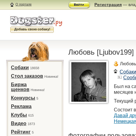
Регистрация
— влад
О портале
Добавь свою собаку!
Любовь [Ljubov199]
Любовь
Собаки
18658
Собак
Стол заказов
Новинка!
Сооб
Биржа
Был на са
щенков
Новинка!
месяцев 
Конкурсы
5
Текущий р
Реклама
Состоит в
Клубы
Давай др
615
Немецкая
Видео
1873
Рейтинг
5
Фотографии пользов