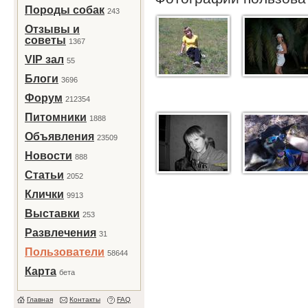
Породы собак
243
Отзывы и
советы
1367
VIP зал
55
Блоги
3696
Форум
212354
Питомники
1888
Объявления
23509
Новости
888
Статьи
2052
Клички
9913
Выставки
253
Развлечения
31
Пользователи
58644
Карта
бета
Главная
Контакты
FAQ