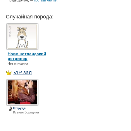
Будь другом, —
поставь кнопку
!
Случайная порода:
Новошотландский
ретривер
Нет описания
VIP зал
Штрудя
Ксения Бородина