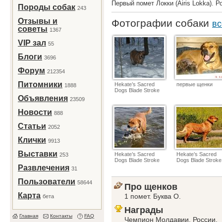
Первый помет Локки (Airis Lokka). 
Породы собак
243
Отзывы и
Фотографии собаки
вс
советы
1367
VIP зал
55
Блоги
3696
Форум
212354
Питомники
Hekate’s Sacred
первые щенки
1888
Dogs Blade Stroke
Объявления
23509
Новости
888
Статьи
2052
Клички
9913
Выставки
Hekate’s Sacred
Hekate’s Sacred
253
Dogs Blade Stroke
Dogs Blade Stroke
Развлечения
31
Пользователи
58644
Про щенков
Карта
1 помет. Буква О.
бета
Награды
Главная
Контакты
FAQ
Чемпион Молдавии, России.