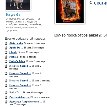
Собак
Ка де бо
Универсальная собака - так
можно сказать о ка де бо:
сообразительная, спокойная,
выносливая, генетически
здоровая, ...
Кол-во просмотров анкеты: 3
Другие собаки этой породы:
Airis Lokka
22 года, 3 месяца
Apolo De ...
20 лет, 5 месяцев
Chuck
17 лет, 11 месяцев
Flora
24 года, 1 месяц
Freke’s Aslan
18 лет, 3 месяца
Hekate's Sacred ...
16 лет, 2
месяца
Hekate's Sacred ...
16 лет, 2
месяца
Hekate's Sacred ...
16 лет, 1 месяц
Hekate's Sacred ...
15 лет, 5
месяцев
Stella Di ...
16 лет, 6 месяцев
Zvezda Askony ...
20 лет, 2 месяца
Аделаида Астрофитовое ...
19
лет, 7 месяцев