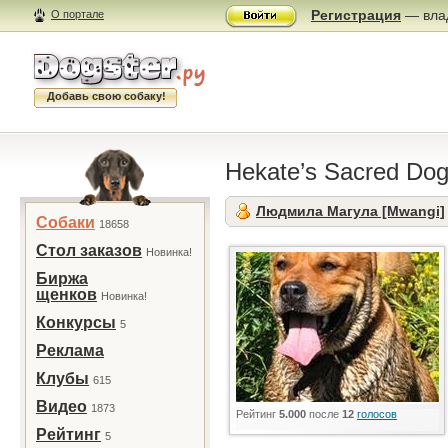
Регистрация
— влад
О портале
Добавь свою собаку!
Hekate’s Sacred Dog
Людмила Магула [Mwangi]
Собаки
18658
Стол заказов
Новинка!
Биржа
щенков
Новинка!
Конкурсы
5
Реклама
Клубы
615
Видео
1873
Рейтинг
5.000
после
12
голосов
Рейтинг
5