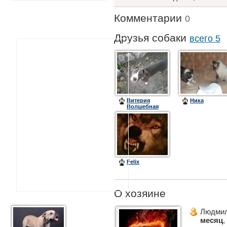
Комментарии
0
Друзья собаки
всего 5
Витерия
Ника
Волшебная
Фея
Felix
О хозяине
Людмил
месяц
,