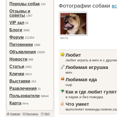
Породы собак
243
Фотографии собаки
вс
Отзывы и
советы
1367
VIP зал
55
Блоги
3696
Форум
212354
веста
Питомники
1888
Объявления
23509
Любит
Новости
888
любит играть в мяч и с друг
Статьи
Любимая игрушка
2052
мяч
Клички
9913
Любимая еда
Выставки
253
сыр
Развлечения
31
Как и где любит гулят
Пользователи
58644
в парке и без поводка
Карта
Что умеет
бета
выполняет команды:комне,сид
Главная
Контакты
FAQ