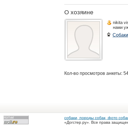
имя ВАНЕЧКА
О хозяине
nikita v
нами у
Собак
Кол-во просмотров анкеты: 5
собаки, породы собак, фото собак
«Догстер.ру». Все права защище
разрешена только с письменного