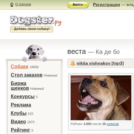
Регистрация
— влад
О портале
Добавь свою собаку!
веста
— Ка де бо
nikita vishnakov [tigr3]
Собаки
18658
Стол заказов
Новинка!
Биржа
щенков
Новинка!
Конкурсы
5
Реклама
Клубы
615
Видео
1873
Рейтинг
4.885
после
26
голосов
Рейтинг
5