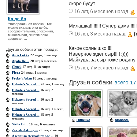
скоро будут
16 лет, 6 месяцев назад
Ка де бо
Универсальная собака - так
Милашка!!!!!!!!! Супер дама!!!!!!!!
можно сказать о ка де бо:
сообразительная, спокойная,
16 лет, 3 месяца назад
[
выносливая, генетически
здоровая, ...
Какое солнышко!!!!!
Другие собаки этой породы:
Наверное ждет сыр!!!!! :))))
Airis Lokka
22 года, 3 месяца
Майкуша за сыр тоже родину г
Apolo De ...
20 лет, 5 месяцев
Chuck
17 лет, 11 месяцев
15 лет, 7 месяцев назад
Flora
24 года, 1 месяц
Freke’s Aslan
18 лет, 3 месяца
Друзья собаки
всего 17
Hekate’s Sacred ...
20 лет, 1 месяц
Hekate's Sacred ...
16 лет, 2
месяца
Hekate's Sacred ...
16 лет, 2
месяца
Hekate's Sacred ...
16 лет, 1 месяц
Hekate's Sacred ...
15 лет, 5
месяцев
Плюшка
Анабель
Stella Di ...
16 лет, 6 месяцев
Zvezda Askony ...
20 лет, 2 месяца
Аделаида Астрофитовое ...
19