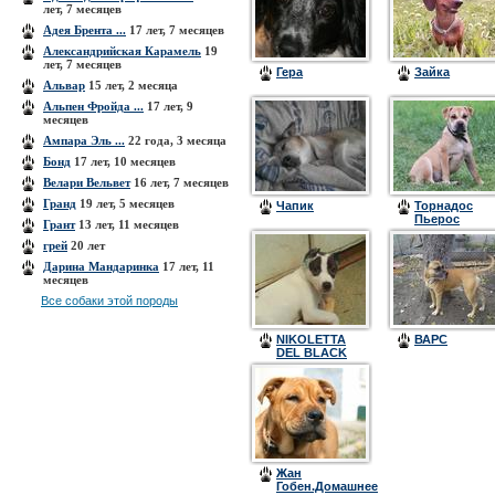
лет, 7 месяцев
Адея Брента ...
17 лет, 7 месяцев
Александрийская Карамель
19
лет, 7 месяцев
Гера
Зайка
Альвар
15 лет, 2 месяца
Альпен Фройда ...
17 лет, 9
месяцев
Ампара Эль ...
22 года, 3 месяца
Бонд
17 лет, 10 месяцев
Велари Вельвет
16 лет, 7 месяцев
Гранд
19 лет, 5 месяцев
Чапик
Торнадос
Пьерос
Грант
13 лет, 11 месяцев
Кларис
грей
20 лет
Капричио
(Кира)
Дарина Мандаринка
17 лет, 11
месяцев
Все собаки этой породы
NIKOLETTA
ВАРС
DEL BLACK
Жан
Гобен.Домашнее