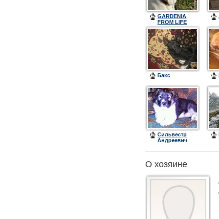
GARDENIA
FROM LIFE
HOLL
Бакс
Сильвестр
Андреевич
О хозяине