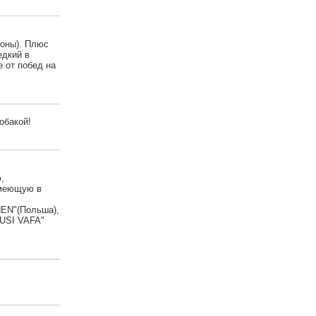
ионы). Плюс
едкий в
 от побед на
обакой!
,
имеющую в
HEN"(Польша),
BUSI VAFA"