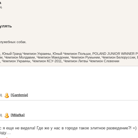
а
ц.
гулять
лужебных собак.
, Юный Гранд Чемпион Украины, Юный Чемпион Польши, POLAND JUNIOR WINNER 
и, Чемпион Молдавии, Чемпион Македонии, Чемпион Румынии, Чемпион Белоруссии,
и, Чемпион Украины, Чемпион КСУ-2011, Чемпион Литвы Чемпион Словении
ад
[Gardenia]
ад
[Milafka]
с я еще не видела! Где же у нас в городе такое элитное разведение?! =
ду....