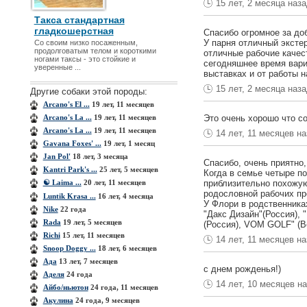
15 лет, 2 месяца наз
Такса стандартная
гладкошерстная
Спасибо огромное за доб
У парня отличный эксте
Со своим низко посаженным,
продолговатым телом и короткими
отличные рабочие качес
ногами таксы - это стойкие и
сегодняшнее время вари
уверенные ...
выставках и от работы н
15 лет, 2 месяца наз
Другие собаки этой породы:
Arcano's El ...
19 лет, 11 месяцев
Arcano's La ...
19 лет, 11 месяцев
Это очень хорошо что с
Arcano's La ...
19 лет, 11 месяцев
14 лет, 11 месяцев н
Gavana Foxes' ...
19 лет, 1 месяц
Jan Pol'
18 лет, 3 месяца
Спасибо, очень приятно,
Kantri Park's ...
25 лет, 5 месяцев
Когда в семье четыре по
☯ Laima ...
20 лет, 11 месяцев
приблизительно похожую
родословной рабочих пр
Luntik Krasa ...
16 лет, 4 месяца
У Флори в родственник
Nike
22 года
"Дакс Дизайн"(Россия),
Rada
19 лет, 5 месяцев
(Россия), VOM GOLF" (В
Richi
15 лет, 11 месяцев
14 лет, 11 месяцев н
Snoop Doggy ...
18 лет, 6 месяцев
Ада
13 лет, 7 месяцев
с днем рожденья!)
Аделя
24 года
14 лет, 10 месяцев н
Айбо/ньютон
24 года, 11 месяцев
Акулина
24 года, 9 месяцев