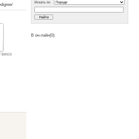
Искать по
digree/
В он-лайн(0):
`BIRDS