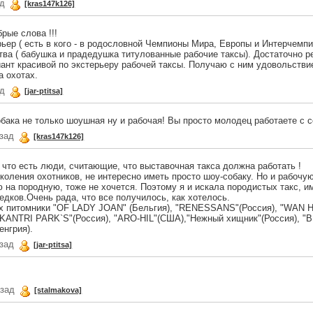
ад
[kras147k126]
рые слова !!!
рьер ( есть в кого - в родословной Чемпионы Мира, Европы и Интерчемп
тва ( бабушка и прадедушка титулованные рабочие таксы). Достаточно р
ант красивой по экстерьеру рабочей таксы. Получаю с ним удовольствие
а охотах.
ад
[jar-ptitsa]
обака не только шоушная ну и рабочая! Вы просто молодец работаете с с
азад
[kras147k126]
 что есть люди, считающие, что выставочная такса должна работать !
коления охотников, не интересно иметь просто шоу-собаку. Но и рабочую
 на породную, тоже не хочется. Поэтому я и искала породистых такс, 
едков.Очень рада, что все получилось, как хотелось.
ах питомники "OF LADY JOAN" (Бельгия), "RENESSANS"(Россия), "WAN 
 "KANTRI PARK`S"(Россия), "ARO-HIL"(США),"Нежный хищник"(Россия), "
енгрия).
азад
[jar-ptitsa]
азад
[stalmakova]