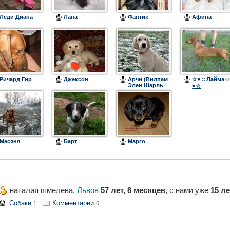
Леди Диана
Лана
Фантик
Афина
Ричард Гир
Джексон
Арчи (Вилпам
☆♥☺Лайма
Элен Шарль
♥☆
де Вито)
Масяня
Барт
Марго
наталия шмелева,
Львов
57 лет, 8 месяцев
, с нами уже
15 ле
Собаки
Комментарии
1
6