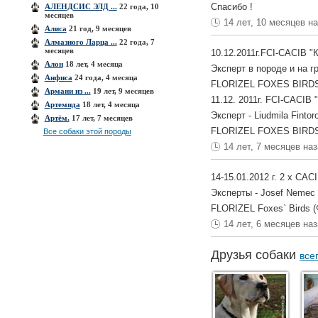
Спасибо !
АЛЕНДСИС ЭЛД ...
22 года, 10
месяцев
14 лет, 10 месяцев н
Алиса
21 год, 9 месяцев
Алмазного Ларца ...
22 года, 7
месяцев
10.12.2011г.FCI-СACIB "
Алон
18 лет, 4 месяца
Эксперт в породе и на г
Анфиса
24 года, 4 месяца
FLORIZEL FOXES BIRDS -
Армани из ...
19 лет, 9 месяцев
11.12. 2011г. FCI-СACIB
Артемида
18 лет, 4 месяца
Эксперт - Liudmila Finto
Артём.
17 лет, 7 месяцев
FLORIZEL FOXES BIRDS 
Все собаки этой породы
14 лет, 7 месяцев на
14-15.01.2012 г. 2 х C
Эксперты - Josef Nemec (
FLORIZEL Foxes` Birds 
14 лет, 6 месяцев на
Друзья собаки
все