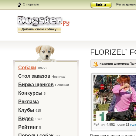
О портале
Регистраци
Добавь свою собаку!
FLORIZEL` 
наталия шмелева [jar-
Собаки
18658
Стол заказов
Новинка!
Биржа щенков
Новинка!
Конкурсы
5
Реклама
Клубы
615
Видео
1873
Рейтинг
4.952
после
21
гол
Рейтинг
5
Породы собак
Родился в моем питомн