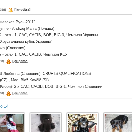
азад
[jar-ptitsa]
Киевская Русь-2011"
руппе - Andrzej Mania (Польша)
 отл.- 1, CАC, CACIB, BOB, BIG-3, Чемпион Украины.
 "Хрустальный кубок Украины"
rova (Словакия)
- отл.- 1, CАC, CACIB, Чемпион КСУ
зад
[jar-ptitsa]
ACIB Любляна (Словения), CRUFTS QUALIFICATIONS
CZ) , Mag. Blaž Kavčič (SI)
(Флори)- 2 х CAC, CACIB, BOB, BIG-1, Чемпион Словении
зад
[jar-ptitsa]
го 14