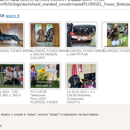
com/RUS/dogs/dachshund_standard_smooth-haired/FLORISEL_Foxes_Birds/pe
аки
всего 9
RIZEL`FOXES`BIRDS
FLORIZEL`FOXES`BIRDS
FLORIZEL`FOXES`BIRDS
FLORIZEL`FOXES
и DACHS DESIGN
и JAR-PTITSA
COLORIT
к-2011 - САС,
FCI-СACIB
14-15.01.2012 г. 2 х
, BIG-1, BIS-4
"Киевская
CACIB Любляна
Русь-2011"
(Словения),
FLORIZEL FOXES
CRUFTS
BIRDS - отл.- 1,
QUALIFICATIONS -
CАC, CACIB, BOB,
2 х CAC, CACIB,
BIG-3, Чемпион
BOB, BIG-1,
играть с отцом в "ловы", носить "апорт" и шиковать на выставках.
Украины,Чемпион
Чемпион Словении
КСУ
у.