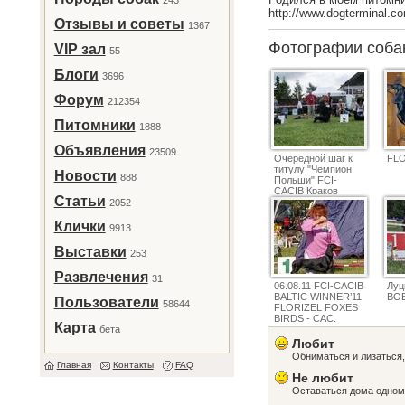
243
http://www.dogterminal.
Отзывы и советы
1367
Фотографии соб
VIP зал
55
Блоги
3696
Форум
212354
Питомники
1888
Объявления
23509
Очередной шаг к
FLO
титулу "Чемпион
Новости
888
Польши" FCI-
CACIB Краков
Статьи
(Польша)- СAC,
2052
R.CACIB(CACIB за
Интером). Foto
Клички
9913
A.Dembiniok
Выставки
253
Развлечения
31
06.08.11 FCI-СACIB
Луц
BALTIC WINNER’11
BOB
Пользователи
58644
FLORIZEL FOXES
BIRDS - CАC,
Карта
бета
CACIB, BALTIC
WINNER-2011
Любит
Обниматься и лизаться, 
Главная
Контакты
FAQ
Не любит
Оставаться дома одном