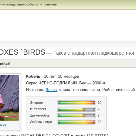
я
— владельцам собак и питомникам
FOXES `BIRDS
— Такса стандартная гладкошерстная
ptitsa]
Кобель
, 16 лет, 10 месяцев
Окрас ЧЕРНО-ПОДПАЛЫЙ. Вес — 9300 кг.
Из города
Львов
, улица: тернопольская, Район: сиховский
Энергия
10
Интеллект
7
Дружелюбие
7
Любовь к игре
10
осов
ике от папы DACHS DESIGN COLORIT и мамы JAR-PTITSA.