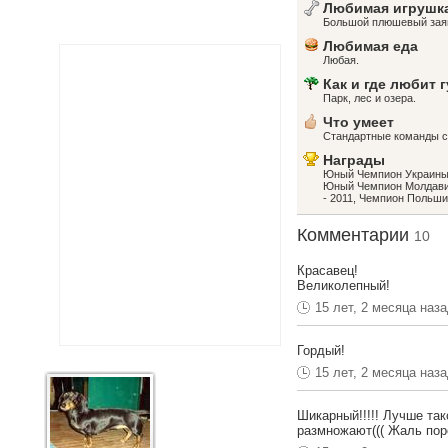
Любимая игрушк
Большой плюшевый зая
Любимая еда
Любая.
Как и где любит 
Парк, лес и озера.
Что умеет
Стандартные команды с
Награды
Юный Чемпион Украины
Юный Чемпион Молдави
- 2011, Чемпион Польш
Комментарии
10
Красавец!
Великолепный!
15 лет, 2 месяца наз
Гордый!
15 лет, 2 месяца наз
Шикарный!!!!! Лучше так
размножают((( Жаль поро