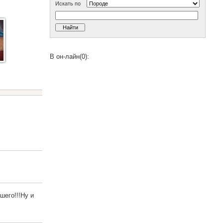
Искать по
В он-лайн(0):
шего!!!Ну и