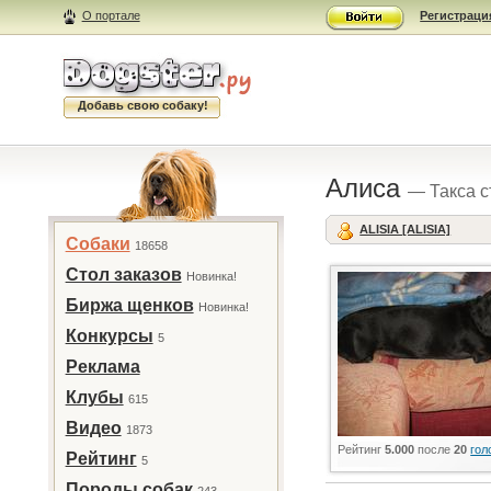
О портале
Регистраци
Добавь свою собаку!
Алиса
— Такса с
ALISIA [ALISIA]
Собаки
18658
Стол заказов
Новинка!
Биржа щенков
Новинка!
Конкурсы
5
Реклама
Клубы
615
Видео
1873
Рейтинг
5.000
после
20
гол
Рейтинг
5
Породы собак