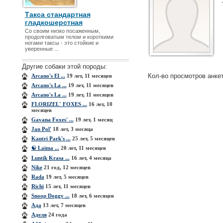
Такса стандартная
гладкошерстная
Со своим низко посаженным,
продолговатым телом и короткими
ногами таксы - это стойкие и
уверенные ...
Другие собаки этой породы:
Кол-во просмотров анке
Arcano's El ...
19 лет, 11 месяцев
Arcano's La ...
19 лет, 11 месяцев
Arcano's La ...
19 лет, 11 месяцев
FLORIZEL` FOXES ...
16 лет, 10
месяцев
Gavana Foxes' ...
19 лет, 1 месяц
Jan Pol'
18 лет, 3 месяца
Kantri Park's ...
25 лет, 5 месяцев
☯ Laima ...
20 лет, 11 месяцев
Luntik Krasa ...
16 лет, 4 месяца
Nike
21 год, 12 месяцев
Rada
19 лет, 5 месяцев
Richi
15 лет, 11 месяцев
Snoop Doggy ...
18 лет, 6 месяцев
Ада
13 лет, 7 месяцев
Аделя
24 года