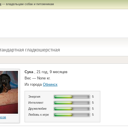
я
— владельцам собак и питомникам
тандартная гладкошерстная
Сука
, 21 год, 9 месяцев
Вес — None кг.
Из города
Обнинск
Энергия
5
Интеллект
5
Дружелюбие
5
Любовь к игре
5
осов