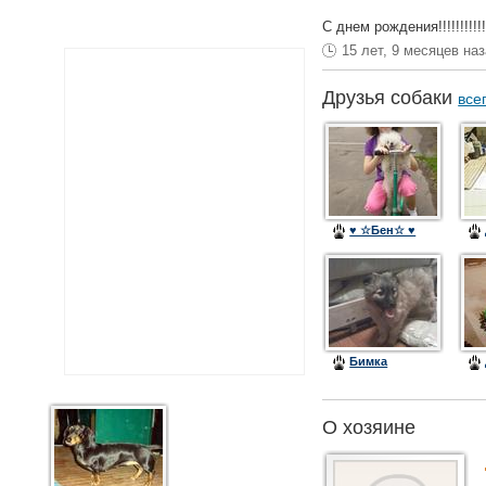
С днем рождения!!!!!!!!!!!!!
15 лет, 9 месяцев на
Друзья собаки
все
♥ ☆Бен☆ ♥
Бимка
О хозяине