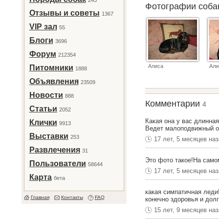
243
Фотографии соб
Отзывы и советы
1367
VIP зал
55
Блоги
3696
Форум
212354
Алиса
Али
Питомники
1888
Объявления
23509
Новости
888
Комментарии
4
Статьи
2052
Какая она у вас длинная 
Клички
9913
Ведет малоподвижный об
Выставки
253
17 лет, 5 месяцев на
Развлечения
31
Это фото такое!На само
Пользователи
58644
17 лет, 5 месяцев на
Карта
бета
какая симпатичная леди!
Главная
Контакты
FAQ
конечно здоровья и долг
15 лет, 9 месяцев на