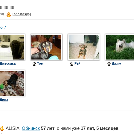
!!!!!!!!!!!
зад
[anastasya]
го 7
Джессика
Том
Рей
Джим
Дина
ALISIA,
Обнинск
57 лет
, с нами уже
17 лет, 5 месяцев