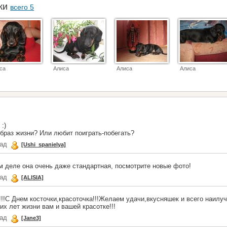
аки
всего 5
са
Алиса
Алиса
Алиса
:)
раз жизни? Или любит поиграть-побегать?
зад
[Ushi_spanielya]
м деле она очень даже стандартная, посмотрите новые фото!
зад
[ALISIA]
!!С Днем косточки,красоточка!!!Желаем удачи,вкусняшек и всего наилуч
их лет жизни вам и вашей красотке!!!
зад
[Jane3]