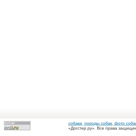
собаки, породы собак, фото собак
«Догстер.ру». Все права защище
разрешена только с письменного