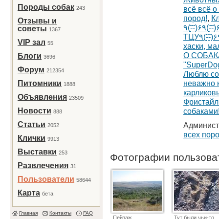
Породы собак
всё всё о
243
пород!
,
Кл
Отзывы и
٩(-̮̮̃-̃)۶٩(-̮̮̃-̃)۶Добро пожаловать в мир ШИ-
советы
1367
VIP зал
55
хаски, м
О СОБАК
Блоги
3696
"SuperDo
Форум
212354
Люблю со
неважно 
Питомники
1888
карликовы
Объявления
23509
Фристайл
Новости
собаками
888
Статьи
Админист
2052
всех поро
Клички
9913
Выставки
253
Фотографии пользов
Развлечения
31
Пользователи
58644
Карта
бета
Главная
Контакты
FAQ
Пейзаж
Тут были чьи-то