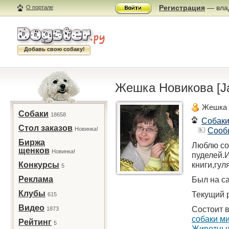
Регистрация
— влад
О портале
Добавь свою собаку!
Жешка Новикова [J
Жешка 
Собаки
18658
Собак
Стол заказов
Новинка!
Сооб
Биржа
Люблю со
щенков
Новинка!
пуделей.
книги,гул
Конкурсы
5
Реклама
Был на са
Клубы
Текущий р
615
Видео
Состоит в
1873
собаки ми
Рейтинг
5
Животны