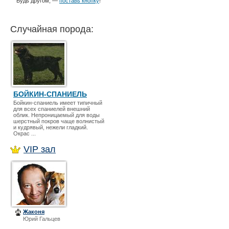
Будь другом, —
поставь кнопку
!
Случайная порода:
БОЙКИН-СПАНИЕЛЬ
Бойкин-спаниель имеет типич­ный
для всех спаниелей внешний
облик. Непроницаемый для воды
шерстный покров чаще волнистый
и кудрявый, нежели гладкий.
Окрас ...
VIP зал
Жаконя
Юрий Гальцев