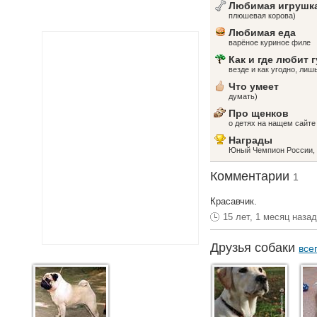
Любимая игрушк
плюшевая корова)
Любимая еда
варёное куриное филе
Как и где любит 
везде и как угодно, лиш
Что умеет
думать)
Про щенков
о детях на нащем сайте
Награды
Юный Чемпион России, 
Комментарии
1
Красавчик.
15 лет, 1 месяц наза
Друзья собаки
все