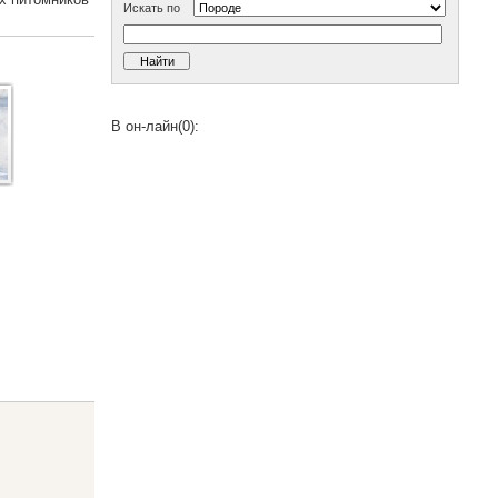
Искать по
В он-лайн(0):