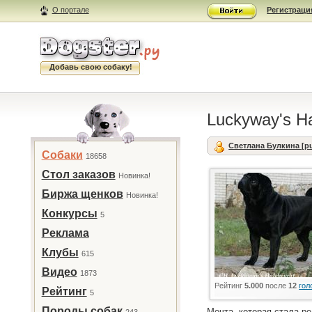
О портале
Регистраци
Добавь свою собаку!
Luckyway's H
Светлана Булкина [p
Собаки
18658
Стол заказов
Новинка!
Биржа щенков
Новинка!
Конкурсы
5
Реклама
Клубы
615
Видео
1873
Рейтинг
5.000
после
12
гол
Рейтинг
5
Породы собак
Мечта, которая стала р