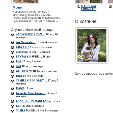
GARDENIA
Мопс
FROM LIFE
Невероятно воинственные и
HOLL
драчливые собачки с весьма
необычной внешностью. Коренастое
О хозяине
тело покрывает густая и гладкая ...
Другие собаки этой породы:
AMBASSADOR FAN ...
16 лет, 10
месяцев
Ass Mauntain ...
15 лет, 4 месяца
CHA-CHA
16 лет, 7 месяцев
Cмайлик
13 лет, 7 месяцев
FANTASY'S SURE ...
20 лет
FleR
17 лет, 1 месяц
fred
18 лет, 6 месяцев
GOLDEN MERI
15 лет, 2 месяца
Кол-во просмотров анке
Ilona
16 лет, 3 месяца
JRMILE GREGORRY ...
17 лет, 7
месяцев
KAMA
17 лет
Kolombo Mon'Amore ...
14 лет, 7
месяцев
LANZHERON MADLENA ...
17 лет
LEO
20 лет, 6 месяцев
MIŠHA JUČEK
16 лет, 9 месяцев