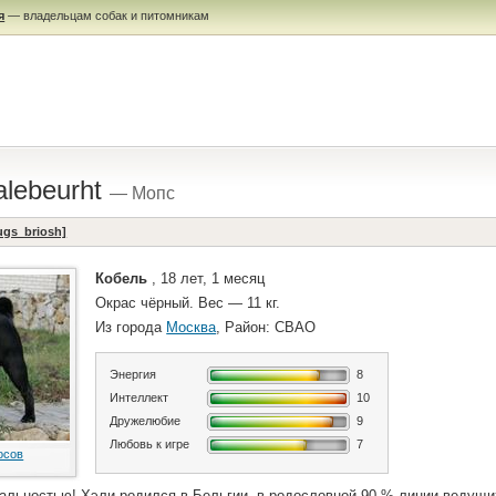
я
— владельцам собак и питомникам
alebeurht
— Мопс
ugs_briosh]
Кобель
, 18 лет, 1 месяц
Окрас чёрный. Вес — 11 кг.
Из города
Москва
, Район: СВАО
Энергия
8
Интеллект
10
Дружелюбие
9
Любовь к игре
7
осов
еальностью! Хэли родился в Бельгии, в родословной 90 % линии ведущи