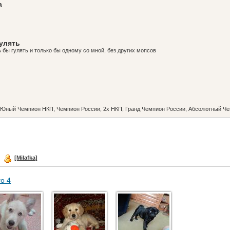
а
гулять
ь бы гулять и только бы одному со мной, без других мопсов
Юный Чемпион НКП, Чемпион России, 2х НКП, Гранд Чемпион России, Абсолютный Ч
д
[Milafka]
го 4