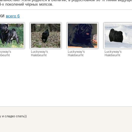
4-х поколений чёрных мопсов.
аки
всего 6
kyway's
Luckyway's
Luckyway's
Luckyway's
ebeurht
Halebeurht
Halebeurht
Halebeurht
 и сладко спать))