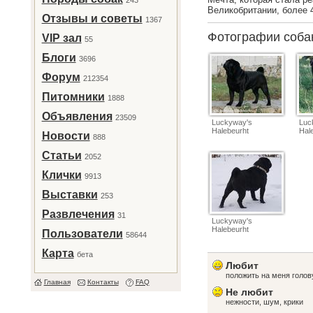
243
Великобритании, более 
Отзывы и советы
1367
Фотографии соб
VIP зал
55
Блоги
3696
Форум
212354
Питомники
1888
Объявления
23509
Luckyway's
Luc
Halebeurht
Hal
Новости
888
Статьи
2052
Клички
9913
Выставки
253
Развлечения
31
Luckyway's
Halebeurht
Пользователи
58644
Карта
бета
Любит
положить на меня голову
Главная
Контакты
FAQ
Не любит
нежности, шум, крики