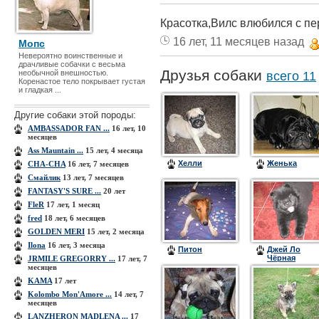
Красотка,Вилс влюбился с пе
16 лет, 11 месяцев назад
Мопс
Невероятно воинственные и
драчливые собачки с весьма
Друзья собаки
необычной внешностью.
всего 11
Коренастое тело покрывает густая
и гладкая ...
Другие собаки этой породы:
AMBASSADOR FAN ...
16 лет, 10
месяцев
Ass Mauntain ...
15 лет, 4 месяца
Хелли
Женька
CHA-CHA
16 лет, 7 месяцев
Cмайлик
13 лет, 7 месяцев
FANTASY'S SURE ...
20 лет
FleR
17 лет, 1 месяц
fred
18 лет, 6 месяцев
GOLDEN MERI
15 лет, 2 месяца
Ilona
16 лет, 3 месяца
Питон
Джей Ло
Чёрная
JRMILE GREGORRY ...
17 лет, 7
жемчужина
месяцев
KAMA
17 лет
Kolombo Mon'Amore ...
14 лет, 7
месяцев
LANZHERON MADLENA ...
17