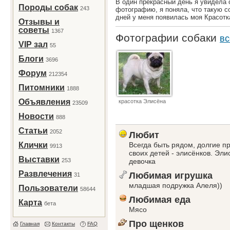
В один прекрасный день я увидела 
Породы собак
243
фотографию, я поняла, что такую с
дней у меня появилась моя Красотк
Отзывы и
советы
1367
Фотографии собаки
вс
VIP зал
55
Блоги
3696
Форум
212354
Питомники
1888
Объявления
красотка Элисёна
23509
Новости
888
Статьи
2052
Любит
Клички
Всегда быть рядом, долгие пр
9913
своих детей - элисёнков. Эл
Выставки
253
девочка
Развлечения
Любимая игрушка
31
младшая подружка Алеля))
Пользователи
58644
Любимая еда
Карта
бета
Мясо
Про щенков
Главная
Контакты
FAQ