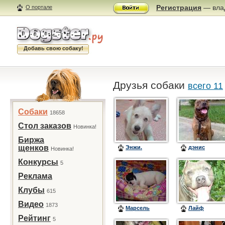
Регистрация
— влад
О портале
Добавь свою собаку!
Друзья собаки
всего 11
Собаки
18658
Стол заказов
Новинка!
Биржа
щенков
Энжи.
дэнис
Новинка!
Конкурсы
5
Реклама
Клубы
615
Видео
1873
Марсель
Лайф
Рейтинг
5