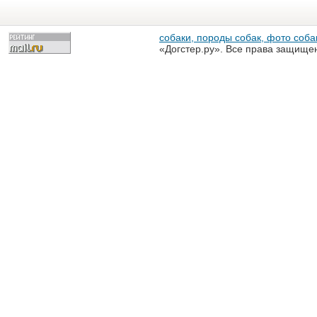
собаки, породы собак, фото собак
«Догстер.ру». Все права защище
разрешена только с письменного
«Догстер.ру»