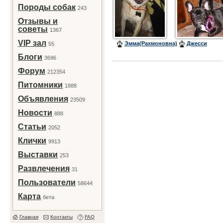
Породы собак
243
Отзывы и
советы
1367
VIP зал
Эмма(Рахмоновна)
Джесси
55
Блоги
3696
Форум
212354
Питомники
1888
Объявления
23509
Новости
888
Статьи
2052
Клички
9913
Выставки
253
Развлечения
31
Пользователи
58644
Карта
бета
Главная
Контакты
FAQ