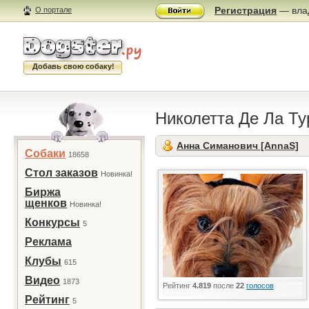
Регистрация
— влад
О портале
Добавь свою собаку!
Николетта Де Ла Т
Анна Симанович [AnnaS]
Собаки
18658
Стол заказов
Новинка!
Биржа
щенков
Новинка!
Конкурсы
5
Реклама
Клубы
615
Видео
1873
Рейтинг
4.819
после
22
голосов
Рейтинг
5