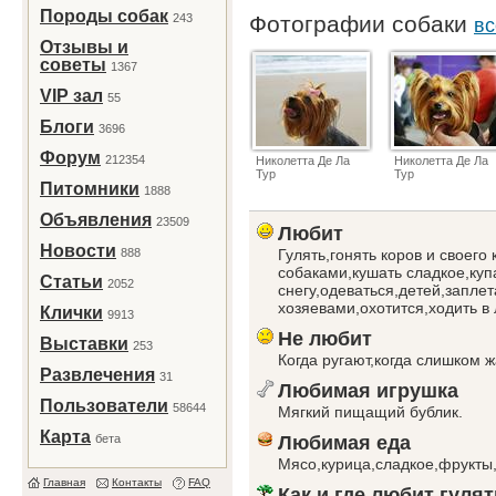
Породы собак
243
Фотографии собаки
вс
Отзывы и
советы
1367
VIP зал
55
Блоги
3696
Форум
212354
Николетта Де Ла
Николетта Де Ла
Тур
Тур
Питомники
1888
Объявления
23509
Любит
Новости
888
Гулять,гонять коров и своего
собаками,кушать сладкое,купа
Статьи
2052
снегу,одеваться,детей,заплет
хозяевами,охотится,ходить в
Клички
9913
Не любит
Выставки
253
Когда ругают,когда слишком ж
Развлечения
31
Любимая игрушка
Пользователи
58644
Мягкий пищащий бублик.
Карта
бета
Любимая еда
Мясо,курица,сладкое,фрукты,
Главная
Контакты
FAQ
Как и где любит гулят