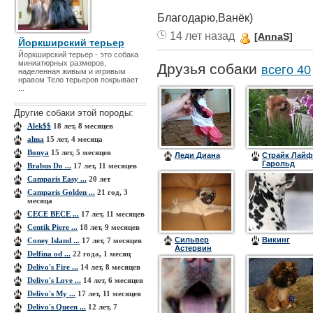
Благодарю,Ванёк)
14 лет назад
[AnnaS]
Йоркширский терьер
Йоркширский терьер - это собака
миниатюрных размеров,
Друзья собаки
всего 40
наделенная живым и игривым
нравом Тело терьеров покрывает
...
Другие собаки этой породы:
Alek$$
18 лет, 8 месяцев
alma
15 лет, 4 месяца
Bonya
15 лет, 5 месяцев
Леди Диана
Страйк Лайф
Гарольд
Brabus Do ...
17 лет, 11 месяцев
Camparis Easy ...
20 лет
Camparis Golden ...
21 год, 3
месяца
CECE BECE ...
17 лет, 11 месяцев
Centik Piere ...
18 лет, 9 месяцев
Сильвер
Викинг
Coney Island ...
17 лет, 7 месяцев
Астервин
Delfina od ...
22 года, 1 месяц
Delivo's Fire ...
14 лет, 8 месяцев
Delivo's Love ...
14 лет, 6 месяцев
Delivo's My ...
17 лет, 11 месяцев
Delivo's Queen ...
12 лет, 7