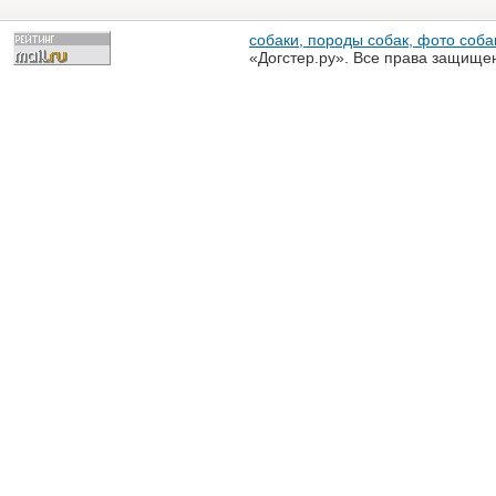
собаки, породы собак, фото собак
«Догстер.ру». Все права защище
разрешена только с письменного
«Догстер.ру»