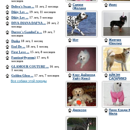
месяцев
Саюри
Ирис
Delivo's Swan ...
11 лет, 2 месяца
(Желана
Фортуна
Dikiy Lev ...
19 лет, 11 месяцев
Корнелия)
Dikiy Lev ...
17 лет, 3 месяца
DIVA-DIANA DAFNA ...
20 лет, 2
месяца
Durrer`s Gambol`n ...
19 лет, 7
месяцев
Мэт
Живчик
Duska
18 лет, 1 месяц
Ювелир
Etol De ...
18 лет, 1 месяц
First Love ...
15 лет, 8 месяцев
Funtion(Фунтик)
17 лет, 6
месяцев
GLAMOUR COUTURE ...
16 лет,
1 месяц
Кэкс Даймонд
АЙКЭН
Golden Gloss ...
17 лет, 7 месяцев
Уайт (Кекс)
САГАРИМЭ
Все собаки этой породы
ДАЙЯМОНД
АКИРА
Джексон
Пинк Кэнди 
Мила