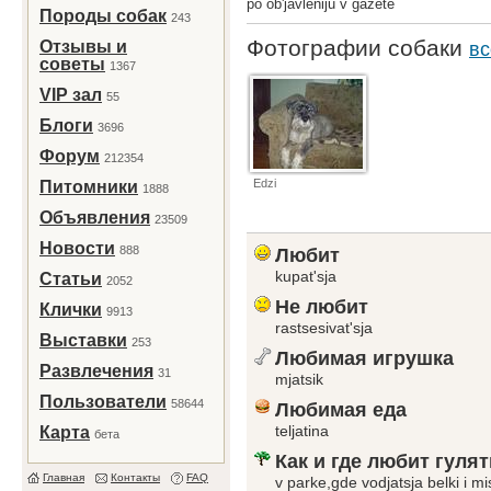
po ob'javleniju v gazete
Породы собак
243
Фотографии собаки
Отзывы и
вс
советы
1367
VIP зал
55
Блоги
3696
Форум
212354
Edzi
Питомники
1888
Объявления
23509
Новости
888
Любит
kupat'sja
Статьи
2052
Не любит
Клички
9913
rastsesivat'sja
Выставки
253
Любимая игрушка
Развлечения
31
mjatsik
Пользователи
58644
Любимая еда
teljatina
Карта
бета
Как и где любит гулят
Главная
Контакты
FAQ
v parke,gde vodjatsja belki i mi