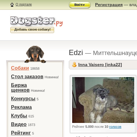
Регистрация
— влад
О портале
Добавь свою собаку!
Edzi
— Миттельшнауце
Inna Vaisero [inka22]
Собаки
18658
Стол заказов
Новинка!
Биржа
щенков
Новинка!
Конкурсы
5
Реклама
Клубы
615
Видео
1873
Рейтинг
5.000
после
10
голосов
Рейтинг
5