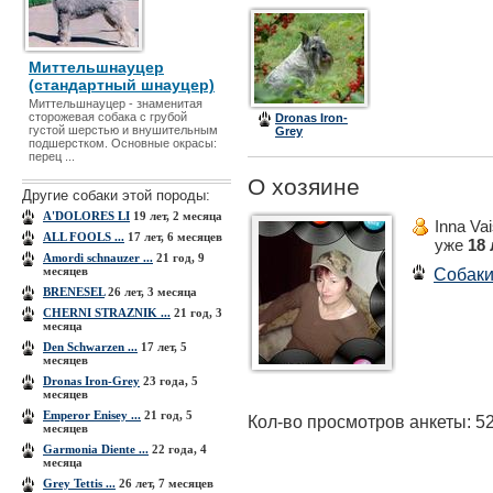
Миттельшнауцер
(стандартный шнауцер)
Миттельшнауцер - знаменитая
сторожевая собака с грубой
Dronas Iron-
густой шерстью и внушительным
Grey
подшерстком. Основные окрасы:
перец ...
О хозяине
Другие собаки этой породы:
A'DOLORES LI
19 лет, 2 месяца
Inna Va
ALL FOOLS ...
17 лет, 6 месяцев
уже
18 
Amordi schnauzer ...
21 год, 9
месяцев
Собак
BRENESEL
26 лет, 3 месяца
CHERNI STRAZNIK ...
21 год, 3
месяца
Den Schwarzen ...
17 лет, 5
месяцев
Dronas Iron-Grey
23 года, 5
месяцев
Emperor Enisey ...
21 год, 5
Кол-во просмотров анкеты: 5
месяцев
Garmonia Diente ...
22 года, 4
месяца
Grey Tettis ...
26 лет, 7 месяцев