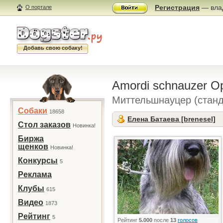
Регистрация
— влад
О портале
Добавь свою собаку!
Amordi schnauzer O
Миттельшнауцер (стан
Собаки
18658
Елена Батаева [brenesel]
Стол заказов
Новинка!
Биржа
щенков
Новинка!
Конкурсы
5
Реклама
Клубы
615
Видео
1873
Рейтинг
5
Рейтинг
5.000
после
13
голосов