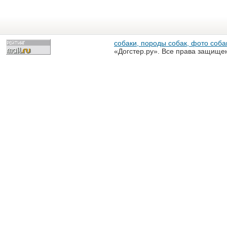
собаки, породы собак, фото собак
«Догстер.ру». Все права защище
разрешена только с письменного
«Догстер.ру»