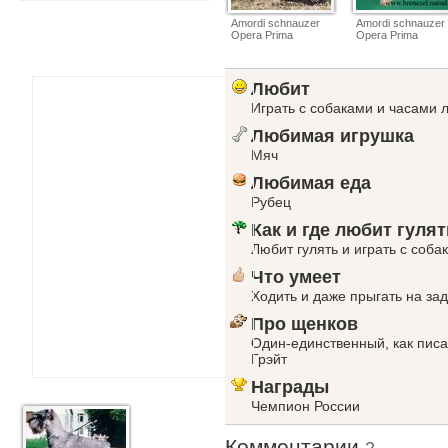
Amordi schnauzer
Amordi schnauzer
Opera Prima
Opera Prima
Любит
Играть с собаками и часами 
Любимая игрушка
Мяч
Любимая еда
Рубец
Как и где любит гулят
Любит гулять и играть с соб
Что умеет
Ходить и даже прыгать на зад
Про щенков
Один-единственный, как писа
Грэйт
Награды
Чемпион России
Комментарии