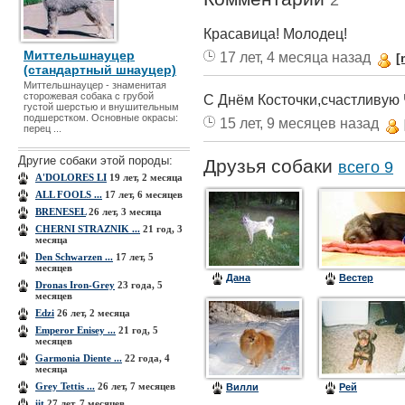
2
Красавица! Молодец!
Миттельшнауцер
17 лет, 4 месяца назад
[
(стандартный шнауцер)
Миттельшнауцер - знаменитая
сторожевая собака с грубой
С Днём Косточки,счастливую 
густой шерстью и внушительным
подшерстком. Основные окрасы:
15 лет, 9 месяцев назад
перец ...
Другие собаки этой породы:
Друзья собаки
всего 9
A'DOLORES LI
19 лет, 2 месяца
ALL FOOLS ...
17 лет, 6 месяцев
BRENESEL
26 лет, 3 месяца
CHERNI STRAZNIK ...
21 год, 3
месяца
Den Schwarzen ...
17 лет, 5
месяцев
Дана
Вестер
Dronas Iron-Grey
23 года, 5
месяцев
Edzi
26 лет, 2 месяца
Emperor Enisey ...
21 год, 5
месяцев
Garmonia Diente ...
22 года, 4
месяца
Grey Tettis ...
26 лет, 7 месяцев
Вилли
Рей
iit
27 лет, 7 месяцев