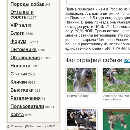
Породы собак
243
Прима приехала к нам в Россию из 
Отзывы и
Schnauzer. А к нам в питомник попа
советы
1367
от Примы и в 1,5 года она, худюща
Нижний. В день приезда она убежала
VIP зал
55
покладая рук, и НАШЛИ!!! Со слома
богу, УДАЧНО!!! Прима встала на вс
Блоги
3696
многие светила ветеринарии это пр
успешно закрыла Чемпиона России,
Форум
212354
вошла в расстановку из шести собак
единственного сына - БИГ ЛУЧИАНО.
Питомники
1888
Объявления
23509
Фотографии собаки
вс
Новости
888
Статьи
2052
Клички
9913
Выставки
253
Приме 3,5 года
Amordi schnauzer
Развлечения
31
Opera Prima
Пользователи
58644
Карта
бета
Главная
Контакты
FAQ