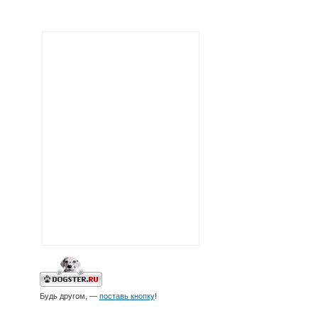
Будь другом, —
поставь кнопку
!