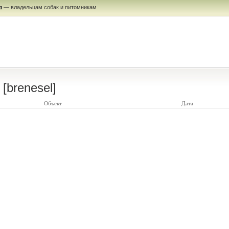
я
— владельцам собак и питомникам
[brenesel]
Объект
Дата