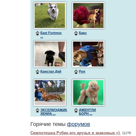
East Fortress
Бакс
...
Кристал Дей
Рон
ЭКСЕЛМЭДЖИК
ДЖЕНТЛИ
ХЕНИА ...
БОРН ...
Горячие темы
форумов
Симпотяшка Рубик,его друзья и знакомые =)
11278