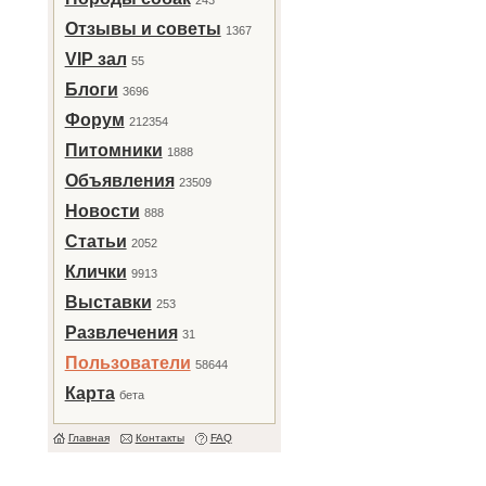
243
Отзывы и советы
1367
VIP зал
55
Блоги
3696
Форум
212354
Питомники
1888
Объявления
23509
Новости
888
Статьи
2052
Клички
9913
Выставки
253
Развлечения
31
Пользователи
58644
Карта
бета
Главная
Контакты
FAQ