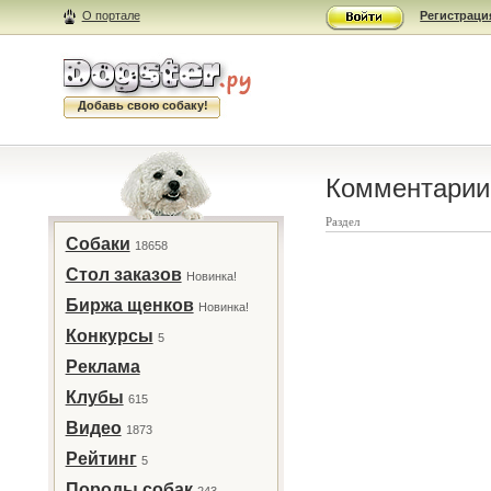
О портале
Регистраци
Добавь свою собаку!
Комментарии 
Раздел
Собаки
18658
Стол заказов
Новинка!
Биржа щенков
Новинка!
Конкурсы
5
Реклама
Клубы
615
Видео
1873
Рейтинг
5
Породы собак