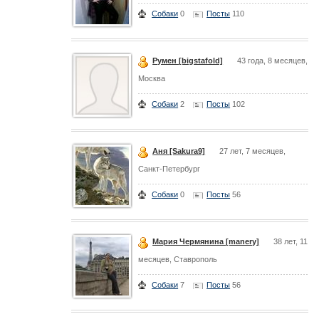
Собаки
0
Посты
110
Румен [bigstafold]
43 года, 8 месяцев,
Москва
Собаки
2
Посты
102
Аня [Sakura9]
27 лет, 7 месяцев,
Санкт-Петербург
Собаки
0
Посты
56
Мария Чермянина [manery]
38 лет, 11
месяцев, Ставрополь
Собаки
7
Посты
56