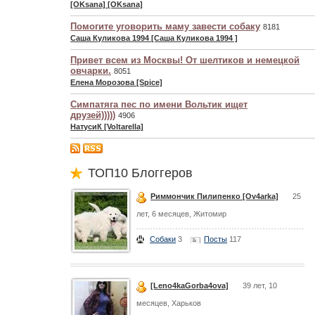
[OKsana] [OKsana]
Помогите уговорить маму завести собаку
8181
Саша Куликова 1994 [Саша Куликова 1994 ]
Привет всем из Москвы! От шелтиков и немецкой
овчарки.
8051
Елена Морозова [Spice]
Симпатяга пес по имени Вольтик ищет
друзей)))))
4906
НатусиК [Voltarella]
ТОП10 Блоггеров
Риммончик Пилипенко [Ov4arka]
25
лет, 6 месяцев, Житомир
Собаки
3
Посты
117
[Leno4kaGorba4ova]
39 лет, 10
месяцев, Харьков