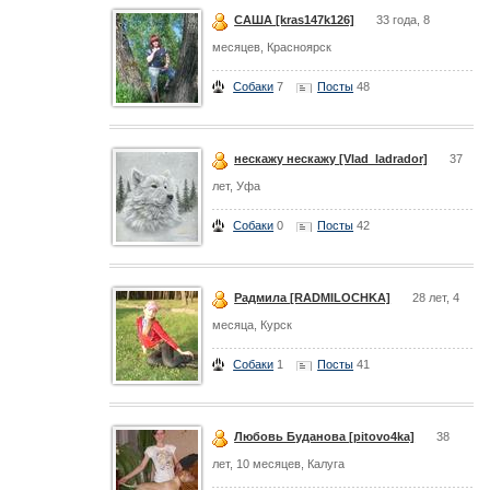
САША [kras147k126]
33 года, 8
месяцев, Красноярск
Собаки
7
Посты
48
нескажу нескажу [Vlad_ladrador]
37
лет, Уфа
Собаки
0
Посты
42
Радмила [RADMILOCHKA]
28 лет, 4
месяца, Курск
Собаки
1
Посты
41
Любовь Буданова [pitovo4ka]
38
лет, 10 месяцев, Калуга