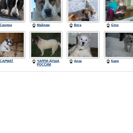
Сандра
Майрам
Вега
Gina
САРМАТ
ЧАРЛИ-ДУША
Арза
Каир
РОССИИ
НАТУРА