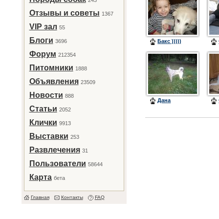
243
Отзывы и советы
1367
VIP зал
55
Блоги
3696
Бакс )))))
Форум
212354
Питомники
1888
Объявления
23509
Новости
888
Дана
Статьи
2052
Клички
9913
Выставки
253
Развлечения
31
Пользователи
58644
Карта
бета
Главная
Контакты
FAQ