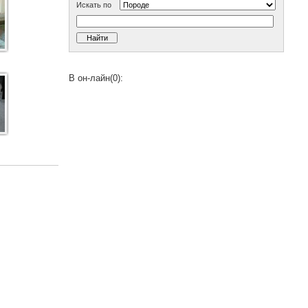
Искать по
В он-лайн(0):