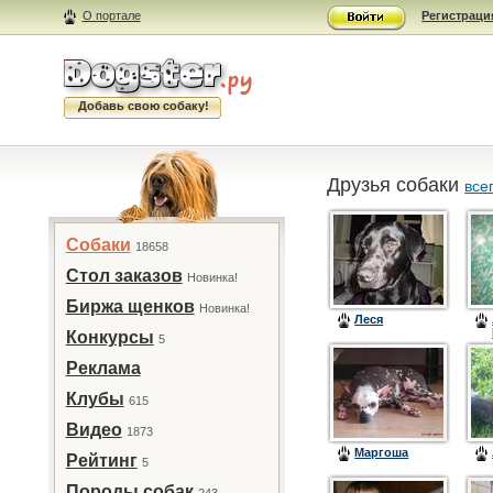
О портале
Регистраци
Добавь свою собаку!
Друзья собаки
все
Собаки
18658
Стол заказов
Новинка!
Биржа щенков
Новинка!
Леся
Конкурсы
5
Реклама
Клубы
615
Видео
1873
Маргоша
Рейтинг
5
Породы собак