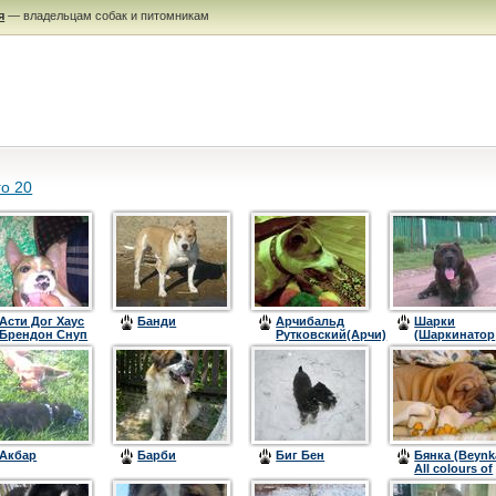
я
— владельцам собак и питомникам
го 20
Асти Дог Хаус
Банди
Арчибальд
Шарки
Брендон Снуп
Рутковский(Арчи)
(Шаркинатор
или Шарик)
Акбар
Барби
Биг Бен
Бянка (Beynk
All colours of
rainbow)