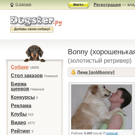
Регистрация
— влад
О портале
Добавь свою собаку!
Bonny (хорошенька
(золотистый ретривер)
Собаки
18658
Лина [goldbonny]
Стол заказов
Новинка!
Биржа
щенков
Новинка!
Конкурсы
5
Реклама
Клубы
615
Видео
1873
Рейтинг
5
Рейтинг
5.000
после
7
голосов