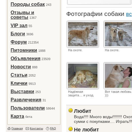
Породы собак
243
Отзывы и
Фотографии собаки
вс
советы
1367
VIP зал
55
Блоги
3696
Форум
212354
Питомники
На охоте.
На охоте.
1888
Объявления
23509
Новости
888
Статьи
2052
Клички
9913
Выставки
Надёжная
Вот такая любовь
253
защита.... и уход.
)))
Развлечения
31
Пользователи
58644
Любит
Карта
Вода!!!! Много воды!!!!!!!! Ох
бета
сумки с покупками.... Играть!!
Главная
Контакты
FAQ
Не любит