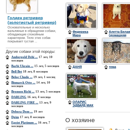
Голден ретривер
(золотистый ретривер)
Основательные и несколько
вальяжные в обращении собаки,
Федерика
Алетта Белая
обладающие спокойным
Мара
(домашняя
характером. Тело этих собак
кличка Лекса
покрывает густая ...
Другие собаки этой породы:
Ambergold Dzhi ...
17 лет, 10
месяцев
Barbi Ukrain ...
15 лет, 5 месяцев
ДАНЯ
тема
Bell Bet
18 лет, 8 месяцев
Beloe Chudo ...
19 лет, 1 месяц
Bismarck Otto ...
14 лет, 10
месяцев
Bronson Richi ...
13 лет, 5 месяцев
DARLING
16 лет, 4 месяца
ОЛАРИС
DARLING FIRE ...
13 лет, 9
ЭДВАРД МАК
месяцев
ЭВЕН
Debora Dom ...
19 лет
Dgim
17 лет, 8 месяцев
О хозяине
Egoist Platinum ...
16 лет, 7
месяцев