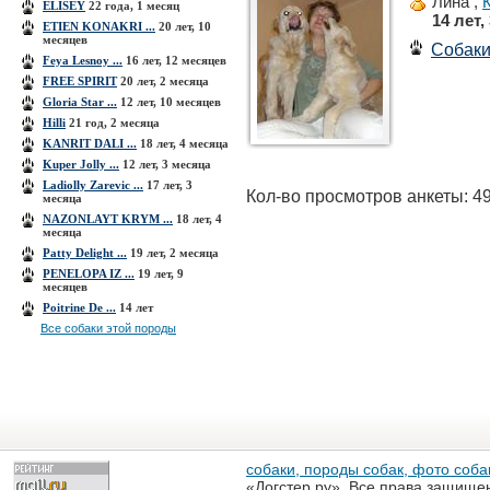
Лина ,
ELISEY
22 года, 1 месяц
14 лет,
ETIEN KONAKRI ...
20 лет, 10
месяцев
Собак
Feya Lesnoy ...
16 лет, 12 месяцев
FREE SPIRIT
20 лет, 2 месяца
Gloria Star ...
12 лет, 10 месяцев
Hilli
21 год, 2 месяца
KANRIT DALI ...
18 лет, 4 месяца
Kuper Jolly ...
12 лет, 3 месяца
Ladiolly Zarevic ...
17 лет, 3
Кол-во просмотров анкеты: 4
месяца
NAZONLAYT KRYM ...
18 лет, 4
месяца
Patty Delight ...
19 лет, 2 месяца
PENELOPA IZ ...
19 лет, 9
месяцев
Poitrine De ...
14 лет
Все собаки этой породы
собаки, породы собак, фото собак
«Догстер.ру». Все права защище