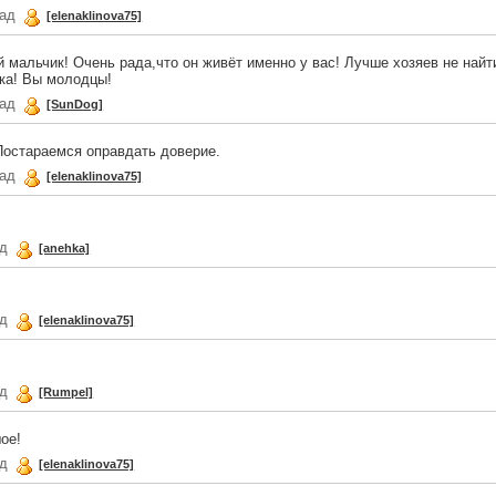
зад
[elenaklinova75]
 мальчик! Очень рада,что он живёт именно у вас! Лучше хозяев не найти
ка! Вы молодцы!
зад
[SunDog]
Постараемся оправдать доверие.
зад
[elenaklinova75]
ад
[anehka]
ад
[elenaklinova75]
ад
[Rumpel]
ое!
ад
[elenaklinova75]