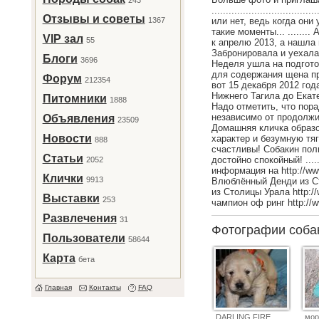
243
...........................
Отзывы и советы
1367
или нет, ведь когда они
такие моменты... ......
VIP зал
55
к апрелю 2013, а нашла 
Забронировала и уехала 
Блоги
3696
Неделя ушла на подгото
для содержания щена причиндалов 
Форум
212354
вот 15 декабря 2012 го
Нижнего Тагила до Екате
Питомники
1888
Надо отметить, что пор
независимо от продолжи
Объявления
23509
Домашняя кличка образо
Новости
характер и безумную тяг
888
счастливы! Собакин пол
Статьи
достойно спокойный! ...........
2052
информация на http://www.ret
Клички
9913
Влюблённый Денди из Столиц
из Столицы Урала http://www.
Выставки
253
чампион оф ринг http://w
Развлечения
31
Фотографии соб
Пользователи
58644
Карта
бета
Главная
Контакты
FAQ
DARLING FIRE
мор