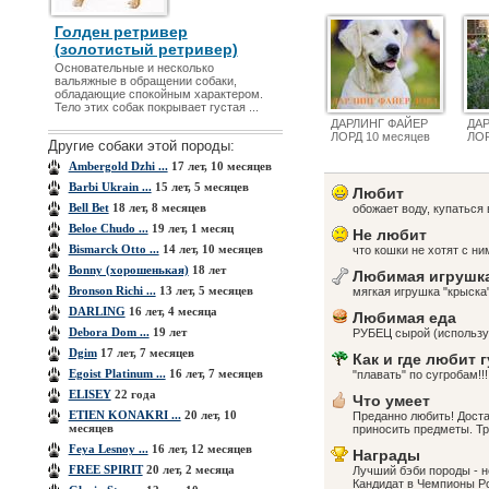
Голден ретривер
(золотистый ретривер)
Основательные и несколько
вальяжные в обращении собаки,
обладающие спокойным характером.
Тело этих собак покрывает густая ...
ДАРЛИНГ ФАЙЕР
ДА
ЛОРД 10 месяцев
ЛОР
Другие собаки этой породы:
Ambergold Dzhi ...
17 лет, 10 месяцев
Barbi Ukrain ...
15 лет, 5 месяцев
Любит
Bell Bet
18 лет, 8 месяцев
обожает воду, купаться 
Beloe Chudo ...
19 лет, 1 месяц
Не любит
Bismarck Otto ...
14 лет, 10 месяцев
что кошки не хотят с н
Bonny (хорошенькая)
18 лет
Любимая игрушк
Bronson Richi ...
13 лет, 5 месяцев
мягкая игрушка "крыска
DARLING
16 лет, 4 месяца
Любимая еда
Debora Dom ...
19 лет
РУБЕЦ сырой (используе
Dgim
17 лет, 7 месяцев
Как и где любит 
Egoist Platinum ...
16 лет, 7 месяцев
"плавать" по сугробам!!
ELISEY
22 года
Что умеет
ETIEN KONAKRI ...
20 лет, 10
Преданно любить! Доста
месяцев
приносить предметы. Т
Feya Lesnoy ...
16 лет, 12 месяцев
Награды
FREE SPIRIT
20 лет, 2 месяца
Лучший бэби породы - 
Кандидат в Чемпионы Р