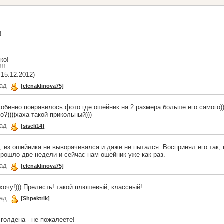
!
ко!
!!
15.12.2012)
зад
[elenaklinova75]
особенно понравилось фото где ошейник на 2 размера больше его самого)))
о?))))хаха такой прикольный)))
зад
[siseli14]
, из ошейника не выворачивался и даже не пытался. Воспринял его так, 
Прошло две недели и сейчас нам ошейник уже как раз.
зад
[elenaklinova75]
 хочу!))) Прелесть! такой плюшевый, классный!
зад
[Shpektrik]
голдена - не пожалеете!