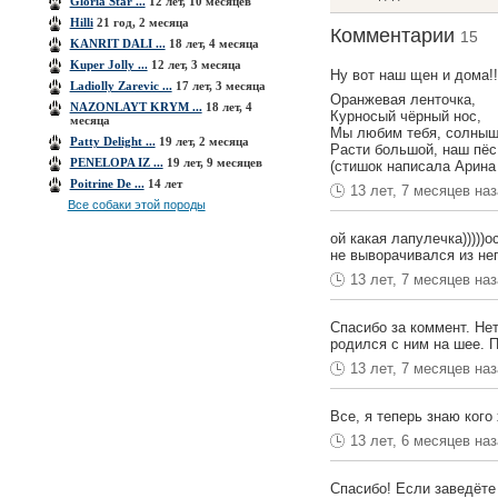
Gloria Star ...
12 лет, 10 месяцев
Hilli
21 год, 2 месяца
Комментарии
15
KANRIT DALI ...
18 лет, 4 месяца
Kuper Jolly ...
12 лет, 3 месяца
Ну вот наш щен и дома!!
Ladiolly Zarevic ...
17 лет, 3 месяца
Оранжевая ленточка,
NAZONLAYT KRYM ...
18 лет, 4
Курносый чёрный нос,
месяца
Мы любим тебя, солныш
Patty Delight ...
19 лет, 2 месяца
Расти большой, наш пёс!
PENELOPA IZ ...
19 лет, 9 месяцев
(стишок написала Арина 
Poitrine De ...
14 лет
13 лет, 7 месяцев на
Все собаки этой породы
ой какая лапулечка)))))
не выворачивался из нег
13 лет, 7 месяцев на
Спасибо за коммент. Нет
родился с ним на шее. 
13 лет, 7 месяцев на
Все, я теперь знаю кого
13 лет, 6 месяцев на
Спасибо! Если заведёте 