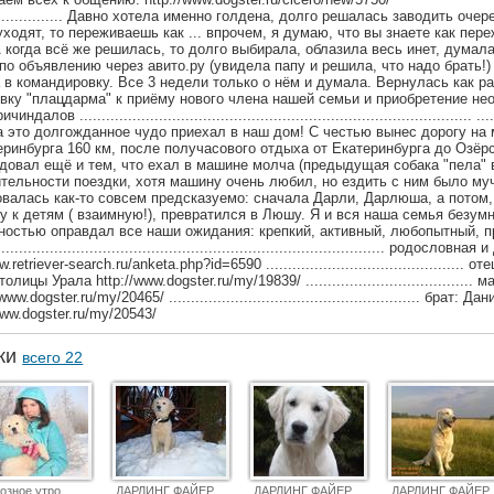
......................... Давно хотела именно голдена, долго решалась заводить о
 уходят, то переживаешь как ... впрочем, я думаю, что вы знаете как пер
.. А когда всё же решилась, то долго выбирала, облазила весь инет, думал
по объявлению через авито.ру (увидела папу и решила, что надо брать!)
в командировку. Все 3 недели только о нём и думала. Вернулась как раз
вку "плацдарма" к приёму нового члена нашей семьи и приобретение н
......................................................................................... .....
да это долгожданное чудо приехал в наш дом! С честью вынес дорогу на 
ринбурга 160 км, после получасового отдыха от Екатеринбурга до Озёрск
адовал ещё и тем, что ехал в машине молча (предыдущая собака "пела" 
тельности поездки, хотя машину очень любил, но ездить с ним было муч
валась как-то совсем предсказуемо: сначала Дарли, Дарлюша, а потом,
у к детям ( взаимную!), превратился в Люшу. Я и вся наша семья безум
ностью оправдал все наши ожидания: крепкий, активный, любопытный, п
................................................................................. родословная и
riever-search.ru/anketa.php?id=6590 ............................................. оте
ы Урала http://www.dogster.ru/my/19839/ ......................................
dogster.ru/my/20465/ ......................................................... брат: Да
ww.dogster.ru/my/20543/
аки
всего 22
озное утро
ДАРЛИНГ ФАЙЕР
ДАРЛИНГ ФАЙЕР
ДАРЛИНГ ФАЙЕР