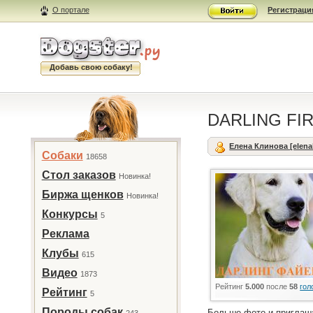
О портале
Регистраци
Добавь свою собаку!
DARLING FI
Елена Клинова [elena
Собаки
18658
Стол заказов
Новинка!
Биржа щенков
Новинка!
Конкурсы
5
Реклама
Клубы
615
Видео
1873
Рейтинг
5.000
после
58
гол
Рейтинг
5
Породы собак
Больше фото и приглашае