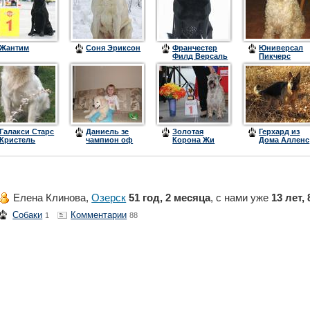
Жантим
Соня Эриксон
Франчестер
Юниверсал
Филд Версаль
Пикчерс
Янтарное
Чудо Биатри
Галакси Старс
Даниель зе
Золотая
Герхард из
Кристель
чампион оф
Корона Жи
Дома Алленс
ринг
Ван Ши
Елена Клинова,
Озерск
51 год, 2 месяца
, с нами уже
13 лет,
Собаки
Комментарии
1
88