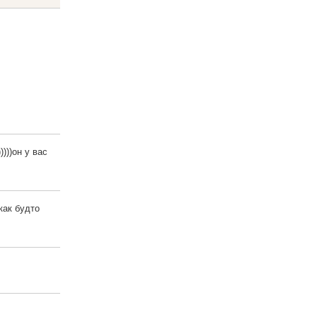
)))он у вас
как будто