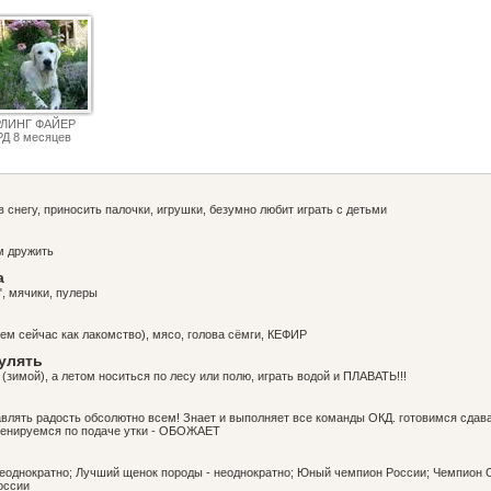
РЛИНГ ФАЙЕР
Д 8 месяцев
в снегу, приносить палочки, игрушки, безумно любит играть с детьми
им дружить
а
", мячики, пулеры
м сейчас как лакомство), мясо, голова сёмги, КЕФИР
гулять
! (зимой), а летом носиться по лесу или полю, играть водой и ПЛАВАТЬ!!!
влять радость обсолютно всем! Знает и выполняет все команды ОКД. готовимся сдава
ренируемся по подаче утки - ОБОЖАЕТ
неоднократно; Лучший щенок породы - неоднократно; Юный чемпион России; Чемпион
оссии