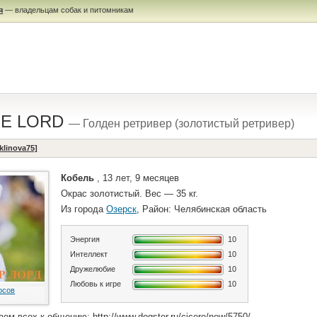
я
— владельцам собак и питомникам
RE LORD
— Голден ретривер (золотистый ретривер)
klinova75]
Кобель
, 13 лет, 9 месяцев
Окрас золотистый. Вес — 35 кг.
Из города
Озерск
, Район: Челябинская область
Энергия
10
Интеллект
10
Дружелюбие
10
Любовь к игре
10
осов
м всех к общению: http://www.dogster.ru/cicero/new/5750/