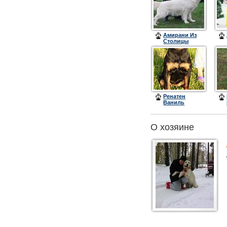
Амирани Из
Столицы
Урала
Ренатен
Ваниль
О хозяине