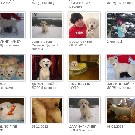
01.2013
ЛОРД 4 месяца
ЛОРД почти 6
ЛОРД 9 месяцев
месяцев
РЛИНГ ФАЙЕР
вершина горы
морозное утро
2 месяца!
Д 5 месяцев
Сугомак Дарли 3
08.01.2013
месяца
ли с
ДАРЛИНГ ФАЙЕР
DARLING FIRE
ДАРЛИНГ ФАЙЕР
тишками
ЛОРД 5 месяцев
LORD
ЛОРД 4 месяца
LING FIRE
15.12.2012
ДАРЛИНГ ФАЙЕР
08.01.2013
RD
ЛОРД 3 месяца