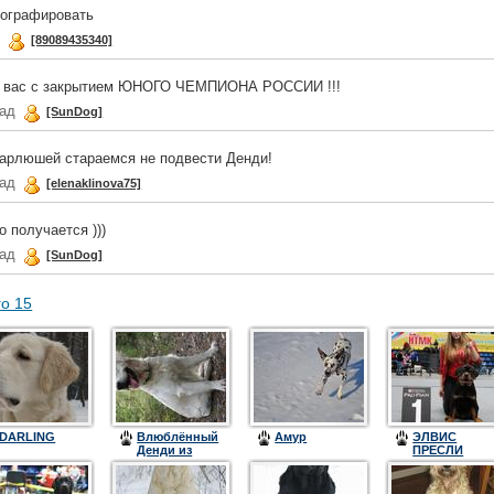
тографировать
д
[89089435340]
ю вас с закрытием ЮНОГО ЧЕМПИОНА РОССИИ !!!
зад
[SunDog]
арлюшей стараемся не подвести Денди!
зад
[elenaklinova75]
о получается )))
зад
[SunDog]
го 15
DARLING
Влюблённый
Амур
ЭЛВИС
Денди из
ПРЕСЛИ
Столицы
КОРОЛЬ РОК
Урала
Н-РОЛЛА