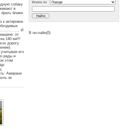
Искать по
чередную собаку
еживают в
а брать ближе
 к актировке.
еобходимых
................ И
В он-лайн(0):
машине: от
а 140 км!!!
всю дорогу
ение).
 учитывая его
но рады и
ри этом
 др.
ц:
 мать: Амирани
ниэль зе