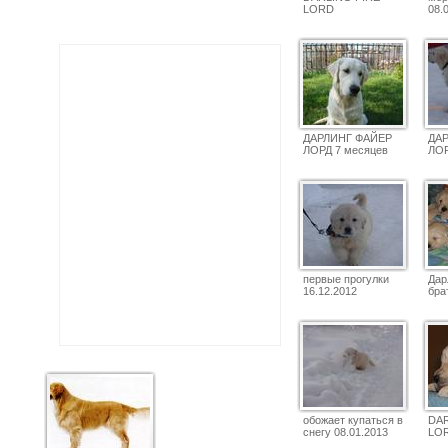
LORD
08.
ДАРЛИНГ ФАЙЕР
ДА
ЛОРД 7 месяцев
ЛОР
первые прогулки
Дар
16.12.2012
бра
обожает купаться в
DAR
снегу 08.01.2013
LO