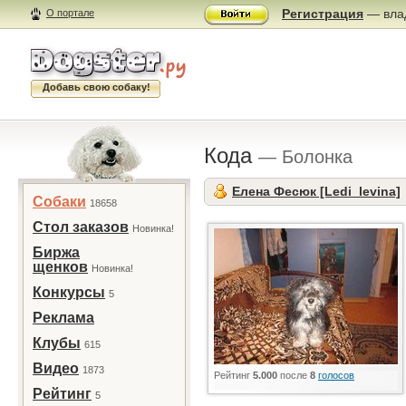
Регистрация
— влад
О портале
Добавь свою собаку!
Кода
— Болонка
Елена Фесюк [Ledi_levina]
Собаки
18658
Стол заказов
Новинка!
Биржа
щенков
Новинка!
Конкурсы
5
Реклама
Клубы
615
Видео
1873
Рейтинг
5.000
после
8
голосов
Рейтинг
5