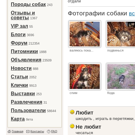
отдали
Породы собак
243
Фотографии собаки
Отзывы и
вс
советы
1367
VIP зал
55
Блоги
3696
Форум
212354
валяюсь пока...
подвинься
Питомники
1888
Объявления
23509
Новости
888
Статьи
2052
Клички
9913
Выставки
спим
Кода
253
Развлечения
31
Пользователи
58644
Любит
шкодить , играть в перетяжки,
Карта
бета
Не любит
Главная
Контакты
FAQ
чесаться