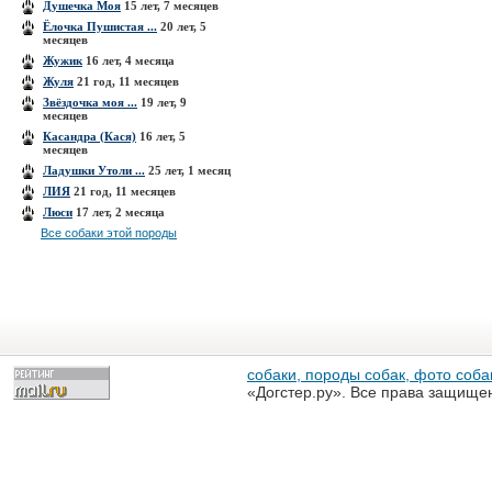
Душечка Моя
15 лет, 7 месяцев
Ёлочка Пушистая ...
20 лет, 5
месяцев
Жужик
16 лет, 4 месяца
Жуля
21 год, 11 месяцев
Звёздочка моя ...
19 лет, 9
месяцев
Касандра (Кася)
16 лет, 5
месяцев
Ладушки Утоли ...
25 лет, 1 месяц
ЛИЯ
21 год, 11 месяцев
Люси
17 лет, 2 месяца
Все собаки этой породы
собаки, породы собак, фото собак
«Догстер.ру». Все права защище
разрешена только с письменного
«Догстер.ру»