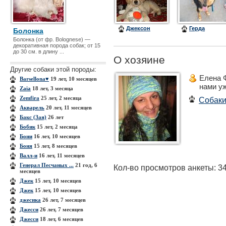
Джексон
Герда
Болонка
Болонка (от фр. Bolognese) —
декоративная порода собак; от 15
до 30 см. в длину ...
О хозяине
Другие собаки этой породы:
Елена 
Barsellona♥
19 лет, 10 месяцев
нами у
Zaia
18 лет, 3 месяца
Zemfira
25 лет, 2 месяца
Собак
Акварель
20 лет, 11 месяцев
Бакс (Зая)
26 лет
Бобик
15 лет, 2 месяца
Бони
16 лет, 10 месяцев
Боня
15 лет, 8 месяцев
Валл-и
16 лет, 11 месяцев
Генерал Песчаных ...
21 год, 6
Кол-во просмотров анкеты: 3
месяцев
Джек
15 лет, 10 месяцев
Джек
15 лет, 10 месяцев
джесика
26 лет, 7 месяцев
Джесси
26 лет, 7 месяцев
Джесси
18 лет, 6 месяцев