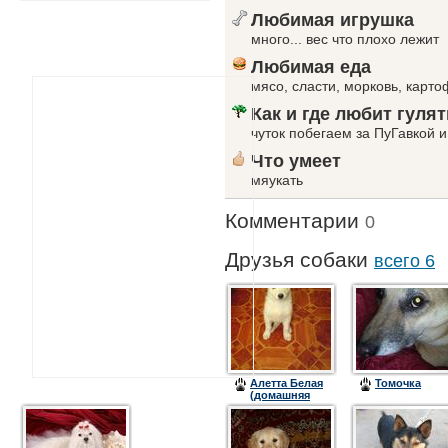
Любимая игрушка
много... вес что плохо лежит
Любимая еда
мясо, сласти, морковь, картоф
Как и где любит гулят
чуток побегаем за ПуГавкой и
Что умеет
мяукать
Комментарии
0
Друзья собаки
всего 6
Алетта Белая
Томочка
(домашняя
кличка Лекса)