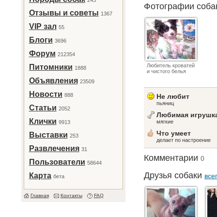
243
Фотографии соб
Отзывы и советы
1367
VIP зал
55
Блоги
3696
Форум
212354
Любитель кроватей
Питомники
1888
и чистого белья
Объявления
23509
Новости
888
Не любит
пьяниц
Статьи
2052
Любимая игрушк
Клички
мягкие
9913
Что умеет
Выставки
253
делает по настроение
Развлечения
31
Комментарии
0
Пользователи
58644
Друзья собаки
Карта
все
бета
Главная
Контакты
FAQ