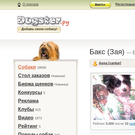
О портале
Регистраци
Добавь свою собаку!
Бакс (Зая)
— Б
Анна [zankar]
Собаки
18658
Стол заказов
Новинка!
Биржа щенков
Новинка!
Конкурсы
5
Реклама
Клубы
615
Видео
1873
Рейтинг
5.000
после
10
гол
Рейтинг
5
Породы собак