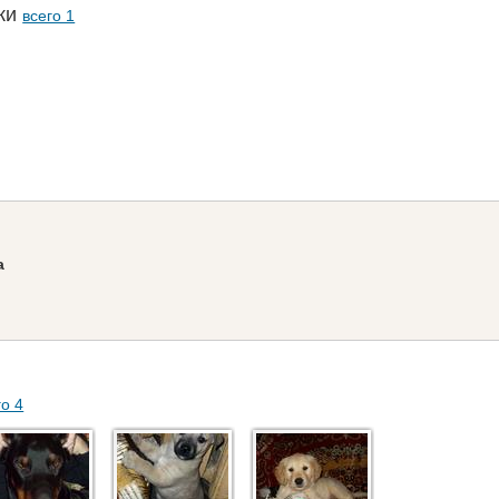
аки
всего 1
а
го 4