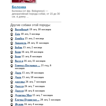
Болонка
Болонка (от фр. Bolognese) —
декоративная порода собак; от 15 до 30
см. в длину ...
Другие собаки этой породы:
Barsellona♥
19 лет, 10 месяцев
Zaia
18 лет, 3 месяца
Zemfira
25 лет, 2 месяца
Акварель
20 лет, 11 месяцев
Бобик
15 лет, 2 месяца
Бони
16 лет, 10 месяцев
Боня
15 лет, 8 месяцев
Валл-и
16 лет, 11 месяцев
Генерал Песчаных ...
21 год, 6
месяцев
Джек
15 лет, 10 месяцев
Джек
15 лет, 10 месяцев
джесика
26 лет, 7 месяцев
Джесси
26 лет, 7 месяцев
Джесси
18 лет, 6 месяцев
Душечка Моя
15 лет, 7 месяцев
Ёлочка Пушистая ...
20 лет, 5 месяцев
Жужик
16 лет, 4 месяца