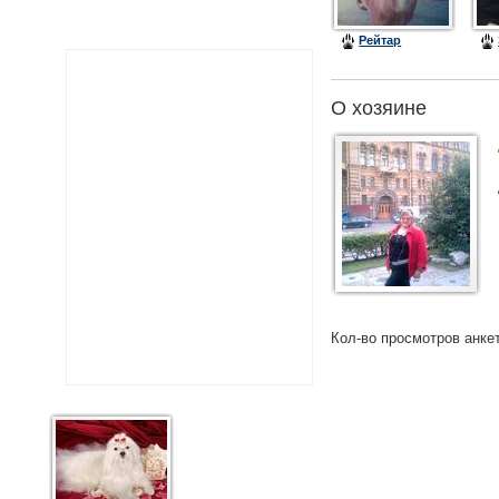
Рейтар
О хозяине
Кол-во просмотров анке