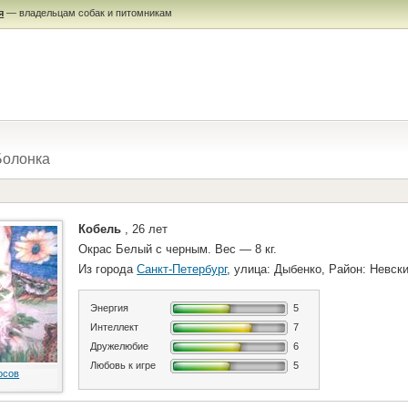
я
— владельцам собак и питомникам
олонка
Кобель
, 26 лет
Окрас Белый с черным. Вес — 8 кг.
Из города
Санкт-Петербург
, улица: Дыбенко, Район: Невск
Энергия
5
Интеллект
7
Дружелюбие
6
Любовь к игре
5
осов