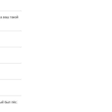
.а ваш такой
ный был пёс