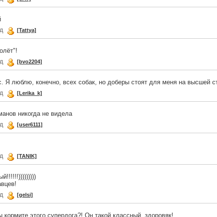
й
ад
[Tattya]
олёт"!
ад
[bvo2204]
. Я люблю, конечно, всех собак, но доберы стоят для меня на высшей с
ад
[Lerika_k]
манов никогда не видела
ад
[user6111]
ад
[TANIK]
!!!!!)))))))))
вцев!
ад
[gelsi]
 кормите этого супердога?! Он такой классный, здоровяк!