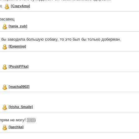
ад
[CrazyAma]
красавец
д
[tanja_zub]
 бы заводила большую собаку, то это был бы только доберман.
д
[Evgeniya]
д
[PositiFFka]
д
[macha0902]
д
[Irisha_Smaile]
рям не могу!:)))))))
д
[laechka]