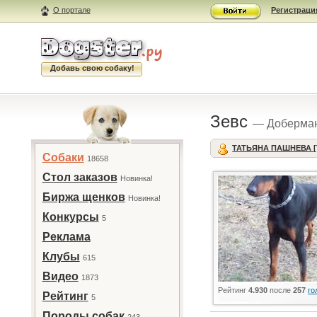
О портале
Регистраци
Добавь свою собаку!
Зевс
— Доберма
ТАТЬЯНА ПАШНЕВА [
Собаки
18658
Стол заказов
Новинка!
Биржа щенков
Новинка!
Конкурсы
5
Реклама
Клубы
615
Видео
1873
Рейтинг
4.930
после
257
го
Рейтинг
5
Породы собак