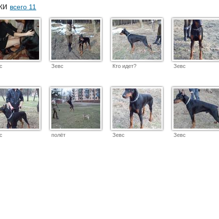
аки
всего 11
с
Зевс
Кто идет?
Зевс
с
полёт
Зевс
Зевс