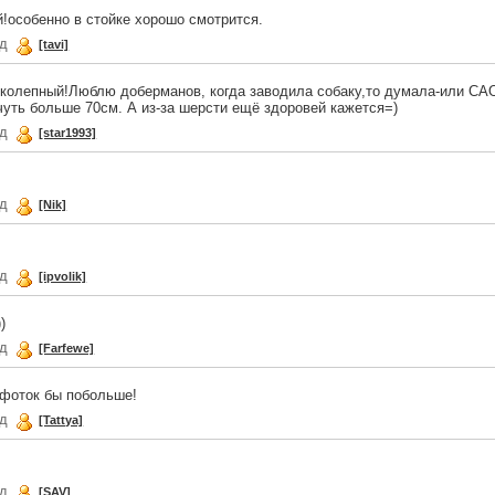
й!особенно в стойке хорошо смотрится.
ад
[tavi]
колепный!Люблю доберманов, когда заводила собаку,то думала-или САО
чуть больше 70см. А из-за шерсти ещё здоровей кажется=)
ад
[star1993]
ад
[Nik]
ад
[ipvolik]
)
ад
[Farfewe]
 фоток бы побольше!
ад
[Tattya]
ад
[SAV]