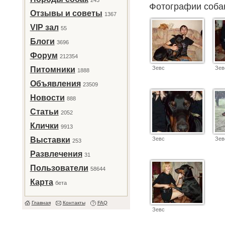
243
Фотографии соб
Отзывы и советы
1367
VIP зал
55
Блоги
3696
Форум
212354
Зевс
Зев
Питомники
1888
Объявления
23509
Новости
888
Статьи
2052
Клички
9913
Выставки
Зевс
Зев
253
Развлечения
31
Пользователи
58644
Карта
бета
Главная
Контакты
FAQ
Зевс