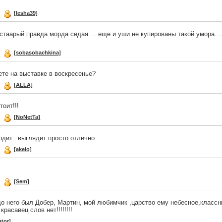
д
[lesha39]
 стаарый правда морда седая ....еще и уши не купированы такой умора...
д
[sobasobachkina]
ете на выставке в воскресенье?
д
[ALLA]
тоит!!!
д
[NoNetTa]
одит.. выглядит просто отлично
д
[akelo]
д
[Sem]
до него был Добер, Мартин, мой любимчик ,царство ему небесное,класс
красавец слов нет!!!!!!!!
ator]