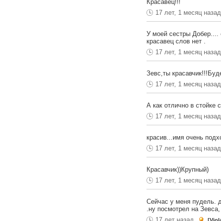
Красавец!!!
17 лет, 1 месяц наза
У моей сестры Добер....
красавец слов нет .
17 лет, 1 месяц наза
Зевс,ты красавчик!!!Буд
17 лет, 1 месяц наза
А как отлично в стойке с
17 лет, 1 месяц наза
красив...имя очень подх
17 лет, 1 месяц наза
Красавчик))Крупный)
17 лет, 1 месяц наза
Сейчас у меня пудель. 
.ну посмотрел на Зевса, 
17 лет назад
[Viol