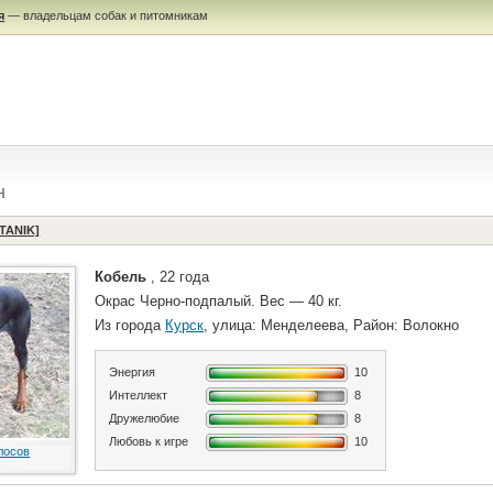
я
— владельцам собак и питомникам
н
TANIK]
Кобель
, 22 года
Окрас Черно-подпалый. Вес — 40 кг.
Из города
Курск
, улица: Менделеева, Район: Волокно
Энергия
10
Интеллект
8
Дружелюбие
8
Любовь к игре
10
лосов