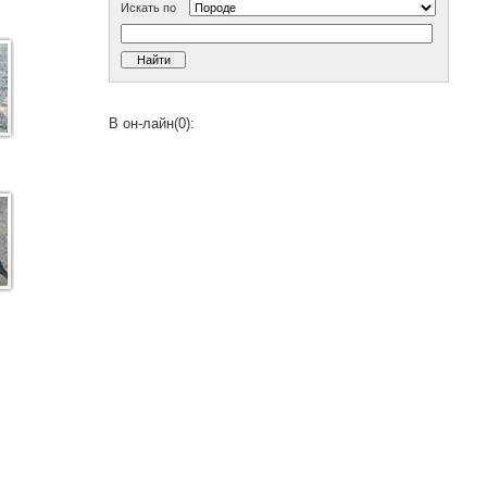
Искать по
В он-лайн(0):