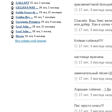
GALLANT
35 лет, 2 месяца
красавчик!такой большо
GELIANA WAY ...
20 лет, 2 месяца
17 лет, 4 месяца наз
Golda-Grace de ...
19 лет, 11 месяцев
Golden Boy ...
18 лет, 7 месяцев
Спасибо. Ваш Зевс вели
Gorgippia Premiera
19 лет, 4 месяца
или добер. Хан в холке 
Graf John ...
18 лет, 11 месяцев
17 лет, 4 месяца наз
Graf John ...
18 лет, 1 месяц
Hector
16 лет, 4 месяца
Клёвая собачка!!!!!
Все собаки этой породы
17 лет, 4 месяца наз
настоящи мужчина.
17 лет, 3 месяца наз
замечательный пёсик=)))
17 лет, 3 месяца наз
Хорошие собачки...;) Да
17 лет, 3 месяца наз
Пес просто класс!!!
17 лет, 3 месяца наз