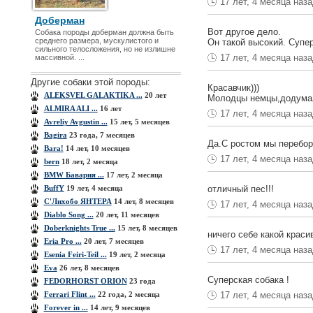
17 лет, 4 месяца наз
Доберман
Вот другое дело.
Собака породы доберман должна быть
среднего размера, мускулистого и
Он такой высокий. Супер
сильного телосложения, но не излишне
17 лет, 4 месяца наз
массивной. ...
Другие собаки этой породы:
Красавчик)))
ALEKSVEL GALAKTIKA ...
20 лет
Молодцы немцы,додумал
ALMIRA ALI ...
16 лет
17 лет, 4 месяца наз
Avreliy Avgustin ...
15 лет, 5 месяцев
Bagira
23 года, 7 месяцев
Да.С ростом мы перебо
Bara!
14 лет, 10 месяцев
17 лет, 4 месяца наз
bern
18 лет, 2 месяца
BMW Бавария ...
17 лет, 2 месяца
BuffY
19 лет, 4 месяца
отличный пес!!!
C'Лихобо ЯНТЕРА
14 лет, 8 месяцев
17 лет, 4 месяца наз
Diablo Song ...
20 лет, 11 месяцев
Doberknights True ...
15 лет, 8 месяцев
ничего себе какой краси
Eria Pro ...
20 лет, 7 месяцев
17 лет, 4 месяца наз
Esenia Feiri-Teil ...
19 лет, 2 месяца
Eva
26 лет, 8 месяцев
Суперская собака !
FEDORHORST ORION
23 года
Ferrari Flint ...
22 года, 2 месяца
17 лет, 4 месяца наз
Forever in ...
14 лет, 9 месяцев