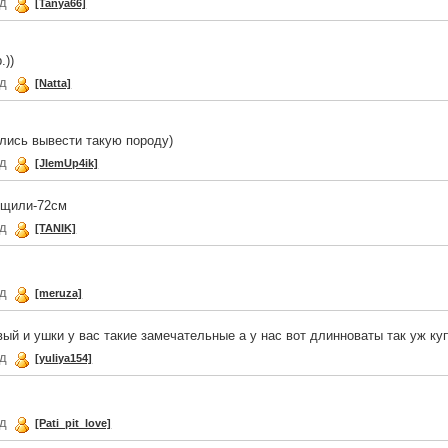
ад
[Tanya66]
.))
ад
[Natta]
ись вывести такую породу)
ад
[JIemUp4ik]
рщили-72см
ад
[TANIK]
ад
[meruza]
вый и ушки у вас такие замечательные а у нас вот длинноваты так уж куп
ад
[yuliya154]
ад
[Pati_pit_love]