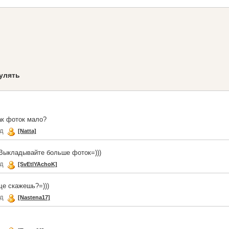
гулять
так фоток мало?
ад
[Natta]
 Выкладывайте больше фоток=)))
ад
[SvEtlYAchoK]
еще скажешь?=)))
ад
[Nastena17]