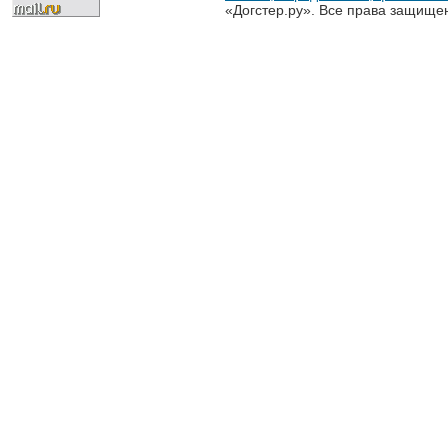
«Догстер.ру». Все права защище
разрешена только с письменного
«Догстер.ру»