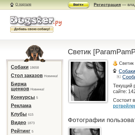
Регистрация
— влад
О портале
Добавь свою собаку!
Светик [ParamPam
Светик
Собаки
18658
Собак
Стол заказов
Новинка!
Сооб
Биржа
Текущий 
щенков
Новинка!
сайте: 14
Конкурсы
5
Состоит в
Реклама
ротвейле
Клубы
615
Фотографии пользов
Видео
1873
Рейтинг
5