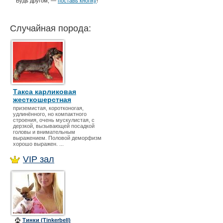
Будь другом, —
поставь кнопку
!
Случайная порода:
Такса карликовая
жесткошерстная
приземистая, коротконогая,
удлинённого, но компактного
строения, очень мускулистая, с
дерзкой, вызывающей посадкой
головы и внимательным
выражением. Половой деморфизм
хорошо выражен. ...
VIP зал
Тинки (Tinkerbell)