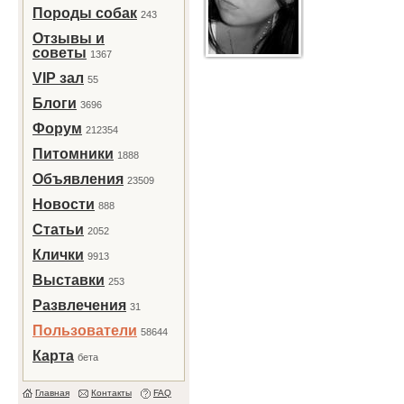
Породы собак
243
Отзывы и
советы
1367
VIP зал
55
Блоги
3696
Форум
212354
Питомники
1888
Объявления
23509
Новости
888
Статьи
2052
Клички
9913
Выставки
253
Развлечения
31
Пользователи
58644
Карта
бета
Главная
Контакты
FAQ