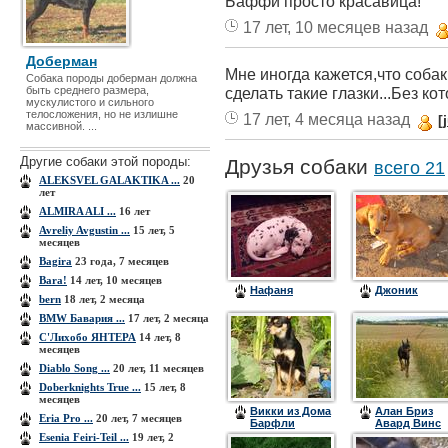
Баффи просто красавица!
17 лет, 10 месяцев назад
Доберман
Мне иногда кажется,что собак
Собака породы доберман должна
быть среднего размера,
сделать такие глазки...Без ко
мускулистого и сильного
телосложения, но не излишне
17 лет, 4 месяца назад
[
массивной. ...
Другие собаки этой породы:
Друзья собаки
всего 21
ALEKSVEL GALAKTIKA ...
20
лет
ALMIRA ALI ...
16 лет
Avreliy Avgustin ...
15 лет, 5
месяцев
Bagira
23 года, 7 месяцев
Bara!
14 лет, 10 месяцев
Нафаня
Джоник
bern
18 лет, 2 месяца
BMW Бавария ...
17 лет, 2 месяца
C'Лихобо ЯНТЕРА
14 лет, 8
месяцев
Diablo Song ...
20 лет, 11 месяцев
Doberknights True ...
15 лет, 8
месяцев
Викки из Дома
Алан Бриз
Eria Pro ...
20 лет, 7 месяцев
Барфли
Авард Винс
(Ляля)
Esenia Feiri-Teil ...
19 лет, 2