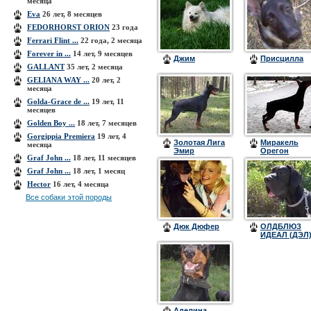
месяца
Eva
26 лет, 8 месяцев
FEDORHORST ORION
23 года
Ferrari Flint ...
22 года, 2 месяца
Forever in ...
14 лет, 9 месяцев
Джим
Присцилла
GALLANT
35 лет, 2 месяца
GELIANA WAY ...
20 лет, 2
месяца
Golda-Grace de ...
19 лет, 11
месяцев
Golden Boy ...
18 лет, 7 месяцев
Gorgippia Premiera
19 лет, 4
Золотая Лига
Миракель
месяца
Эмир
Орегон
Graf John ...
18 лет, 11 месяцев
Ривал'с
Graf John ...
18 лет, 1 месяц
Hector
16 лет, 4 месяца
Все собаки этой породы
Дюк Дюфер
ОЛДБЛЮЗ
ИДЕАЛ (ДЭЛ
Аделина