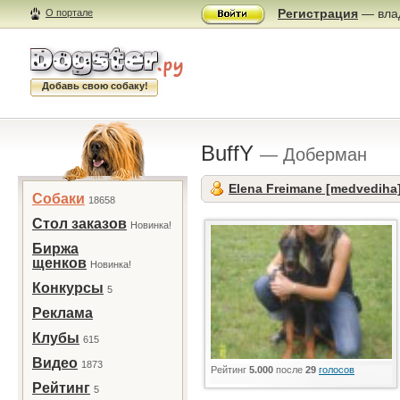
Регистрация
— влад
О портале
Добавь свою собаку!
BuffY
— Доберман
Elena Freimane [medvediha
Собаки
18658
Стол заказов
Новинка!
Биржа
щенков
Новинка!
Конкурсы
5
Реклама
Клубы
615
Видео
1873
Рейтинг
5.000
после
29
голосов
Рейтинг
5