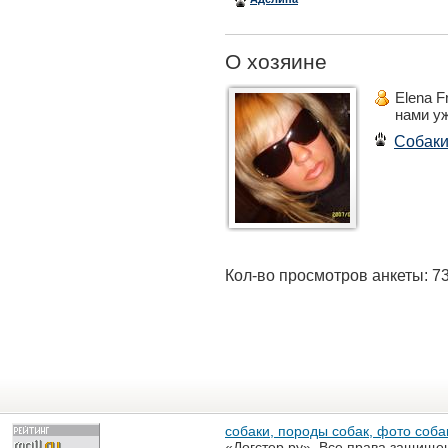
О хозяине
Elena F
нами у
Собак
Кол-во просмотров анкеты: 7
собаки, породы собак, фото собак
«Догстер.ру». Все права защище