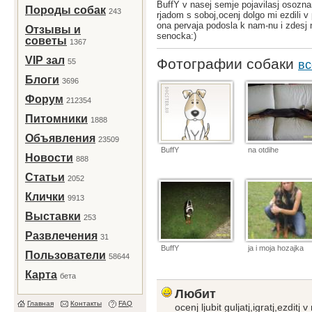
BuffY v nasej semje pojavilasj osozna
Породы собак
243
rjadom s soboj,ocenj dolgo mi ezdili v
ona pervaja podosla k nam-nu i zdesj n
Отзывы и
senocka:)
советы
1367
VIP зал
Фотографии собаки
55
вс
Блоги
3696
Форум
212354
Питомники
1888
Объявления
23509
BuffY
na otdihe
Новости
888
Статьи
2052
Клички
9913
Выставки
253
Развлечения
31
BuffY
ja i moja hozajka
Пользователи
58644
Карта
бета
Любит
Главная
Контакты
FAQ
ocenj ljubit guljatj,igratj,ezditj