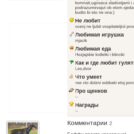
komnati,ugosaca sladostjami i
podrazumevajut ob etom.sjedatj 
budto bi eto ne ona:)
Не любит
ocenj ne ljubit vospitateljnii pro
Любимая игрушка
mjacik
Любимая еда
Hozjajskie kotletki i blinciki
Как и где любит гулят
Les,dvor
Что умеет
vse cto dolzni sobbaki etoj por
Про щенков
--
Награды
--
Комментарии
2