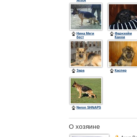
ЯНКА
Нина Меги
Фарнхейм
бест
Канни
Гермиона
Флай
Зара
Каспер
Neron SHNAPS
О хозяине