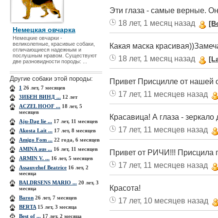
Эти глаза - самые верные. Он
18 лет, 1 месяц назад
[B
Немецкая овчарка
Немецкие овчарки -
великолепные, красивые собаки,
Какая маска красивая))Замеч
отличающиеся надежным и
послушным нравом. Существуют
18 лет, 1 месяц назад
[L
две разновидности породы: ...
Другие собаки этой породы:
Привет Присцилле от нашей 
1
26 лет, 7 месяцев
17 лет, 11 месяцев назад
3ИБЕН ВИНД ...
12 лет
ACZEL HOOF ...
18 лет, 5
месяцев
Красавица! А глаза - зеркало 
Aju-Dag lie ...
17 лет, 11 месяцев
17 лет, 11 месяцев назад
Akosta Lait ...
17 лет, 8 месяцев
Amigo Fom ...
22 года, 6 месяцев
AMINA aus ...
16 лет, 11 месяцев
Привет от РИЧИ!!! Присцила
ARMIN V. ...
16 лет, 5 месяцев
17 лет, 11 месяцев назад
Assauvehof Beatrice
16 лет, 2
месяца
BALDRSENS MARIO ...
20 лет, 3
Красота!
месяца
Baron
26 лет, 7 месяцев
17 лет, 10 месяцев назад
BERTA
15 лет, 3 месяца
Best of ...
17 лет, 2 месяца