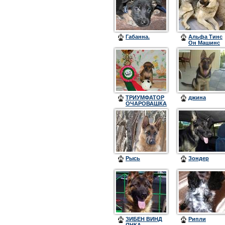
Габанна.
Альфа Тинс
Он Машинс
ТРИУМФАТОР
джина
ОЧАРОВАШКА
Рысь
Зондер
ЗИБЕН ВИНД
Рипли