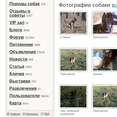
Породы собак
Фотографии собаки
243
вс
Отзывы и
советы
1367
VIP зал
55
Блоги
3696
Форум
в парке
Присцилла
212354
Питомники
1888
Объявления
23509
Новости
888
Статьи
2052
Клички
Присцилла
шалим
9913
Выставки
253
Развлечения
31
Пользователи
58644
Карта
бета
наш любимый
Присцилла
Главная
Контакты
FAQ
размерчик