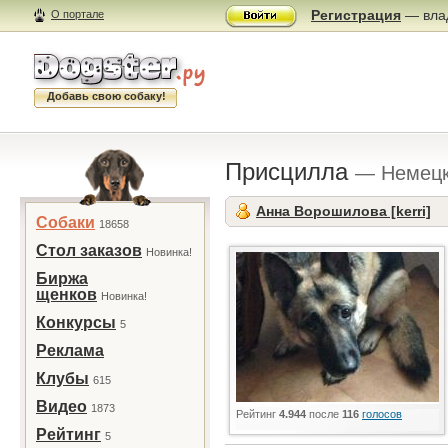
Регистрация
— влад
О портале
Добавь свою собаку!
Присцилла
— Немецк
Анна Ворошилова [kerri]
Собаки
18658
Стол заказов
Новинка!
Биржа
щенков
Новинка!
Конкурсы
5
Реклама
Клубы
615
Видео
1873
Рейтинг
4.944
после
116
голосов
Рейтинг
5