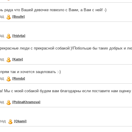
ь рада что Вашей девочке повезло с Вами, а Вам с ней! -)
зад
[Boulle]
зад
[fridylia]
рекрасные люди с прекрасной собакой:)!Побольше бы таких добрых и л
зад
[Katte]
прям так и хочется зацеловать :-)
зад
[Ronda]
а! Мы с моей собакой будем вам благодарны если поставите нам оценку
зад
[PolinaKhramova]
азад
[Okami]