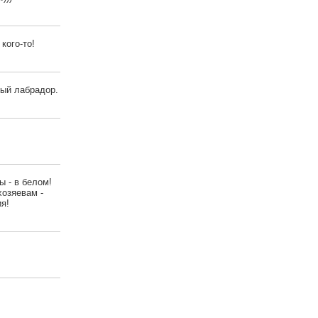
кого-то!
ный лабрадор.
ы - в белом!
хозяевам -
ия!