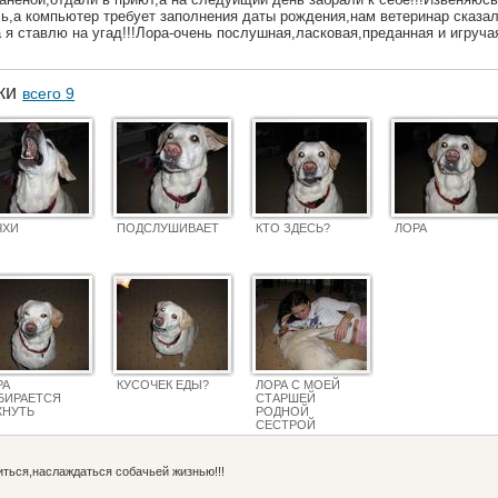
сь,а компьютер требует заполнения даты рождения,нам ветеринар сказал
а я ставлю на угад!!!Лора-очень послушная,ласковая,преданная и игручая
аки
всего 9
ЧХИ
ПОДСЛУШИВАЕТ
КТО ЗДЕСЬ?
ЛОРА
РА
КУСОЧЕК ЕДЫ?
ЛОРА С МОЕЙ
БИРАЕТСЯ
СТАРШЕЙ
ХНУТЬ
РОДНОЙ
СЕСТРОЙ
НАСТЕЙ
иться,наслаждаться собачьей жизнью!!!