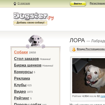
О портале
Регистраци
Добавь свою собаку!
ЛОРА
— Лабрад
Влада Ростовщиков
Собаки
18658
Стол заказов
Новинка!
Биржа щенков
Новинка!
Конкурсы
5
Реклама
Клубы
615
Видео
1873
Рейтинг
4.954
после
82
гол
Рейтинг
5
Породы собак
Мы её нашли на улице р