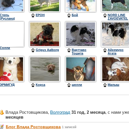
Степь
ЕРОН
Бой
NORD LINE
(Руслана)
ZAVOEVATEL
Солли
Grigus Aalborg
Варттаво
Айкемуно
Тошита
Агата
ЭРМИГУД
Корса
шелли
Малыш
Влада Ростовщикова,
Волгоград
31 год, 2 месяца
, с нами уж
месяцев
Блог Влада Ростовщикова
1 записей