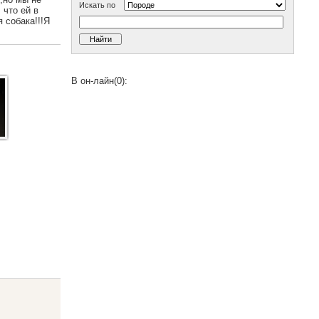
Искать по
 что ей в
 собака!!!Я
В он-лайн(0):