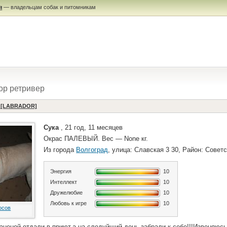
я
— владельцам собак и питомникам
ор ретривер
а [LABRADOR]
Сука
, 21 год, 11 месяцев
Окрас ПАЛЕВЫЙ. Вес — None кг.
Из города
Волгоград
, улица: Славская 3 30, Район: Совет
Энергия
10
Интеллект
10
Дружелюбие
10
Любовь к игре
10
осов
аненой,отдали в приют,а на следуйщий день забрали к себе!!!Извеняюсь