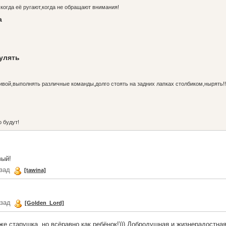
,когда её ругают,когда не обращают внимания!
а
гулять
ивой,выполнять различные команды,долго стоять на задних лапках столбиком,нырять!!
о будут!
вый!
азад
[tawina]
азад
[Golden_Lord]
же старушка, но всёравно как ребёнок!))) Добродушная и жизнерадостная!