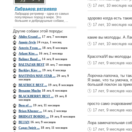
17 лет, 10 месяцев н
Лабрадор ретривер
Лабрадор ретривер - одна из самых
популярных пород в мире. Это
здорово когда есть таки
большие и добродушные собаки, ...
17 лет, 10 месяцев н
Другие собаки этой породы:
Ahiles Grand ...
17 лет, 7 месяцев
какие вы молодцы. А Ла
Ampir-Style
24 года, 1 месяц
17 лет, 10 месяцев н
Asterix From ...
18 лет, 8 месяцев
Atlant Kiss ...
16 лет, 2 месяца
Красотка!И вы молодцы 
Balinor Band ...
14 лет, 8 месяцев
17 лет, 9 месяцев на
BALTAZAR BEST
18 лет, 7 месяцев
Barklay Kiev ...
19 лет, 4 месяца
Лорочка-лапочка, ты так
BASTINDA MAY-STAR ...
29 лет, 9
месяцев
Я знаю, что ты умочка, 
большой поклон за прию
BEATRICE BEST ...
19 лет, 8 месяцев
Bessame Mucho
18 лет, 6 месяцев
17 лет, 9 месяцев на
BLACKBERRY BEST ...
19 лет, 8
месяцев
просто само очарование!!
Boss of ...
19 лет, 11 месяцев
17 лет, 9 месяцев на
Brian Khonor ...
14 лет, 2 месяца
BRIDGIT BORDO ...
19 лет, 8 месяцев
BUJAN
16 лет, 9 месяцев
Лора замечательная соб
Capas Spirit ...
18 лет, 11 месяцев
17 лет, 9 месяцев на