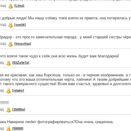
азад
[Llina]
е добрые люди! Мы нашу собаку тоже взяли из приюта, она потерялась у 
азад
[svetik]
брадор - это просто замечательная порода.. у моей старшей сестры чёр
азад
[Irinochka]
что взяли такое чудо к себе,она всю жизнь будет вам благодарна!
зад
[EliZaVeTa]
ая же красивая, как наш Корсюша, только он - в черном изображении, а т
потому что это ваша отличительная черта, лабчики! А твоим добрейшим 
т такого прекрасного существа! Всем вам счастья, здоровья и долголет
зад
[relako]
!!!!!!
зад
[25085a]
ака.Наверное любит фотографироваться?Она очень грациозна.
зад
[99999]