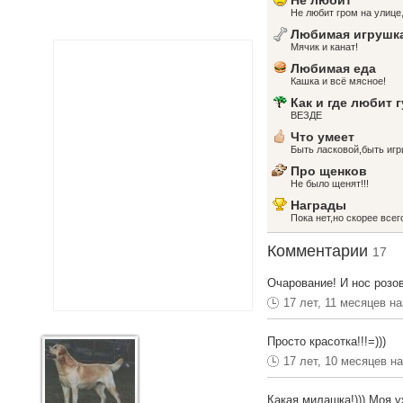
Не любит
Не любит гром на улице
Любимая игрушк
Мячик и канат!
Любимая еда
Кашка и всё мясное!
Как и где любит 
ВЕЗДЕ
Что умеет
Быть ласковой,быть игр
Про щенков
Не было щенят!!!
Награды
Пока нет,но скорее всег
Комментарии
17
Очарование! И нос розо
17 лет, 11 месяцев н
Просто красотка!!!=)))
17 лет, 10 месяцев н
Какая милашка!))) Моя у