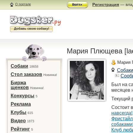
Регистрация
— влад
О портале
Добавь свою собаку!
Мария Плющева [la
Мария
Собаки
18658
Собак
Стол заказов
Новинка!
Сооб
Биржа
Был на са
щенков
Новинка!
месяцев 
Конкурсы
5
Текущий р
Реклама
Состоит в
Клубы
навсегда!
615
Фристайл
Видео
1873
собаками
Рейтинг
Клуб люб
5