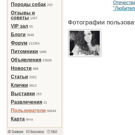
Отечеств
Породы собак
243
"Любител
Отзывы и
советы
1367
Фотографии пользов
VIP зал
55
Блоги
3696
Форум
212354
Питомники
1888
Объявления
23509
Новости
888
Статьи
2052
Клички
9913
Выставки
253
Развлечения
31
Пользователи
58644
Карта
бета
Главная
Контакты
FAQ