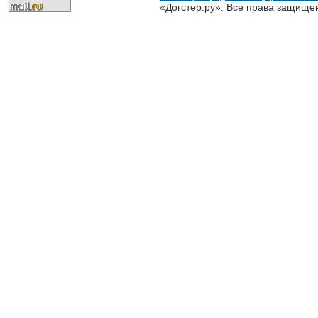
«Догстер.ру». Все права защище
разрешена только с письменного
«Догстер.ру»