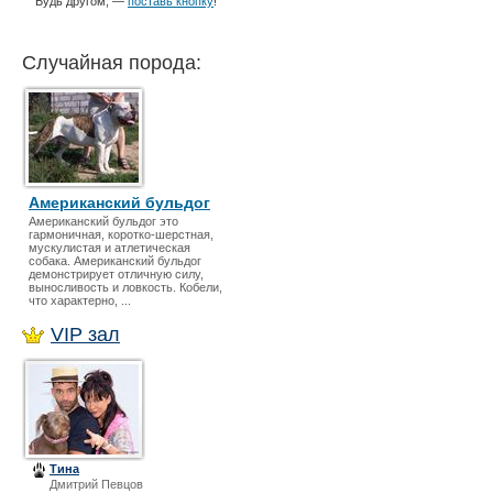
Будь другом, —
поставь кнопку
!
Случайная порода:
Американский бульдог
Американский бульдог это
гармоничная, коротко-шерстная,
мускулистая и атлетическая
собака. Американский бульдог
демонстрирует отличную силу,
выносливость и ловкость. Кобели,
что характерно, ...
VIP зал
Тина
Дмитрий Певцов