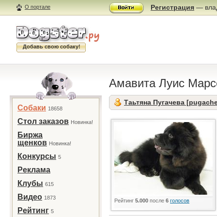
Регистрация
— влад
О портале
Добавь свою собаку!
Амавита Луис Мар
Таьтяна Пугачева [pugache
Собаки
18658
Стол заказов
Новинка!
Биржа
щенков
Новинка!
Конкурсы
5
Реклама
Клубы
615
Видео
1873
Рейтинг
5.000
после
6
голосов
Рейтинг
5