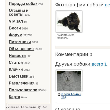
Породы собак
Фотографии собаки
243
вс
Отзывы и
советы
1367
VIP зал
55
Блоги
3696
Форум
Амавита Луис
212354
Марсель
Питомники
1888
Объявления
23509
Комментарии
0
Новости
888
Статьи
Друзья собаки
2052
всего 1
Клички
9913
Выставки
253
Развлечения
31
Пользователи
58644
Орсен Альпин
Карта
Тед
бета
Главная
Контакты
FAQ
О хозяине