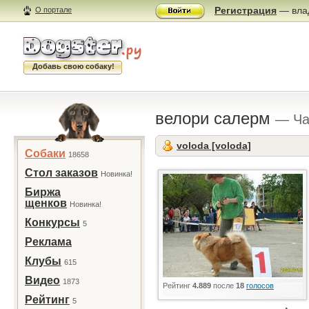
Регистрация
— влад
О портале
Добавь свою собаку!
велори салерм
— Ча
voloda [voloda]
Собаки
18658
Стол заказов
Новинка!
Биржа
щенков
Новинка!
Конкурсы
5
Реклама
Клубы
615
Видео
1873
Рейтинг
4.889
после
18
голосов
Рейтинг
5