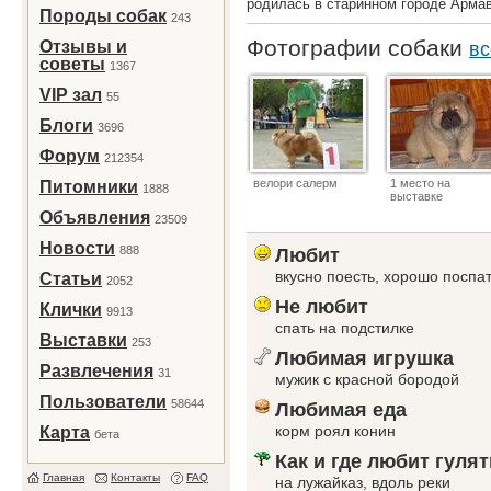
родилась в старинном городе Арма
Породы собак
243
Фотографии собаки
Отзывы и
вс
советы
1367
VIP зал
55
Блоги
3696
Форум
212354
велори салерм
1 место на
Питомники
1888
выставке
Объявления
23509
Новости
888
Любит
вкусно поесть, хорошо поспат
Статьи
2052
Не любит
Клички
9913
спать на подстилке
Выставки
253
Любимая игрушка
Развлечения
31
мужик с красной бородой
Пользователи
58644
Любимая еда
корм роял конин
Карта
бета
Как и где любит гулят
Главная
Контакты
FAQ
на лужайказ, вдоль реки