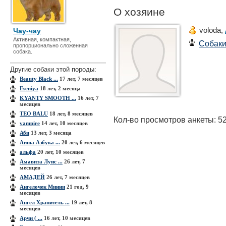
О хозяине
voloda,
Чау-чау
Активная, компактная,
Собак
пропорционально сложенная
собака.
Другие собаки этой породы:
Beauty Black ...
17 лет, 7 месяцев
Eseniya
18 лет, 2 месяца
KYANTY SMOOTH ...
16 лет, 7
месяцев
TEO BALU
18 лет, 8 месяцев
Кол-во просмотров анкеты: 5
vampire
14 лет, 10 месяцев
Аби
13 лет, 3 месяца
Аиша Азбука ...
20 лет, 6 месяцев
альфа
20 лет, 10 месяцев
Амавита Луис ...
26 лет, 7
месяцев
АМАДЕЙ
26 лет, 7 месяцев
Ангелочек Минни
21 год, 9
месяцев
Ангел Хранитель ...
19 лет, 8
месяцев
Арчи ( ...
16 лет, 10 месяцев