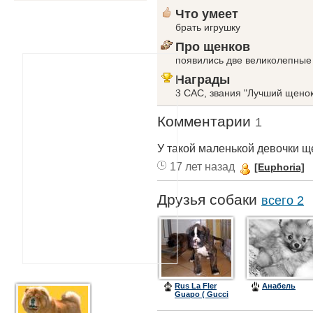
Что умеет
брать игрушку
Про щенков
появились две великолепные 
Награды
3 САС, звания "Лучший щенок
Комментарии
1
У такой маленькой девочки щ
17 лет назад
[Euphoria]
Друзья собаки
всего 2
Rus La Fler
Анабель
Guapo ( Gucci
)